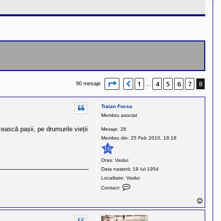
Pagina
8
din
8
1
4
5
6
7
8
Anterior
90 mesaje
…
Traian Focsa
Membru asociat
ească pașii, pe drumurile vieții
Mesaje:
28
Membru din:
25 Feb 2010, 18:18
16
Oras:
Vaslui
Data nasterii:
19 Iul 1954
Localitate:
Vaslui
C
Contact:
o
S
n
u
t
s