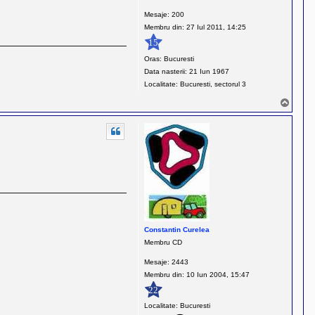
Mesaje:
200
Membru din:
27 Iul 2011, 14:25
15
Oras:
Bucuresti
Data nasterii:
21 Iun 1967
Localitate:
Bucuresti, sectorul 3
S
u
s
Constantin Curelea
Membru CD
Mesaje:
2443
Membru din:
10 Iun 2004, 15:47
22
Localitate:
Bucuresti