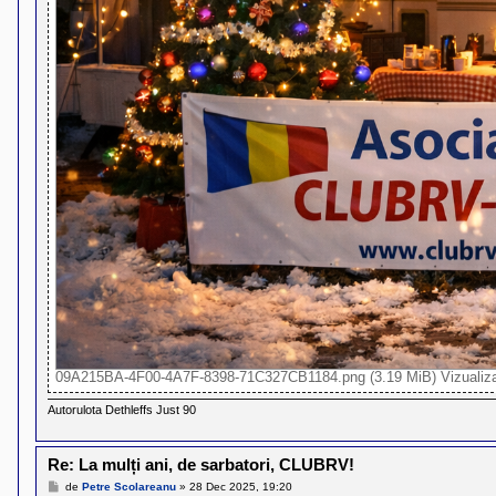
09A215BA-4F00-4A7F-8398-71C327CB1184.png (3.19 MiB) Vizualizat
Autorulota Dethleffs Just 90
Re: La mulți ani, de sarbatori, CLUBRV!
M
de
Petre Scolareanu
»
28 Dec 2025, 19:20