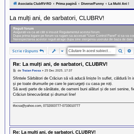
l
Asociatia ClubRV-RO
Prima pagină
Diverse/Funny
La Multi Ani !
u
b
R
La mulți ani, de sarbatori, CLUBRV!
V
-
c
Reguli forum
o
Asigurati-va ca ati citit si insusit Regulamentul acestui forum.
m
Dupa prima logare pe forum va rugam sa accesati "User Control Panel" si sa va comple
u
Nerespectarea acestor reguli atrage dupa sine stergerea userului din baza de date 
n
i
Căuta
C
Scrie răspuns
t
a
t
Re: La mulți ani, de sarbatori, CLUBRV!
e
a
M
de
Traian Focsa
»
25 Dec 2025, 17:37
p
e
o
s
Sfintele Sărbători de Crăciun să vă aducă liniște în suflet, căldură în 
s
a
și pe toate drumurile pe care le parcurgeți cu casa pe roți.
e
j
s
Să aveți parte de sănătate, de oameni buni alături și de seri senine, fi
o
Crăciun binecuvântat și drumuri line!
r
i
l
tfocsa@yahoo.com, 0732003777-0733010777
o
r
d
e
r
u
Re: La mulți ani, de sarbatori, CLUBRV!