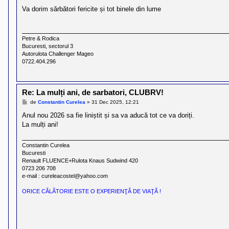
e
s
Va dorim sărbători fericite și tot binele din lume
a
j
Petre & Rodica
Bucuresti, sectorul 3
Autorulota Challenger Mageo
0722.404.296
Re: La mulți ani, de sarbatori, CLUBRV!
M
de
Constantin Curelea
»
31 Dec 2025, 12:21
e
s
Anul nou 2026 sa fie liniștit și sa va aducă tot ce va doriți.
a
La mulți ani!
j
Constantin Curelea
Bucuresti
Renault FLUENCE+Rulota Knaus Sudwind 420
0723 206 708
e-mail : cureleacostel@yahoo.com
ORICE CĂLĂTORIE ESTE O EXPERIENŢĂ DE VIAŢĂ !