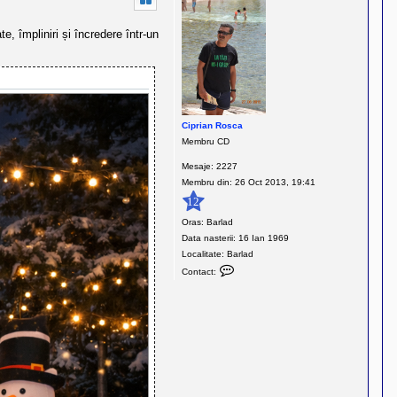
a
c
, împliniri și încredere într-un
t
e
a
z
ă
p
Ciprian Rosca
e
Membru CD
T
r
Mesaje:
2227
a
Membru din:
26 Oct 2013, 19:41
i
12
a
Oras:
Barlad
n
Data nasterii:
16 Ian 1969
F
Localitate:
Barlad
o
C
Contact:
c
o
s
n
a
t
a
c
t
e
a