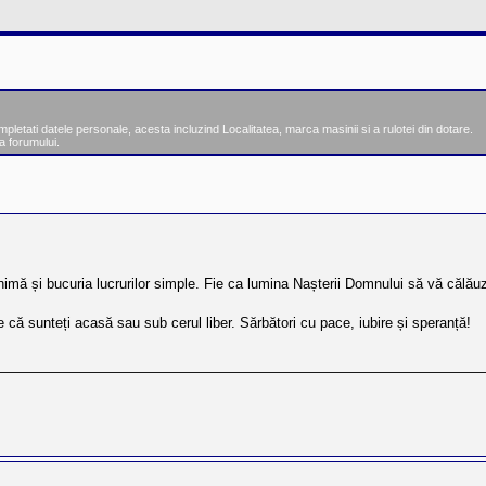
tati datele personale, acesta incluzind Localitatea, marca masinii si a rulotei din dotare.
a forumului.
re
ăutare avansată
inimă și bucuria lucrurilor simple. Fie ca lumina Nașterii Domnului să vă călăuz
e că sunteți acasă sau sub cerul liber. Sărbători cu pace, iubire și speranță!