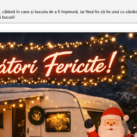
căldură în case și bucuria de a fi împreună, iar Noul An să fie unul cu sănătate
 bucurii!