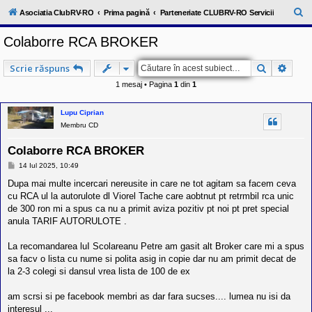
l
u
C
Asociatia ClubRV-RO
Prima pagină
Parteneriate CLUBRV-RO Servicii
b
ă
R
Colaborre RCA BROKER
V
u
-
c
t
Căutare
Căuta
Scrie răspuns
o
a
m
1 mesaj • Pagina
1
din
1
u
r
n
i
e
Lupu Ciprian
t
Membru CD
a
t
e
Colaborre RCA BROKER
a
M
14 Iul 2025, 10:49
p
e
o
s
Dupa mai multe incercari nereusite in care ne tot agitam sa facem ceva
s
a
cu RCA ul la autorulote dl Viorel Tache care aobtnut pt retrmbil rca unic
e
j
s
de 300 ron mi a spus ca nu a primit aviza pozitiv pt noi pt pret special
o
anula TARIF AUTORULOTE .
r
i
l
La recomandarea luI Scolareanu Petre am gasit alt Broker care mi a spus
o
sa facv o lista cu nume si polita asig in copie dar nu am primit decat de
r
la 2-3 colegi si dansul vrea lista de 100 de ex
d
e
r
am scrsi si pe facebook membri as dar fara sucses.... lumea nu isi da
u
interesul ...