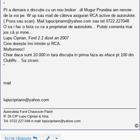
l
”
o
t
Pt a demara o discuție cu un nou broker ..dl Mugur Prundea am nevoie
e
de la voi pe. W up sau mail de câteva asigurari RCA active de autorulote.
s
( Poza sau scan). Mail
lupucipriann@yahoo.com
sau tel 0722.227048
i
O sa i fac o lista cu ce a proprietari de autorulote... Puteți comenta mai
a
u
jos că și mine...
t
Lupu Ciprian, Ford 2.2 dizel an 2007
o
Cine dorește îmi trimite și RCA.
r
u
Mulțumesc!
l
Chiar daca sunt 10.000 in tara discuția in prima faza as eface pt 100 din
o
ClubRv... Sa zicem.
t
”
e
d
i
n
mail
R
o
m
a
lupucipriann@yahoo.com
n
i
a
Autorulota Ford Chausson Flash
IF 26 CIP Lupu Ciprian & Irina
Tel. 0722.227.048 e-mail: lupucipriann@yahoo.com
Scrie răspuns