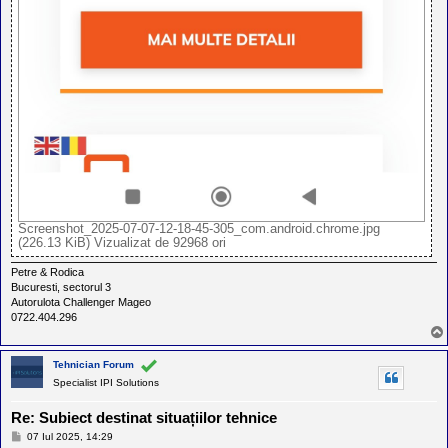
Screenshot_2025-07-07-12-18-45-305_com.android.chrome.jpg
(226.13 KiB) Vizualizat de 92968 ori
Petre & Rodica
Bucuresti, sectorul 3
Autorulota Challenger Mageo
0722.404.296
Tehnician Forum
Specialist IPI Solutions
Re: Subiect destinat situațiilor tehnice
M
07 Iul 2025, 14:29
e