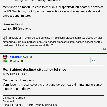
Menționez că modul în care folosiți dvs. dispozitivul nu poate fi controlat
de IPI Solutions, motiv pentru care acțiunile noastre vis-a-vis de acest
aspect sunt limitate.
Weekend liniștit,
Echipa IPI Solutions
Specializați în soluții de outsourcing, IPI Solutions oferă o gamă variată de servicii
profesionale, de la suport call-center și servicii procesare date, până la servicii phpBB,
marketing digital și gestionarea serviciilor IT.
Constantin Curelea
Membru CD
Re: Subiect destinat situațiilor tehnice
M
27 Iul 2024, 14:27
e
s
Mulțumesc de răspuns.
a
Vom face, la modul colectiv, o acțiune de verificare din mai multe surse,
j
a celor spuse de dvs.
Constantin Curelea
Bucuresti
Renault FLUENCE+Rulota Knaus Sudwind 420