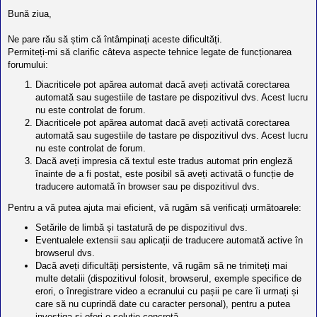
Bună ziua,
Ne pare rău să știm că întâmpinați aceste dificultăți.
Permiteți-mi să clarific câteva aspecte tehnice legate de funcționarea
forumului:
Diacriticele pot apărea automat dacă aveți activată corectarea
automată sau sugestiile de tastare pe dispozitivul dvs. Acest lucru
nu este controlat de forum.
Diacriticele pot apărea automat dacă aveți activată corectarea
automată sau sugestiile de tastare pe dispozitivul dvs. Acest lucru
nu este controlat de forum.
Dacă aveți impresia că textul este tradus automat prin engleză
înainte de a fi postat, este posibil să aveți activată o funcție de
traducere automată în browser sau pe dispozitivul dvs.
Pentru a vă putea ajuta mai eficient, vă rugăm să verificați următoarele:
Setările de limbă și tastatură de pe dispozitivul dvs.
Eventualele extensii sau aplicații de traducere automată active în
browserul dvs.
Dacă aveți dificultăți persistente, vă rugăm să ne trimiteți mai
multe detalii (dispozitivul folosit, browserul, exemple specifice de
erori, o înregistrare video a ecranului cu pașii pe care îi urmați și
care să nu cuprindă date cu caracter personal), pentru a putea
investiga și oferi o soluție concretă.