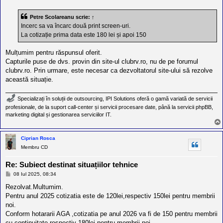
s
a
Petre Scolareanu
scrie:
↑
j
Incerc sa va încarc două print screen-uri.
La cotizație prima data este 180 lei și apoi 150
Mulțumim pentru răspunsul oferit.
Capturile puse de dvs. provin din site-ul clubrv.ro, nu de pe forumul
clubrv.ro. Prin urmare, este necesar ca dezvoltatorul site-ului să rezolve
această situație.
Specializați în soluții de outsourcing, IPI Solutions oferă o gamă variată de servicii
profesionale, de la suport call-center și servicii procesare date, până la servicii phpBB,
marketing digital și gestionarea serviciilor IT.
Ciprian Rosca
Membru CD
Re: Subiect destinat situațiilor tehnice
M
08 Iul 2025, 08:34
e
s
Rezolvat.Multumim.
a
Pentru anul 2025 cotizatia este de 120lei,respectiv 150lei pentru membrii
j
noi.
Conform hotararii AGA ,cotizatia pe anul 2026 va fi de 150 pentru membrii
cu continuitate respectiv 180lei pentru membrii noi.