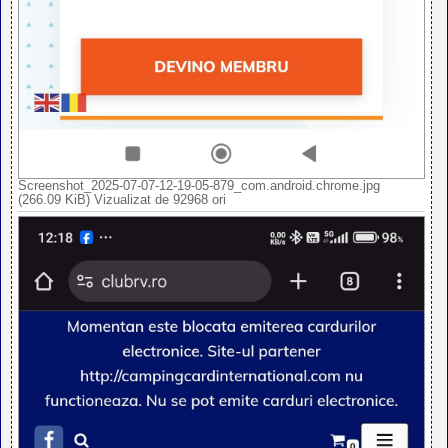
Screenshot_2025-07-07-12-19-05-879_com.android.chrome.jpg
(266.09 KiB) Vizualizat de 92968 ori