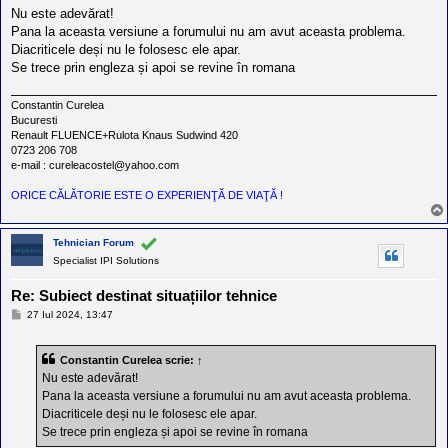
l
s
Nu este adevărat!
o
a
t
Pana la aceasta versiune a forumului nu am avut aceasta problema.
j
e
Diacriticele deși nu le folosesc ele apar.
s
Se trece prin engleza și apoi se revine în romana
i
a
u
Constantin Curelea
t
Bucuresti
o
Renault FLUENCE+Rulota Knaus Sudwind 420
r
0723 206 708
u
e-mail : cureleacostel@yahoo.com
l
o
ORICE CĂLĂTORIE ESTE O EXPERIENŢĂ DE VIAŢĂ !
t
e
d
i
Tehnician Forum
n
Specialist IPI Solutions
R
o
Re: Subiect destinat situațiilor tehnice
m
a
M
27 Iul 2024, 13:47
n
e
i
s
a
a
Constantin Curelea
scrie:
↑
j
Nu este adevărat!
Pana la aceasta versiune a forumului nu am avut aceasta problema.
Diacriticele deși nu le folosesc ele apar.
Se trece prin engleza și apoi se revine în romana