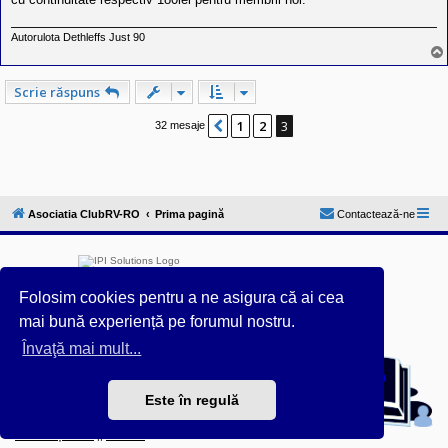
Autorulota Dethleffs Just 90
Scrie răspuns
1
2
3
Anterior
32 mesaje
Asociatia ClubRV-RO
Prima pagină
Contactează-ne
Folosim cookies pentru a ne asigura că ai cea
mai bună experiență pe forumul nostru.
Furnizat de
phpBB
® Forum Software © phpBB Limited
Învaţă mai mult...
Acest forum este întreținut tehnic de
IPI Solutions
&
phpBB România
Este în regulă
Style ProsilverSlideEdition created by Talk19Zehn OnGray-
Design.de & Style Updated by
Prosk8er
Confidențialitate
||
Termeni