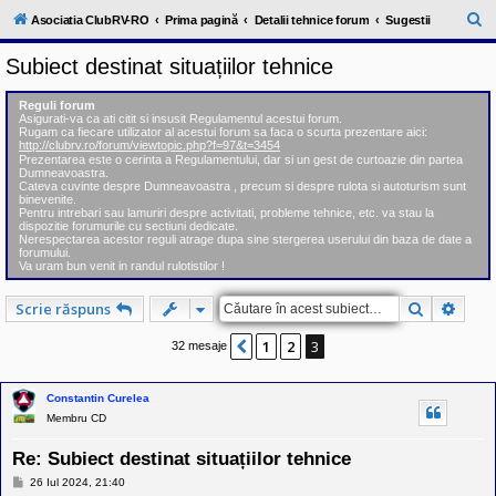
l
u
C
Asociatia ClubRV-RO
Prima pagină
Detalii tehnice forum
Sugestii
b
ă
R
Subiect destinat situațiilor tehnice
V
u
-
c
t
Reguli forum
o
Asigurati-va ca ati citit si insusit Regulamentul acestui forum.
a
m
Rugam ca fiecare utilizator al acestui forum sa faca o scurta prezentare aici:
u
http://clubrv.ro/forum/viewtopic.php?f=97&t=3454
r
n
Prezentarea este o cerinta a Regulamentului, dar si un gest de curtoazie din partea
Dumneavoastra.
i
e
Cateva cuvinte despre Dumneavoastra , precum si despre rulota si autoturism sunt
t
binevenite.
a
Pentru intrebari sau lamuriri despre activitati, probleme tehnice, etc. va stau la
t
dispozitie forumurile cu sectiuni dedicate.
e
Nerespectarea acestor reguli atrage dupa sine stergerea userului din baza de date a
a
forumului.
Va uram bun venit in randul rulotistilor !
p
o
s
Căutare
Căuta
Scrie răspuns
e
s
1
2
3
o
Anterior
32 mesaje
r
i
l
Constantin Curelea
o
Membru CD
r
d
e
Re: Subiect destinat situațiilor tehnice
r
M
u
26 Iul 2024, 21:40
e