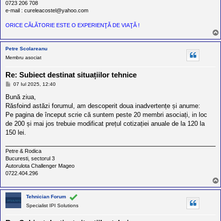
0723 206 708
e-mail : cureleacostel@yahoo.com
ORICE CĂLĂTORIE ESTE O EXPERIENŢĂ DE VIAŢĂ !
Petre Scolareanu
Membru asociat
Re: Subiect destinat situațiilor tehnice
M
07 Iul 2025, 12:40
e
s
Bună ziua,
a
Răsfoind astăzi forumul, am descoperit doua inadvertențe și anume:
j
Pe pagina de început scrie că suntem peste 20 membri asociați, in loc
de 200 și mai jos trebuie modificat prețul cotizației anuale de la 120 la
150 lei.
Petre & Rodica
Bucuresti, sectorul 3
Autorulota Challenger Mageo
0722.404.296
Tehnician Forum
Specialist IPI Solutions