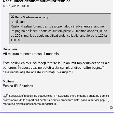
Re: Subiect destinat situațiilor tehnice
M
07 Iul 2025, 13:20
e
s
a
Petre Scolareanu
scrie:
↑
j
Bună ziua,
Răsfoind astăzi forumul, am descoperit doua inadvertențe și anume:
Pe pagina de început scrie că suntem peste 20 membri asociați, in loc
de 200 și mai jos trebuie modificat prețul cotizației anuale de la 120 la
150 lei.
Bună ziua,
Vă mulțumim pentru mesajul transmis.
Este posibil ca dvs. să faceți referire la un anumit topic/subiect scris aici
pe forum. În acest caz, ne puteți ajuta cu link-ul direct către pagina în
care vedeți afișate aceste informații, vă rugăm?
Mulțumim,
Echipa IPI Solutions
Specializați în soluții de outsourcing, IPI Solutions oferă o gamă variată de servicii
profesionale, de la suport call-center și servicii procesare date, până la servicii phpBB,
marketing digital și gestionarea serviciilor IT.