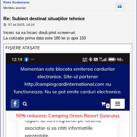
Petre Scolareanu
Membru asociat
Re: Subiect destinat situațiilor tehnice
M
07 Iul 2025, 14:24
e
s
Incerc sa va încarc două print screen-uri.
a
La cotizație prima data este 180 lei și apoi 150
j
FIŞIERE ATAŞATE