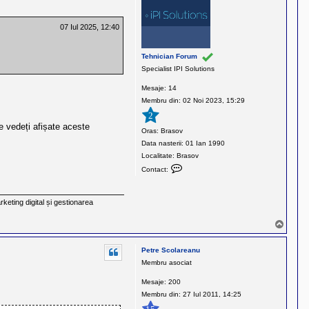
t
a
07 Iul 2025, 12:40
n
t
i
Tehnician Forum
n
Specialist IPI Solutions
C
Mesaje:
14
u
Membru din:
02 Noi 2023, 15:29
r
e
2
re vedeți afișate aceste
l
Oras:
Brasov
e
Data nasterii:
01 Ian 1990
a
Localitate:
Brasov
C
Contact:
o
n
rketing digital și gestionarea
t
a
S
c
u
t
s
Petre Scolareanu
e
Membru asociat
a
z
Mesaje:
200
ă
Membru din:
27 Iul 2011, 14:25
p