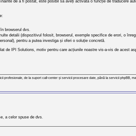
nainte de a fi postat, este posibil să aveți activată o funcție de traducere a
e:
 în browserul dvs.
ulte detalii (dispozitivul folosit, browserul, exemple specifice de erori, o înre
ersonal), pentru a putea investiga și oferi o soluție concretă.
lat de IPI Solutions, motiv pentru care acțiunile noastre vis-a-vis de acest asp
cii profesionale, de la suport call-center și servicii procesare date, până la servicii phpBB, ma
se, a celor spuse de dvs.