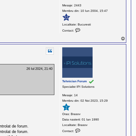
Mesaje:
2443
Membru din:
10 Iun 2004, 15:47
22
Localitate:
Bucuresti
C
Contact:
o
S
n
u
t
s
a
c
t
e
26 Iul 2024, 21:40
a
z
Tehnician Forum
ă
Specialist IPI Solutions
p
Mesaje:
14
e
Membru din:
02 Noi 2023, 15:29
C
o
2
n
Oras:
Brasov
s
Data nasterii:
01 Ian 1990
t
Localitate:
Brasov
ntrolat de forum.
a
C
ntrolat de forum.
Contact:
n
o