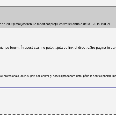
de 200 și mai jos trebuie modificat prețul cotizației anuale de la 120 la 150 lei.
aici pe forum. În acest caz, ne puteți ajuta cu link-ul direct către pagina în ca
cii profesionale, de la suport call-center și servicii procesare date, până la servicii phpBB, ma