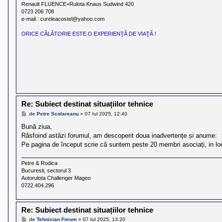
Renault FLUENCE+Rulota Knaus Sudwind 420
0723 206 708
e-mail : cureleacostel@yahoo.com
ORICE CĂLĂTORIE ESTE O EXPERIENŢĂ DE VIAŢĂ !
Re: Subiect destinat situațiilor tehnice
M
de
Petre Scolareanu
»
07 Iul 2025, 12:40
e
s
Bună ziua,
a
Răsfoind astăzi forumul, am descoperit doua inadvertențe și anume:
j
Pe pagina de început scrie că suntem peste 20 membri asociați, in loc d
Petre & Rodica
Bucuresti, sectorul 3
Autorulota Challenger Mageo
0722.404.296
Re: Subiect destinat situațiilor tehnice
M
de
Tehnician Forum
»
07 Iul 2025, 13:20