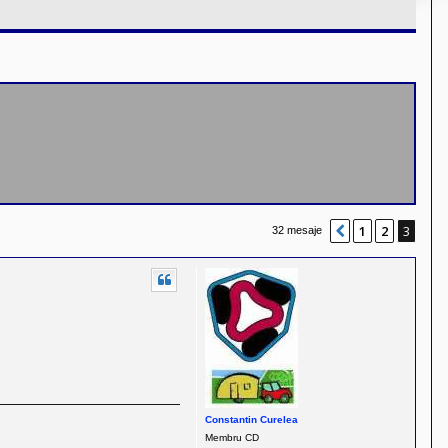
1
2
3
Anterior
32 mesaje
Constantin Curelea
Membru CD