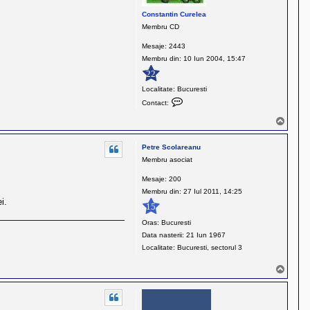
m
Constantin Curelea
Membru CD
Mesaje:
2443
Membru din:
10 Iun 2004, 15:47
22
Localitate:
Bucuresti
C
Contact:
o
S
n
u
t
s
Petre Scolareanu
a
Membru asociat
c
t
Mesaje:
200
e
Membru din:
27 Iul 2011, 14:25
i.
a
15
z
Oras:
Bucuresti
ă
Data nasterii:
21 Iun 1967
p
Localitate:
Bucuresti, sectorul 3
e
C
S
o
u
s
n
s