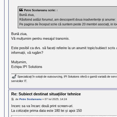
e
s
a
Petre Scolareanu
scrie:
↑
j
Bună ziua,
Răsfoind astăzi forumul, am descoperit doua inadvertențe și anume:
Pe pagina de început scrie că suntem peste 20 membri asociați, in loc 
Bună ziua,
Vă mulțumim pentru mesajul transmis.
Este posibil ca dvs. să faceți referire la un anumit topic/subiect scris 
informații, vă rugăm?
Mulțumim,
Echipa IPI Solutions
Specializați în soluții de outsourcing, IPI Solutions oferă o gamă variată de servi
serviciilor IT.
Re: Subiect destinat situațiilor tehnice
M
de
Petre Scolareanu
»
07 Iul 2025, 14:24
e
s
Incerc sa va încarc două print screen-uri.
a
La cotizație prima data este 180 lei și apoi 150
j