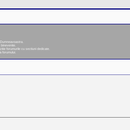
ea Dumneavoastra.
 binevenite.
zitie forumurile cu sectiuni dedicate.
a forumului.
re
ăutare avansată