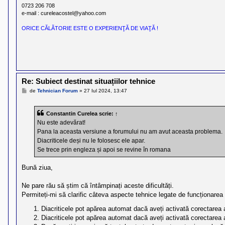
l
0723 206 708
o
e-mail : cureleacostel@yahoo.com
t
e
ORICE CĂLĂTORIE ESTE O EXPERIENŢĂ DE VIAŢĂ !
s
i
a
u
t
o
r
u
Re: Subiect destinat situațiilor tehnice
l
M
de
Tehnician Forum
»
27 Iul 2024, 13:47
o
e
t
s
e
a
Constantin Curelea
scrie:
↑
d
j
i
Nu este adevărat!
n
Pana la aceasta versiune a forumului nu am avut aceasta problema.
R
Diacriticele deși nu le folosesc ele apar.
o
m
Se trece prin engleza și apoi se revine în romana
a
n
Bună ziua,
i
a
Ne pare rău să știm că întâmpinați aceste dificultăți.
Permiteți-mi să clarific câteva aspecte tehnice legate de funcționarea 
Diacriticele pot apărea automat dacă aveți activată corectarea 
Diacriticele pot apărea automat dacă aveți activată corectarea 