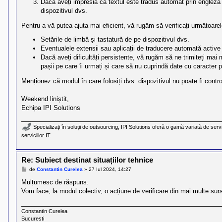
Dacă aveți impresia că textul este tradus automat prin engleză î
dispozitivul dvs.
Pentru a vă putea ajuta mai eficient, vă rugăm să verificați următoarel
Setările de limbă și tastatură de pe dispozitivul dvs.
Eventualele extensii sau aplicații de traducere automată active
Dacă aveți dificultăți persistente, vă rugăm să ne trimiteți mai m
pașii pe care îi urmați și care să nu cuprindă date cu caracter p
Menționez că modul în care folosiți dvs. dispozitivul nu poate fi contro
Weekend liniștit,
Echipa IPI Solutions
Specializați în soluții de outsourcing, IPI Solutions oferă o gamă variată de servi
serviciilor IT.
Re: Subiect destinat situațiilor tehnice
M
de
Constantin Curelea
»
27 Iul 2024, 14:27
e
s
Mulțumesc de răspuns.
a
Vom face, la modul colectiv, o acțiune de verificare din mai multe sur
j
Constantin Curelea
Bucuresti