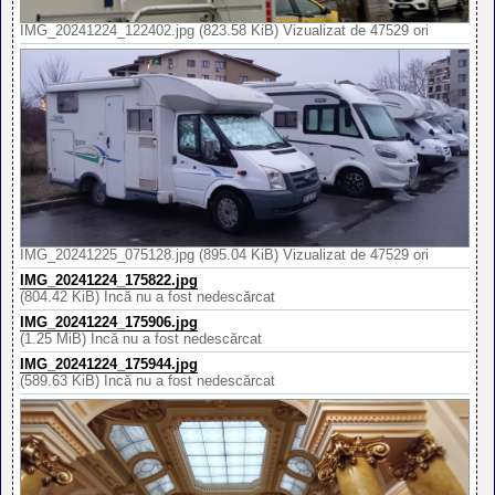
IMG_20241224_122402.jpg (823.58 KiB) Vizualizat de 47529 ori
IMG_20241225_075128.jpg (895.04 KiB) Vizualizat de 47529 ori
IMG_20241224_175822.jpg
(804.42 KiB) Încă nu a fost nedescărcat
IMG_20241224_175906.jpg
(1.25 MiB) Încă nu a fost nedescărcat
IMG_20241224_175944.jpg
(589.63 KiB) Încă nu a fost nedescărcat