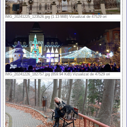
IMG_20241225_123526.jpg (1.13 MiB) Vizualizat de 47529 ori
IMG_20241226_182757.jpg (859.94 KiB) Vizualizat de 47529 ori