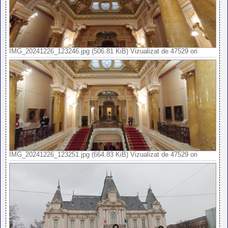
IMG_20241226_123246.jpg (506.81 KiB) Vizualizat de 47529 ori
IMG_20241226_123251.jpg (664.83 KiB) Vizualizat de 47529 ori