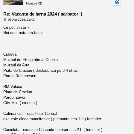
Membru CD
Re: Vacanta de iarna 2024 ( sarbatori )
M
03 Apr 2025, 11:42
e
s
Ce poti viizta ?
a
Noi cam asta am facut .. . .
j
Craiova
Muzeul de Etnografie al Olteniei
Muzeul de Arta
Piata de Craciun ( desfasurata pe 3-4 strazi
Parcul Romanescu
RM Valcea
Piata de Craciun
Parcul Zavoi
City Mall ( cinema )
Calimanesti - spa Hotel Central
excursie aleea muncitorilor ( p emunte cca 1 h ) forestier
Caciulata - excursie Cascada Lotrisor cca 2 h ( forestier )