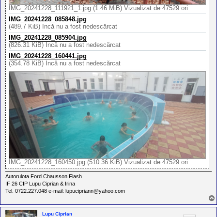
IMG_20241228_111921_1.jpg (1.46 MiB) Vizualizat de 47529 ori
IMG_20241228_085848.jpg
(489.7 KiB) Încă nu a fost nedescărcat
IMG_20241228_085904.jpg
(826.31 KiB) Încă nu a fost nedescărcat
IMG_20241228_160441.jpg
(354.78 KiB) Încă nu a fost nedescărcat
IMG_20241228_160450.jpg (510.36 KiB) Vizualizat de 47529 ori
Autorulota Ford Chausson Flash
IF 26 CIP Lupu Ciprian & Irina
Tel. 0722.227.048 e-mail: lupucipriann@yahoo.com
Lupu Ciprian