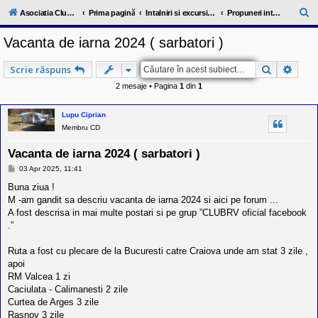
l
u
C
Asociatia ClubRV-RO
Prima pagină
Intalniri si excursii in cadrul comunitatii
Propuneri intalniri 2024
b
ă
R
Vacanta de iarna 2024 ( sarbatori )
V
u
-
c
t
Căutare
Căuta
Scrie răspuns
o
a
m
2 mesaje • Pagina
1
din
1
u
r
n
i
e
Lupu Ciprian
t
Membru CD
a
t
e
Vacanta de iarna 2024 ( sarbatori )
a
M
03 Apr 2025, 11:41
p
e
o
s
Buna ziua !
s
a
M -am gandit sa descriu vacanta de iarna 2024 si aici pe forum ...
e
j
s
A fost descrisa in mai multe postari si pe grup ”CLUBRV oficial facebook
o
.”
r
i
l
Ruta a fost cu plecare de la Bucuresti catre Craiova unde am stat 3 zile ,
o
apoi
r
RM Valcea 1 zi
d
Caciulata - Calimanesti 2 zile
e
r
Curtea de Arges 3 zile
u
Rasnov 3 zile