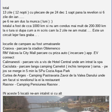
l
o
t
total
e
13 zile ( 12 nopti ) cu plecare de pe 24 dec 1 sapt pana la revelion si 6
s
zile din ian .....
i
pe 6 ne am dus la munca ( luni ) :)
a
u
totalul a fost de cca 1000 km si nu am condus mai mult de 200-300 km
t
la o tura si dupa cum a m scris cam la 2 zile ne am mutat .... Este un
o
circuit lejer fara graba .. .
r
u
l
locurile de campare au fost urmatoarele
o
Craiova - parcare la stadion Oblemenco
t
RM Valcea la City Mall parcare cu priza auto ( incarcare ) app .EV
e
d
connect
i
Calimanesti - parcare vis a vis de Hotel Central unde am intrat la spa
n
Caciulata - parcare langa camping Camelot ( inchis temporar ) iarna. - pe
R
o
jos se merge in 5 min la SPa Cozia Aqua Park
m
Curtea de Arges - Camping Pastravaria Zavoi de la Valea Danului unde
a
am facut si revelionul la ei la restaurant
n
Rasnov - Camping Pensiunea Rasnov .
i
a
IN aceste 5 locatii ne-am intalnit si cu alt