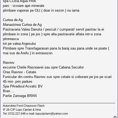
spa COzia Aqua PArk
parc - izvoare ape minerale
plimbare vaporas pe OLt ( doar in sezon ) nu iarna
Curtea de Ag
Manastrirea Curtea de Ag
Pastravaria Valea Danului / pescuit / cumparat/ servit pastrav la ei
plimbare in zona ( pe jos ) spre alta pastravarie aflata intr-o zona
pitoreasca
tot pe valea Argesului
Plimbare spre Transfagarasan pana la baraj sau pana unde se poate (
mai sus de Arefu ) in extrasezon
Rasnov
excursie Cheile Rasnoavei sau spre Cabana Secuilor
Oras Rasnov - Cetate
Funicular din centru Rasnov sus spre cetate si coborare pe jos pe scari
45 min .prin padure
Spa PAradisul Acvatic BV
Bran ...
Partie Zanoaga BRAN
Autorulota Ford Chausson Flash
IF 26 CIP Lupu Ciprian & Irina
Tel. 0722.227.048 e-mail: lupucipriann@yahoo.com