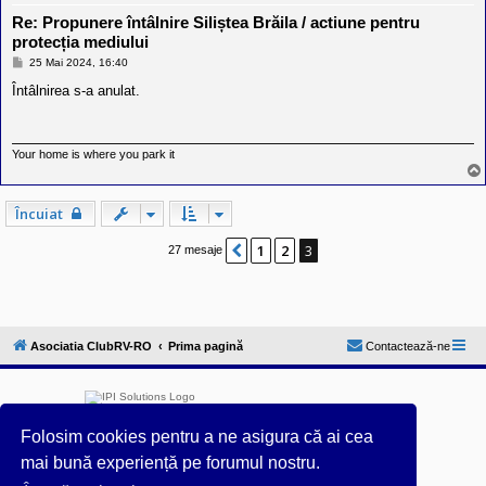
Re: Propunere întâlnire Siliștea Brăila / actiune pentru
protecția mediului
M
25 Mai 2024, 16:40
e
s
Întâlnirea s-a anulat.
a
j
Your home is where you park it
Încuiat
1
2
3
Anterior
27 mesaje
Asociatia ClubRV-RO
Prima pagină
Contactează-ne
Folosim cookies pentru a ne asigura că ai cea
mai bună experiență pe forumul nostru.