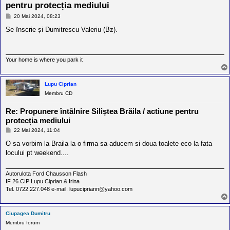
l
pentru protecția mediului
o
t
M
20 Mai 2024, 08:23
e
e
s
Se înscrie și Dumitrescu Valeriu (Bz).
s
a
i
j
a
u
t
Your home is where you park it
o
r
u
Lupu Ciprian
l
Membru CD
o
t
e
Re: Propunere întâlnire Siliștea Brăila / actiune pentru
d
protecția mediului
i
M
n
22 Mai 2024, 11:04
e
R
s
O sa vorbim la Braila la o firma sa aducem si doua toalete eco la fata
o
a
m
locului pt weekend....
j
a
n
Autorulota Ford Chausson Flash
i
a
IF 26 CIP Lupu Ciprian & Irina
Tel. 0722.227.048 e-mail: lupucipriann@yahoo.com
Ciupagea Dumitru
Membru forum