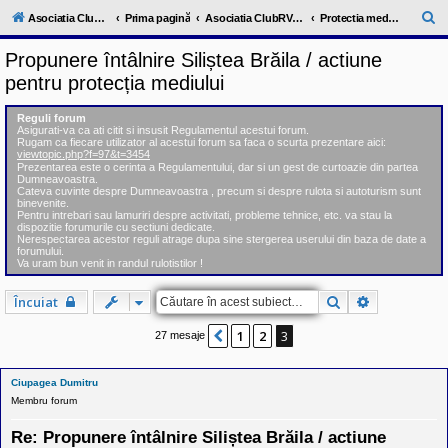
l
u
C
Asociatia ClubRV-RO
Prima pagină
Asociatia ClubRV-RO
Protectia mediului
b
ă
R
Propunere întâlnire Siliștea Brăila / actiune
V
u
-
pentru protecția mediului
c
t
o
a
m
Reguli forum
u
Asigurati-va ca ati citit si insusit Regulamentul acestui forum.
r
Rugam ca fiecare utilizator al acestui forum sa faca o scurta prezentare aici:
n
viewtopic.php?f=97&t=3454
i
e
Prezentarea este o cerinta a Regulamentului, dar si un gest de curtoazie din partea
t
Dumneavoastra.
a
Cateva cuvinte despre Dumneavoastra , precum si despre rulota si autoturism sunt
t
binevenite.
e
Pentru intrebari sau lamuriri despre activitati, probleme tehnice, etc. va stau la
a
dispozitie forumurile cu sectiuni dedicate.
Nerespectarea acestor reguli atrage dupa sine stergerea userului din baza de date a
p
forumului.
o
Va uram bun venit in randul rulotistilor !
s
e
s
Căutare
Căutare ava
Încuiat
o
r
1
2
3
Anterior
27 mesaje
i
l
o
r
Ciupagea Dumitru
d
Membru forum
e
r
Re: Propunere întâlnire Siliștea Brăila / actiune
u