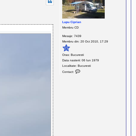
Lupu Ciprian
Membru CD
Mesaje:
7439
Membru din:
20 Oct 2010, 17:29
15
Oras:
Bucuresti
Data nasterii:
06 Iun 1979
Localitate:
Bucuresti
C
Contact:
o
n
t
a
c
t
e
a
z
ă
p