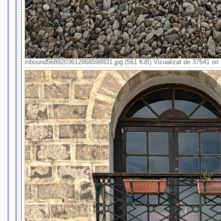
inbound5689203612868598831.jpg (561 KiB) Vizualizat de 37541 ori