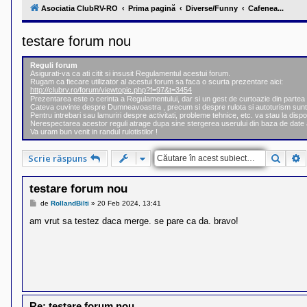
l
Asociatia ClubRV-RO
Prima pagină
Diverse/Funny
Cafenea...
u
b
R
testare forum nou
V
-
c
Reguli forum
o
Asigurati-va ca ati citit si insusit Regulamentul acestui forum.
m
Rugam ca fiecare utilizator al acestui forum sa faca o scurta prezentare aici:
u
http://clubrv.ro/forum/viewtopic.php?f=97&t=3454
n
Prezentarea este o cerinta a Regulamentului, dar si un gest de curtoazie din part
i
Cateva cuvinte despre Dumneavoastra , precum si despre rulota si autoturism sunt
Pentru intrebari sau lamuriri despre activitati, probleme tehnice, etc. va stau la dispo
t
Nerespectarea acestor reguli atrage dupa sine stergerea userului din baza de date 
a
Va uram bun venit in randul rulotistilor !
t
e
a
Căuta
C
Scrie răspuns
p
o
s
testare forum nou
e
s
M
de
RollandBilti
»
20 Feb 2024, 13:41
e
o
s
am vrut sa testez daca merge. se pare ca da. bravo!
r
a
i
j
l
o
r
d
e
r
u
Re: testare forum nou