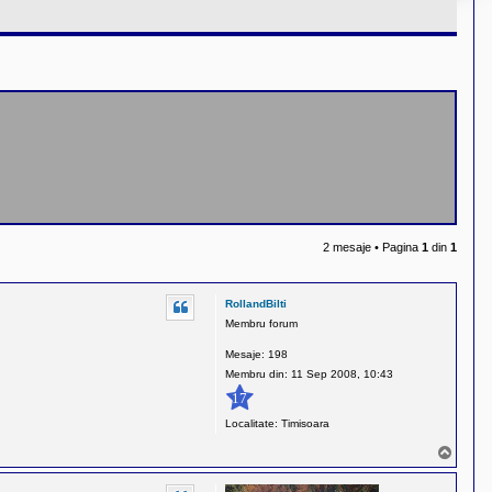
2 mesaje • Pagina
1
din
1
RollandBilti
Membru forum
Mesaje:
198
Membru din:
11 Sep 2008, 10:43
17
Localitate:
Timisoara
S
u
s