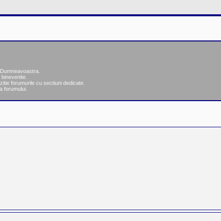
ea Dumneavoastra.
 binevenite.
zitie forumurile cu sectiuni dedicate.
a forumului.
re
ăutare avansată