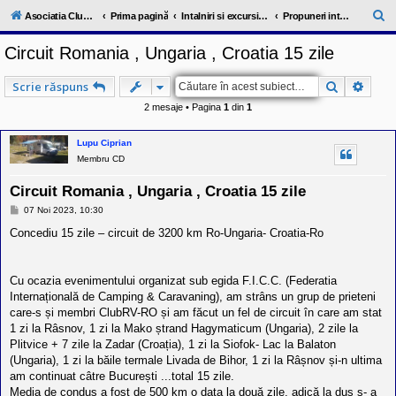
l
u
C
Asociatia ClubRV-RO
Prima pagină
Intalniri si excursii in cadrul comunitatii
Propuneri intalniri 2023
b
ă
R
Circuit Romania , Ungaria , Croatia 15 zile
V
u
-
c
t
Căutare
Căuta
Scrie răspuns
o
a
m
2 mesaje • Pagina
1
din
1
u
r
n
i
e
Lupu Ciprian
t
Membru CD
a
t
e
Circuit Romania , Ungaria , Croatia 15 zile
a
M
07 Noi 2023, 10:30
p
e
o
s
Concediu 15 zile – circuit de 3200 km Ro-Ungaria- Croatia-Ro
s
a
e
j
s
o
Cu ocazia evenimentului organizat sub egida F.I.C.C. (Federatia
r
Internațională de Camping & Caravaning), am strâns un grup de prieteni
i
l
care-s și membri ClubRV-RO și am făcut un fel de circuit în care am stat
o
1 zi la Râsnov, 1 zi la Mako ștrand Hagymaticum (Ungaria), 2 zile la
r
Plitvice + 7 zile la Zadar (Croația), 1 zi la Siofok- Lac la Balaton
d
(Ungaria), 1 zi la băile termale Livada de Bihor, 1 zi la Râșnov și-n ultima
e
r
am continuat câtre București ...total 15 zile.
u
Media de condus a fost de 500 km o data la două zile, adică la dus s- a