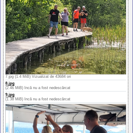
7.jpg (1.4 MiB) Vizualizat de 43684 ori
8.jpg
(2.46 MiB) Încă nu a fost nedescărcat
9.jpg
(1.38 MiB) Încă nu a fost nedescărcat