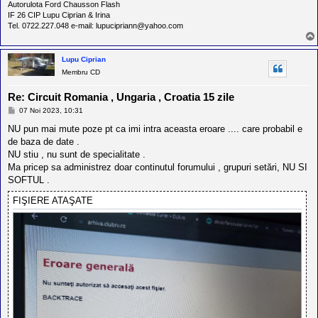
Autorulota Ford Chausson Flash
IF 26 CIP Lupu Ciprian & Irina
Tel. 0722.227.048 e-mail: lupucipriann@yahoo.com
Lupu Ciprian
Membru CD
Re: Circuit Romania , Ungaria , Croatia 15 zile
M
07 Noi 2023, 10:31
e
s
NU pun mai mute poze pt ca imi intra aceasta eroare .... care probabil e
a
de baza de date .
j
NU stiu , nu sunt de specialitate .
Ma pricep sa administrez doar continutul forumului , grupuri setări, NU SI
SOFTUL .
FIŞIERE ATAŞATE