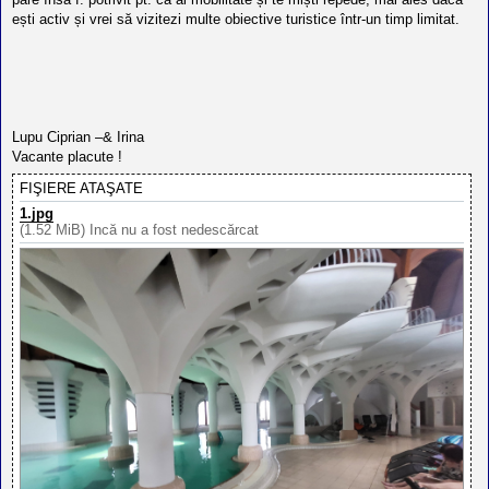
ești activ și vrei să vizitezi multe obiective turistice într-un timp limitat.
Lupu Ciprian –& Irina
Vacante placute !
FIŞIERE ATAŞATE
1.jpg
(1.52 MiB) Încă nu a fost nedescărcat