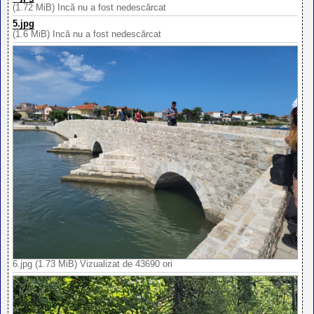
(1.72 MiB) Încă nu a fost nedescărcat
5.jpg
(1.6 MiB) Încă nu a fost nedescărcat
6.jpg (1.73 MiB) Vizualizat de 43690 ori