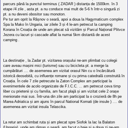
l
parcurs până la punctul terminus ( ZADAR ) distanța de 1500km. în 3
o
t
etape /4 zile , asta pt. a nu conduce mai mult de 5-6 h într-o singură zi
e
pt. a nu deveni obositor sau monoton.
s
Pe tur am oprit la Râșnov o seară, apoi a doua la Hagymaticum complex
i
Spa la Mako în Ungaria, iar zilele 3 și 4 le-am petrecut la camping
a
u
Korana în Croația de unde am plecat să vizităm și Parcul Național Plitvce
t
Jezera cu lacuri și cascade aflat la numai 5km distantă de acest
o
camping .
r
u
l
o
t
La destinație , la Zadar pt. vizitarea orașului ne-am plimbat cu colegii
e
d
care aveau mașini mici (turisme) sau cu bicicleta pt. a merge la
i
cumpărături .... de asemenea am vizitat orasul Nin cu o încărcătură
n
istorică deosebită, cu influențe romane și cu prima catedrală construită în
R
o
Croația. În cele 7 zile petrecute la Zaton Complex am participat la
m
evenimentele de acolo organizate de F.I.C.C. ... am petrecut ceva timp
a
liber cu prietenii și cu familia, am facut plajă și am vizitat cele 2 orașe
n
menionate mai sus. Într-una din zile am participat la o crozieră de 8h pe
i
a
Marea Adriatica și am ajuns în parcul National Kornati (de insule ) .... de
asemenea am vizitat insula Telascika.
La retur am schimbat ruta și am plecat spre Siofok la lac la Balaton
(Ungaria), unde am rămas o seară, am facut o baie și a doua zi ne-am