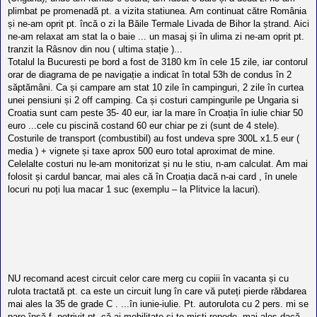
plimbat pe promenadă pt. a vizita statiunea. Am continuat către România
și ne-am oprit pt. încă o zi la Băile Termale Livada de Bihor la ștrand. Aici
ne-am relaxat am stat la o baie ... un masaj și în ulima zi ne-am oprit pt.
tranzit la Râsnov din nou ( ultima stație )...
Totalul la Bucuresti pe bord a fost de 3180 km în cele 15 zile, iar contorul
orar de diagrama de pe navigație a indicat în total 53h de condus în 2
săptămâni. Ca și campare am stat 10 zile în campinguri, 2 zile în curtea
unei pensiuni și 2 off camping. Ca și costuri campingurile pe Ungaria si
Croatia sunt cam peste 35- 40 eur, iar la mare în Croația în iulie chiar 50
euro ...cele cu piscină costand 60 eur chiar pe zi (sunt de 4 stele).
Costurile de transport (combustibil) au fost undeva spre 300L x1.5 eur (
media ) + vignete și taxe aprox 500 euro total aproximat de mine.
Celelalte costuri nu le-am monitorizat și nu le stiu, n-am calculat. Am mai
folosit și cardul bancar, mai ales că în Croația dacă n-ai card , în unele
locuri nu poți lua macar 1 suc (exemplu – la Plitvice la lacuri).
NU recomand acest circuit celor care merg cu copiii în vacanta și cu
rulota tractată pt. ca este un circuit lung în care vă puteți pierde răbdarea
mai ales la 35 de grade C . ...în iunie-iulie. Pt. autorulota cu 2 pers. mi se
pare însă f. potrivit pt. că ai mobilitate și te miști repede, mai ales dacă