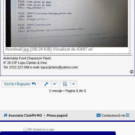
thumbnail.jpg (106.24 KiB) Vizualizat de 43687 ori
Autorulota Ford Chausson Flash
IF 26 CIP Lupu Ciprian & Irina
Tel. 0722.227.048 e-mail: lupucipriann@yahoo.com
Scrie răspuns
2 mesaje • Pagina
1
din
1
Asociatia ClubRV-RO
Prima pagină
Contactează-ne