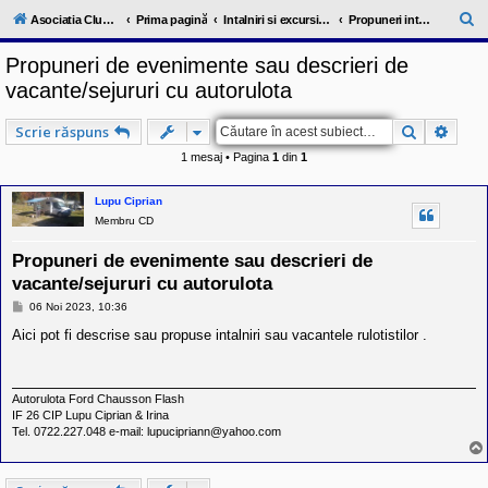
l
u
C
Asociatia ClubRV-RO
Prima pagină
Intalniri si excursii in cadrul comunitatii
Propuneri intalniri 2023
b
ă
R
Propuneri de evenimente sau descrieri de
V
u
-
vacante/sejururi cu autorulota
c
t
o
a
m
Căutare
Căuta
Scrie răspuns
u
r
n
1 mesaj • Pagina
1
din
1
i
e
t
a
Lupu Ciprian
t
Membru CD
e
a
Propuneri de evenimente sau descrieri de
p
o
vacante/sejururi cu autorulota
s
M
e
06 Noi 2023, 10:36
e
s
s
Aici pot fi descrise sau propuse intalniri sau vacantele rulotistilor .
o
a
r
j
i
l
Autorulota Ford Chausson Flash
o
r
IF 26 CIP Lupu Ciprian & Irina
d
Tel. 0722.227.048 e-mail: lupucipriann@yahoo.com
e
r
u