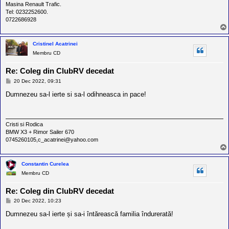
Masina Renault Trafic.
Tel: 0232252600.
0722686928
Cristinel Acatrinei
Membru CD
Re: Coleg din ClubRV decedat
M
20 Dec 2022, 09:31
e
s
Dumnezeu sa-l ierte si sa-l odihneasca in pace!
a
j
Cristi si Rodica
BMW X3 + Rimor Sailer 670
0745260105,c_acatrinei@yahoo.com
Constantin Curelea
Membru CD
Re: Coleg din ClubRV decedat
M
20 Dec 2022, 10:23
e
s
Dumnezeu sa-l ierte și sa-i întărească familia îndurerată!
a
j