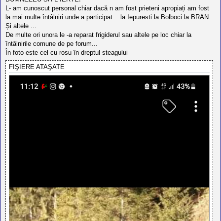
L- am cunoscut personal chiar dacă n am fost prieteni apropiați am fost
la mai multe întâlniri unde a participat... la Iepuresti la Bolboci la BRAN
Și altele ...
De multe ori unora le -a reparat frigiderul sau altele pe loc chiar la
întâlnirile comune de pe forum...
În foto este cel cu rosu în dreptul steagului
FIŞIERE ATAŞATE