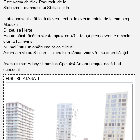
Este vorba de Alex Padurariu de la .
j
Slobozia... cumnatul lui Stelian Trifa.
L ați cunoscut atât la.Jurilovca...cat si la evenimentele de la camping
Meduza.
D..zeu sa l ierte !
Era un băiat tânăr la vârsta aprox de 40... totuși prea devreme o boala
crunta l a învins.
Nu mai întru un amănunte pt ca e inutil.
Acum am vb cu Stelian .... sora lui a rămas văduvă...au si un băiețel.
Aveau rulota Hobby și masina Opel 4x4 Antara neagra..dacă I ați
cunoscut...
FIŞIERE ATAŞATE