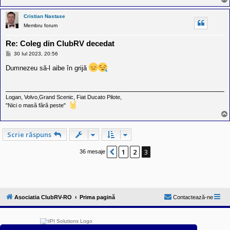
Cristian Nastase
Membru forum
Re: Coleg din ClubRV decedat
M
30 Iul 2023, 20:56
e
s
Dumnezeu să-l aibe în grijă
a
j
Logan, Volvo,Grand Scenic, Fiat Ducato Pilote,
"Nici o masă fără peste"
Scrie răspuns
1
2
3
Anterior
36 mesaje
Asociatia ClubRV-RO
Prima pagină
Contactează-ne