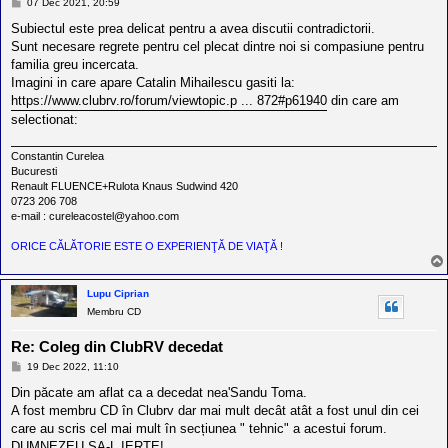
M
07 Dec 2021, 20:59
e
s
Subiectul este prea delicat pentru a avea discutii contradictorii.
a
Sunt necesare regrete pentru cel plecat dintre noi si compasiune pentru
j
familia greu incercata.
Imagini in care apare Catalin Mihailescu gasiti la:
https://www.clubrv.ro/forum/viewtopic.p ... 872#p61940
din care am
selectionat:
Constantin Curelea
Bucuresti
Renault FLUENCE+Rulota Knaus Sudwind 420
0723 206 708
e-mail : cureleacostel@yahoo.com
ORICE CĂLĂTORIE ESTE O EXPERIENŢĂ DE VIAŢĂ !
Lupu Ciprian
Membru CD
Re: Coleg din ClubRV decedat
M
19 Dec 2022, 11:10
e
s
Din păcate am aflat ca a decedat nea'Sandu Toma.
a
A fost membru CD în Clubrv dar mai mult decât atât a fost unul din cei
j
care au scris cel mai mult în secțiunea " tehnic" a acestui forum.
DUMNEZEU SA-L IERTE!