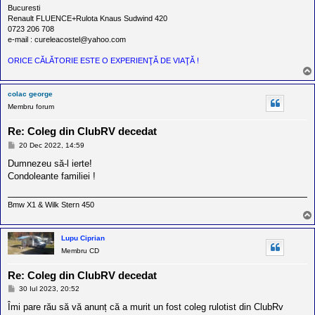
Bucuresti
Renault FLUENCE+Rulota Knaus Sudwind 420
0723 206 708
e-mail : cureleacostel@yahoo.com
ORICE CĂLĂTORIE ESTE O EXPERIENŢĂ DE VIAŢĂ !
colac george
Membru forum
Re: Coleg din ClubRV decedat
M
20 Dec 2022, 14:59
e
s
Dumnezeu să-l ierte!
a
Condoleante familiei !
j
Bmw X1 & Wilk Stern 450
Lupu Ciprian
Membru CD
Re: Coleg din ClubRV decedat
M
30 Iul 2023, 20:52
e
s
Îmi pare rău să vă anunț că a murit un fost coleg rulotist din ClubRv
a