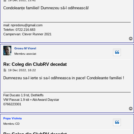
19 Dec 2022, 13:42
e
s
Condoleanțe familiei! Dumnezeu să-l odihnească!
a
j
mail: npredonu@gmail.com
Telefon: 0722.216.683
Campervan: Clever Runner 2021
Grosu M Viorel
Membru asociat
Re: Coleg din ClubRV decedat
M
19 Dec 2022, 16:22
e
s
Dumnezeu sa-l ierte si sa-l odihneasca in pace! Condoleante familiei !
a
j
Fiat Ducato 1.9 td, Dethleffs
VW Passat 1.9 tdi + Abi Award Daystar
0766223301
Popa Violeta
Membru CD