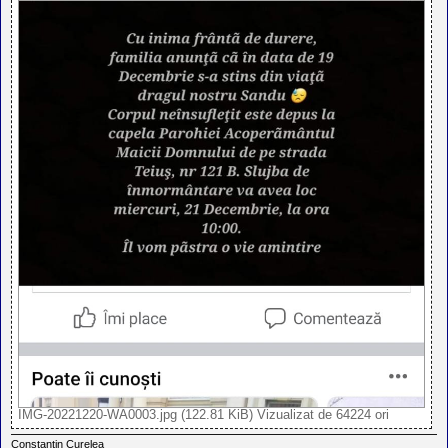
IMG-20221220-WA0003.jpg (122.81 KiB) Vizualizat de 64224 ori
Constantin Curelea