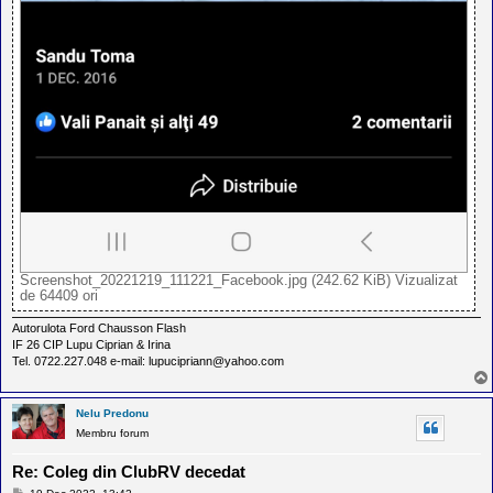
Screenshot_20221219_111221_Facebook.jpg (242.62 KiB) Vizualizat
de 64409 ori
Autorulota Ford Chausson Flash
IF 26 CIP Lupu Ciprian & Irina
Tel. 0722.227.048 e-mail: lupucipriann@yahoo.com
Nelu Predonu
Membru forum
Re: Coleg din ClubRV decedat
M