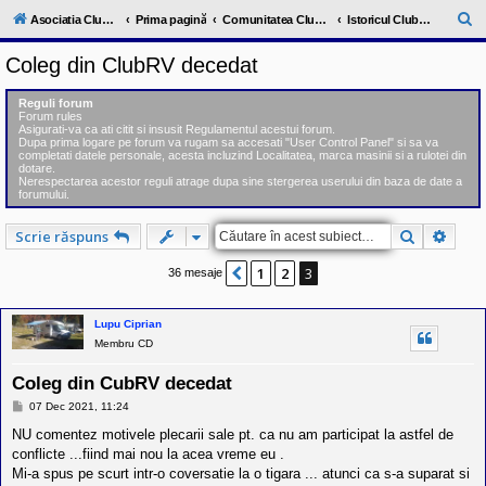
l
u
C
Asociatia ClubRV-RO
Prima pagină
Comunitatea ClubRV
Istoricul Clubului in imagini si cuvinte
b
ă
R
Coleg din ClubRV decedat
V
u
-
c
t
Reguli forum
o
Forum rules
a
m
Asigurati-va ca ati citit si insusit Regulamentul acestui forum.
u
Dupa prima logare pe forum va rugam sa accesati "User Control Panel" si sa va
r
n
completati datele personale, acesta incluzind Localitatea, marca masinii si a rulotei din
dotare.
i
e
Nerespectarea acestor reguli atrage dupa sine stergerea userului din baza de date a
t
forumului.
a
t
e
Căutare
Căuta
Scrie răspuns
a
p
1
2
3
Anterior
36 mesaje
o
s
e
s
Lupu Ciprian
o
Membru CD
r
i
Coleg din CubRV decedat
l
o
M
07 Dec 2021, 11:24
r
e
d
s
NU comentez motivele plecarii sale pt. ca nu am participat la astfel de
e
a
conflicte ...fiind mai nou la acea vreme eu .
r
j
Mi-a spus pe scurt intr-o coversatie la o tigara ... atunci ca s-a suparat si
u