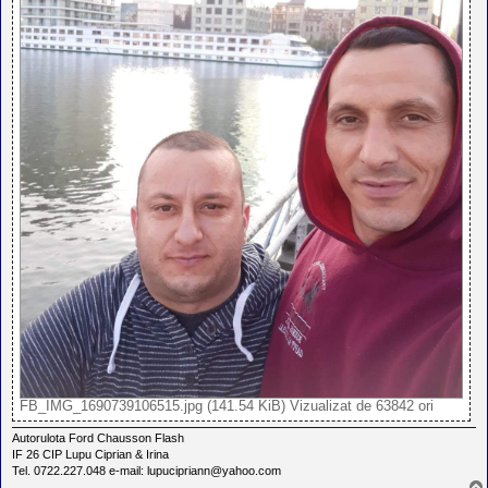
FB_IMG_1690739106515.jpg (141.54 KiB) Vizualizat de 63842 ori
Autorulota Ford Chausson Flash
IF 26 CIP Lupu Ciprian & Irina
Tel. 0722.227.048 e-mail: lupucipriann@yahoo.com