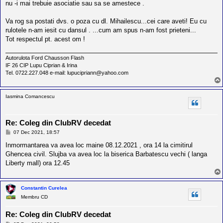
l
nu -i mai trebuie asociatie sau sa se amestece .
o
t
Va rog sa postati dvs. o poza cu dl. Mihailescu...cei care aveti! Eu cu
e
s
rulotele n-am iesit cu dansul . ...cum am spus n-am fost prieteni...
i
Tot respectul pt. acest om !
a
u
t
Autorulota Ford Chausson Flash
o
IF 26 CIP Lupu Ciprian & Irina
r
Tel. 0722.227.048 e-mail: lupucipriann@yahoo.com
u
l
o
Iasmina Comancescu
t
e
d
i
Re: Coleg din ClubRV decedat
n
M
07 Dec 2021, 18:57
R
e
o
s
Inmormantarea va avea loc maine 08.12.2021 , ora 14 la cimitirul
m
a
Ghencea civil. Slujba va avea loc la biserica Barbatescu vechi ( langa
a
j
n
Liberty mall) ora 12.45
i
a
Constantin Curelea
Membru CD
Re: Coleg din ClubRV decedat