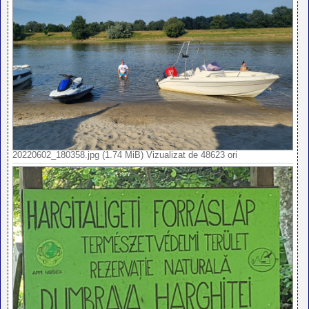
20220602_180358.jpg (1.74 MiB) Vizualizat de 48623 ori