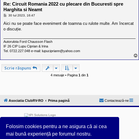
Re: Circuit Romania 2022 cu plecare din Bucuresti spre
Harghita si Neamt
M
30 Iul 2023, 16:47
e
s
Aici nu se poate face eveniment de toamna cu rulote multe. Am încercat
a
o discuție.
j
Autorulota Ford Chausson Flash
IF 26 CIP Lupu Ciprian & Irina
Tel. 0722.227.048 e-mail: lupucipriann@yahoo.com
Scrie răspuns
4 mesaje • Pagina
1
din
1
Asociatia ClubRV-RO
Prima pagină
Contactează-ne
Folosim cookies pentru a ne asigura că ai cea
mai bună experiență pe forumul nostru.