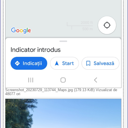
Screenshot_20230729_113744_Maps.jpg (179.13 KiB) Vizualizat de
48077 ori