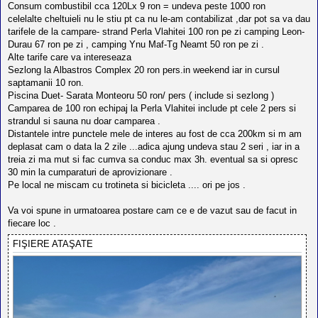
Consum combustibil cca 120Lx 9 ron = undeva peste 1000 ron
celelalte cheltuieli nu le stiu pt ca nu le-am contabilizat ,dar pot sa va dau
tarifele de la campare- strand Perla Vlahitei 100 ron pe zi camping Leon-
Durau 67 ron pe zi , camping Ynu Maf-Tg Neamt 50 ron pe zi .
Alte tarife care va intereseaza
Sezlong la Albastros Complex 20 ron pers.in weekend iar in cursul
saptamanii 10 ron.
Piscina Duet- Sarata Monteoru 50 ron/ pers ( include si sezlong )
Camparea de 100 ron echipaj la Perla Vlahitei include pt cele 2 pers si
strandul si sauna nu doar camparea .
Distantele intre punctele mele de interes au fost de cca 200km si m am
deplasat cam o data la 2 zile ...adica ajung undeva stau 2 seri , iar in a
treia zi ma mut si fac cumva sa conduc max 3h. eventual sa si opresc
30 min la cumparaturi de aprovizionare .
Pe local ne miscam cu trotineta si bicicleta .... ori pe jos .
Va voi spune in urmatoarea postare cam ce e de vazut sau de facut in
fiecare loc .
FIŞIERE ATAŞATE