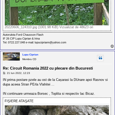
20220606_124310.jpg (1001.98 KiB) Vizualizat de 48623 ori
Autorulota Ford Chausson Flash
IF 26 CIP Lupu Ciprian & Irina
Tel. 0722.227.048 e-mail: lupucipriann@yahoo.com
Lupu Ciprian
Membru CD
Re: Circuit Romania 2022 cu plecare din Bucuresti
M
21 Iun 2022, 12:23
e
s
IN prima postare pzele au ost de la Cașarasi la DUnare apoi Rasnov si
a
dupa aceea Stran PErla Vlahitei ...
j
IN continuare urmeaza Borsec , Toplita si respectiv lac Bicaz.
FIŞIERE ATAŞATE