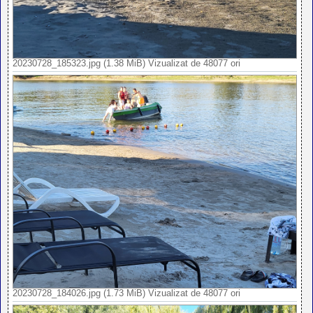
20230728_185323.jpg (1.38 MiB) Vizualizat de 48077 ori
20230728_184026.jpg (1.73 MiB) Vizualizat de 48077 ori