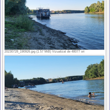
20230728_190926.jpg (1.57 MiB) Vizualizat de 48077 ori