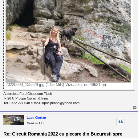
20220608_135529.jpg (1.95 MiB) Vizualizat de 48621 ori
Autorulota Ford Chausson Flash
IF 26 CIP Lupu Ciprian & Irina
Tel. 0722.227.048 e-mail: lupucipriann@yahoo.com
Lupu Ciprian
Membru CD
Re: Circuit Romania 2022 cu plecare din Bucuresti spre