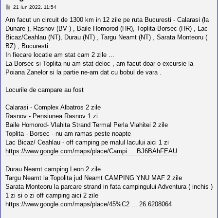
l
M
21 Iun 2022, 11:54
o
e
t
s
Am facut un circuit de 1300 km in 12 zile pe ruta Bucuresti - Calarasi (la
e
a
Dunare ), Rasnov (BV ) , Baile Homorod (HR), Toplita-Borsec (HR) , Lac
s
j
i
Bicaz/Ceahlau (NT), Durau (NT) , Targu Neamt (NT) , Sarata Monteoru (
a
BZ) , Bucuresti .
u
In fiecare locatie am stat cam 2 zile ...
t
o
La Borsec si Toplita nu am stat deloc , am facut doar o excursie la
r
Poiana Zanelor si la partie ne-am dat cu bobul de vara .
u
l
Locurile de campare au fost
o
t
e
Calarasi - Complex Albatros 2 zile
d
Rasnov - Pensiunea Rasnov 1 zi
i
n
Baile Homorod- Vlahita Strand Termal Perla Vlahitei 2 zile
R
Toplita - Borsec - nu am ramas peste noapte
o
Lac Bicaz/ Ceahlau - off camping pe malul lacului aici 1 zi
m
https://www.google.com/maps/place/Campi ... BJ6BAhFEAU
a
n
i
Durau Neamt camping Leon 2 zile
a
Targu Neamt la Topolita jud Neamt CAMPING YNU MAF 2 zile
Sarata Monteoru la parcare strand in fata campingului Adventura ( inchis )
1 zi si o zi off camping aici 2 zile
https://www.google.com/maps/place/45%C2 ... 26.6208064