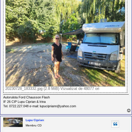
20230728_183332.jpg (2.8 MiB) Vizualizat de 48077 ori
Autorulota Ford Chausson Flash
IF 26 CIP Lupu Ciprian & Irina
Tel. 0722.227.048 e-mail: lupucipriann@yahoo.com
Lupu Ciprian
Membru CD