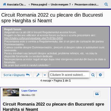
l
u
C
Asociatia ClubRV-RO
Prima pagină
Unde mergem ?
Prezentare obiective turistice pe judete
b
ă
R
Circuit Romania 2022 cu plecare din Bucuresti
V
u
-
spre Harghita si Neamt
c
t
o
a
m
Reguli forum
u
Asigurati-va ca ati citit si insusit Regulamentul acestui forum.
r
Rugam ca fiecare utilizator al acestui forum sa faca o scurta prezentare aici:
n
http://clubrv.ro/forum/viewtopic.php?f=97&t=3454
i
e
Prezentarea este o cerinta a Regulamentului, dar si un gest de curtoazie din partea
t
Dumneavoastra.
a
Cateva cuvinte despre Dumneavoastra , precum si despre rulota si autoturism sunt
t
binevenite.
e
Pentru intrebari sau lamuriri despre activitati, probleme tehnice, etc. va stau la
a
dispozitie forumurile cu sectiuni dedicate.
Nerespectarea acestor reguli atrage dupa sine stergerea userului din baza de date a
p
forumului.
o
Va uram bun venit in randul rulotistilor !
s
e
s
Căutare
Căuta
Scrie răspuns
o
r
4 mesaje • Pagina
1
din
1
i
l
Lupu Ciprian
o
r
Membru CD
d
e
Circuit Romania 2022 cu plecare din Bucuresti spre
r
u
Harghita si Neamt