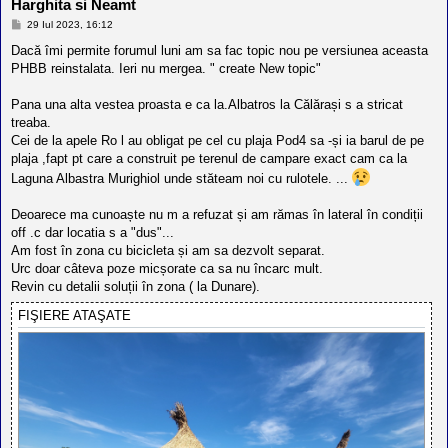
Harghita si Neamt
M
29 Iul 2023, 16:12
e
s
Dacă îmi permite forumul luni am sa fac topic nou pe versiunea aceasta
a
PHBB reinstalata. Ieri nu mergea. " create New topic"
j
Pana una alta vestea proasta e ca la.Albatros la Călărași s a stricat
treaba.
Cei de la apele Ro l au obligat pe cel cu plaja Pod4 sa -și ia barul de pe
plaja ,fapt pt care a construit pe terenul de campare exact cam ca la
Laguna Albastra Murighiol unde stăteam noi cu rulotele. ...
Deoarece ma cunoaște nu m a refuzat și am rămas în lateral în condiții
off .c dar locatia s a "dus"...
Am fost în zona cu bicicleta și am sa dezvolt separat.
Urc doar câteva poze micșorate ca sa nu încarc mult.
Revin cu detalii soluții în zona ( la Dunare).
FIŞIERE ATAŞATE