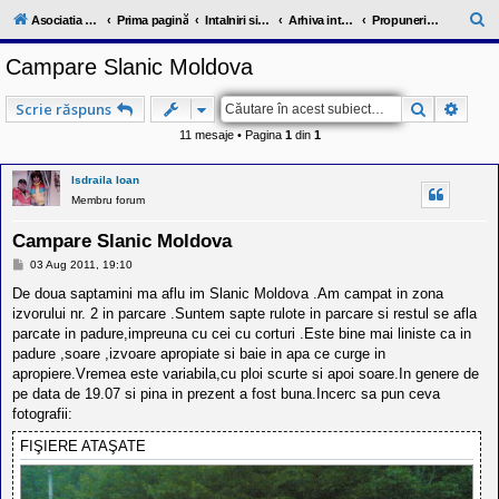
l
u
C
Asociatia ClubRV-RO
Prima pagină
Intalniri si excursii in cadrul comunitatii
Arhiva intalnirilor trecute 2006-2012
Propuneri intalniri 2012
b
ă
R
Campare Slanic Moldova
V
u
-
c
t
Căutare
Căuta
Scrie răspuns
o
a
m
11 mesaje • Pagina
1
din
1
u
r
n
i
e
Isdraila Ioan
t
Membru forum
a
t
e
Campare Slanic Moldova
a
M
03 Aug 2011, 19:10
p
e
o
s
De doua saptamini ma aflu im Slanic Moldova .Am campat in zona
s
a
izvorului nr. 2 in parcare .Suntem sapte rulote in parcare si restul se afla
e
j
s
parcate in padure,impreuna cu cei cu corturi .Este bine mai liniste ca in
o
padure ,soare ,izvoare apropiate si baie in apa ce curge in
r
apropiere.Vremea este variabila,cu ploi scurte si apoi soare.In genere de
i
l
pe data de 19.07 si pina in prezent a fost buna.Incerc sa pun ceva
o
fotografii:
r
d
FIŞIERE ATAŞATE
e
r
u