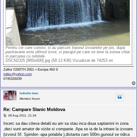
Pentru cei care cunosc si au parcurs traseul izvoarelor pe jos, dupa
pastravarie este ultimul izvor, si pasajul pe care se iese la sosea chiar
in parcarea cu rulotele.
DSCN2325 [800x600].jpg (58.13 KiB) Vizualizat de 74253 ori
Zafira Y20DTH 2001 + Europa 450 S
mitluc@yahoo.com
0745326039
Isdraila Ioan
Membru forum
Re: Campare Slanic Moldova
M
08 Aug 2011, 21:34
e
s
Incerc sa dau citeva detalii:eu am sa stau inca doua saptamini in zona
a
,deci sunt amator de vizite si companie .Apa se ia de la intrare la izvoare
j
(izvorul Sf. Spiridon -apa potabila ),distanta cam 500m,gunoiul se ridica