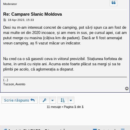
Moderator
Re: Campare Slanic Moldova
M
18 Apr 2023, 15:33
e
s
Desi nu m-am interesat concret de camping, pot să-ți spun ca am fost de
a
mai multe ori din 2020 incoace, și am mers in sus, pe cursul apei, cat am
j
putut merge cu masina (câțiva km de padure). Dacă ar fi fost amenajat
vreun camping, aș fi vazut măcar un indicator.
Nu cred ca o să gasesti ceva in viitorul previzibil. Stațiunea forfotea de
lume, in urmă cu niște ani. Acuma este foarte plăcut sa mergi și sa te
plimbi pe acolo, că aglomerația a disparut.
(...)
Tucson, Avento
Scrie răspuns
11 mesaje • Pagina
1
din
1