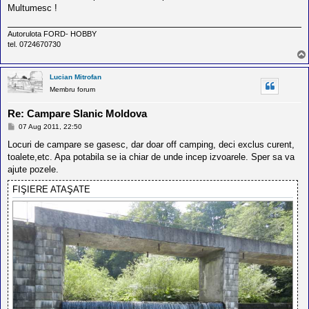
Multumesc !
Autorulota FORD- HOBBY
tel. 0724670730
Lucian Mitrofan
Membru forum
Re: Campare Slanic Moldova
M
07 Aug 2011, 22:50
e
s
Locuri de campare se gasesc, dar doar off camping, deci exclus curent,
a
toalete,etc. Apa potabila se ia chiar de unde incep izvoarele. Sper sa va
j
ajute pozele.
FIŞIERE ATAŞATE