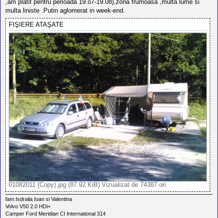
,am platit pentru perioada 19.o7-19.08),zona frumoasa ,multa lume si
multa liniste .Putin aglomerat in week-end.
FIŞIERE ATAŞATE
01082011 (Copy).jpg (87.92 KiB) Vizualizat de 74387 ori
fam.Isdraila Ioan si Valentina
Volvo V50 2.0 HDi+
Camper Ford Meridian CI International 314