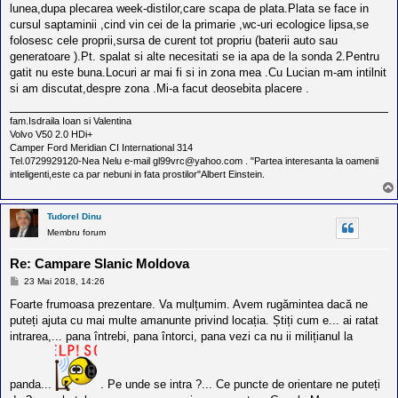
lunea,dupa plecarea week-distilor,care scapa de plata.Plata se face in
cursul saptaminii ,cind vin cei de la primarie ,wc-uri ecologice lipsa,se
folosesc cele proprii,sursa de curent tot propriu (baterii auto sau
generatoare ).Pt. spalat si alte necesitati se ia apa de la sonda 2.Pentru
gatit nu este buna.Locuri ar mai fi si in zona mea .Cu Lucian m-am intilnit
si am discutat,despre zona .Mi-a facut deosebita placere .
fam.Isdraila Ioan si Valentina
Volvo V50 2.0 HDi+
Camper Ford Meridian CI International 314
Tel.0729929120-Nea Nelu e-mail gl99vrc@yahoo.com . "Partea interesanta la oamenii
inteligenti,este ca par nebuni in fata prostilor"Albert Einstein.
Tudorel Dinu
Membru forum
Re: Campare Slanic Moldova
M
23 Mai 2018, 14:26
e
s
Foarte frumoasa prezentare. Va mulțumim. Avem rugămintea dacă ne
a
puteți ajuta cu mai multe amanunte privind locația. Știți cum e... ai ratat
j
intrarea,... pana întrebi, pana întorci, pana vezi ca nu ii milițianul la
panda...
. Pe unde se intra ?... Ce puncte de orientare ne puteți