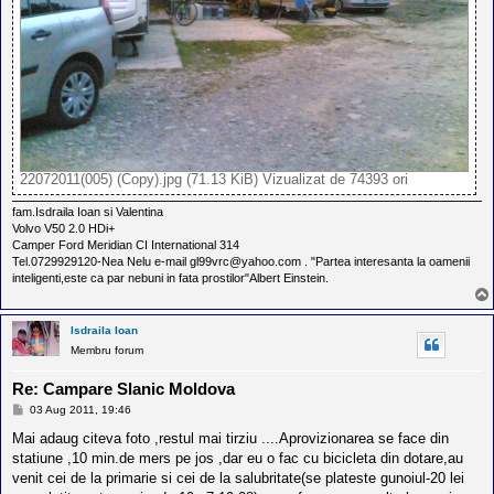
22072011(005) (Copy).jpg (71.13 KiB) Vizualizat de 74393 ori
fam.Isdraila Ioan si Valentina
Volvo V50 2.0 HDi+
Camper Ford Meridian CI International 314
Tel.0729929120-Nea Nelu e-mail gl99vrc@yahoo.com . "Partea interesanta la oamenii
inteligenti,este ca par nebuni in fata prostilor"Albert Einstein.
Isdraila Ioan
Membru forum
Re: Campare Slanic Moldova
M
03 Aug 2011, 19:46
e
s
Mai adaug citeva foto ,restul mai tirziu ....Aprovizionarea se face din
a
statiune ,10 min.de mers pe jos ,dar eu o fac cu bicicleta din dotare,au
j
venit cei de la primarie si cei de la salubritate(se plateste gunoiul-20 lei