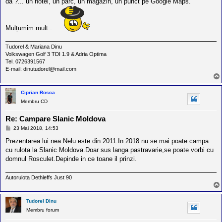
da ?... un hotel, un parc, un magazin, un punct pe Google Maps.
Mulțumim mult .
Tudorel & Mariana Dinu
Volkswagen Golf 3 TDI 1.9 & Adria Optima
Tel. 0726391567
E-mail: dinutudorel@mail.com
Ciprian Rosca
Membru CD
Re: Campare Slanic Moldova
M
23 Mai 2018, 14:53
e
s
Prezentarea lui nea Nelu este din 2011.In 2018 nu se mai poate campa
a
cu rulota la Slanic Moldova.Doar sus langa pastravarie,se poate vorbi cu
j
domnul Rosculet.Depinde in ce toane il prinzi.
Autorulota Dethleffs Just 90
Tudorel Dinu
Membru forum