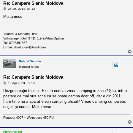
Re: Campare Slanic Moldova
M
24 Mai 2018, 08:12
e
s
Mulțumesc .
a
j
Tudorel & Mariana Dinu
Volkswagen Golf 3 TDI 1.9 & Adria Optima
Tel. 0726391567
E-mail: dinutudorel@mail.com
Roland Stanciu
Membru forum
Re: Campare Slanic Moldova
M
18 Apr 2023, 09:13
e
s
Dezgrop puțin topicul. Exista cumva vreun camping in zona? Știu, intr-o
a
postare de mai sus scrie ca se poate campa doar off, dar e din 2011.
j
Între timp nu a apărut vreun camping oficial? Vreau camping cu toalete,
dușuri și curent. Mulțumesc.
Peugeot 4007 + Weinsberg 450 FU
Florin Herciu