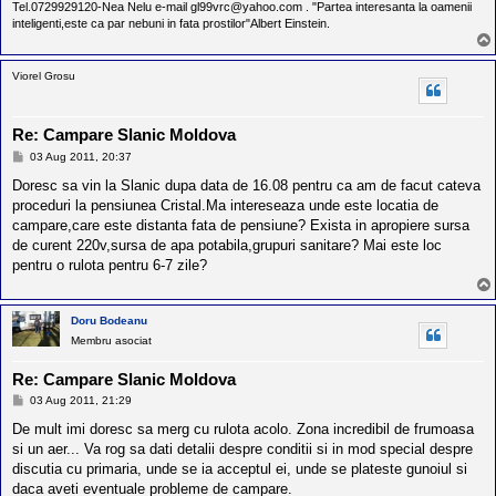
Tel.0729929120-Nea Nelu e-mail gl99vrc@yahoo.com . "Partea interesanta la oamenii
inteligenti,este ca par nebuni in fata prostilor"Albert Einstein.
Viorel Grosu
Re: Campare Slanic Moldova
M
03 Aug 2011, 20:37
e
s
Doresc sa vin la Slanic dupa data de 16.08 pentru ca am de facut cateva
a
proceduri la pensiunea Cristal.Ma intereseaza unde este locatia de
j
campare,care este distanta fata de pensiune? Exista in apropiere sursa
de curent 220v,sursa de apa potabila,grupuri sanitare? Mai este loc
pentru o rulota pentru 6-7 zile?
Doru Bodeanu
Membru asociat
Re: Campare Slanic Moldova
M
03 Aug 2011, 21:29
e
s
De mult imi doresc sa merg cu rulota acolo. Zona incredibil de frumoasa
a
si un aer... Va rog sa dati detalii despre conditii si in mod special despre
j
discutia cu primaria, unde se ia acceptul ei, unde se plateste gunoiul si
daca aveti eventuale probleme de campare.