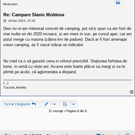
Moderator
Re: Campare Slanic Moldova
M
18 Apr 2023, 15:33
e
s
Desi nu m-am interesat concret de camping, pot să-ți spun ca am fost de
a
mai multe ori din 2020 incoace, și am mers in sus, pe cursul apei, cat am
j
putut merge cu masina (câțiva km de padure). Dacă ar fi fost amenajat
vreun camping, aș fi vazut măcar un indicator.
Nu cred ca o să gasesti ceva in viitorul previzibil. Stațiunea forfotea de
lume, in urmă cu niște ani. Acuma este foarte plăcut sa mergi și sa te
plimbi pe acolo, că aglomerația a disparut.
(...)
Tucson, Avento
Scrie răspuns
11 mesaje • Pagina
1
din
1