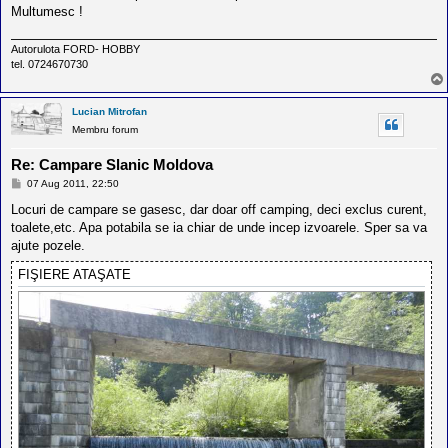
Multumesc !
Autorulota FORD- HOBBY
tel. 0724670730
Lucian Mitrofan
Membru forum
Re: Campare Slanic Moldova
M
07 Aug 2011, 22:50
e
s
Locuri de campare se gasesc, dar doar off camping, deci exclus curent,
a
toalete,etc. Apa potabila se ia chiar de unde incep izvoarele. Sper sa va
j
ajute pozele.
FIŞIERE ATAŞATE