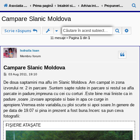
l
u
C
Asociatia ClubRV-RO
Prima pagină
Intalniri si excursii in cadrul comunitatii
Arhiva intalnirilor trecute 2006-2012
Propuneri intalniri 2012
b
ă
R
Campare Slanic Moldova
V
u
-
c
t
Căutare
Căuta
Scrie răspuns
o
a
m
11 mesaje • Pagina
1
din
1
u
r
n
i
e
Isdraila Ioan
t
Membru forum
a
t
e
Campare Slanic Moldova
a
M
03 Aug 2011, 19:10
p
e
o
s
De doua saptamini ma aflu im Slanic Moldova .Am campat in zona
s
a
izvorului nr. 2 in parcare .Suntem sapte rulote in parcare si restul se afla
e
j
s
parcate in padure,impreuna cu cei cu corturi .Este bine mai liniste ca in
o
padure ,soare ,izvoare apropiate si baie in apa ce curge in
r
apropiere.Vremea este variabila,cu ploi scurte si apoi soare.In genere de
i
l
pe data de 19.07 si pina in prezent a fost buna.Incerc sa pun ceva
o
fotografii:
r
d
FIŞIERE ATAŞATE
e
r
u