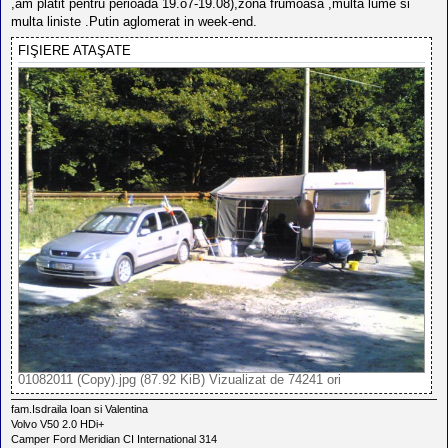
,am platit pentru perioada 19.o7-19.08),zona frumoasa ,multa lume si
multa liniste .Putin aglomerat in week-end.
FIŞIERE ATAŞATE
01082011 (Copy).jpg (87.92 KiB) Vizualizat de 74241 ori
fam.Isdraila Ioan si Valentina
Volvo V50 2.0 HDi+
Camper Ford Meridian CI International 314