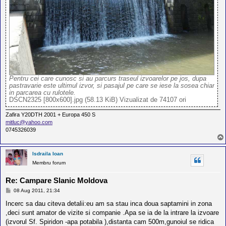
Pentru cei care cunosc si au parcurs traseul izvoarelor pe jos, dupa
pastravarie este ultimul izvor, si pasajul pe care se iese la sosea chiar
in parcarea cu rulotele.
DSCN2325 [800x600].jpg (58.13 KiB) Vizualizat de 74107 ori
Zafira Y20DTH 2001 + Europa 450 S
mitluc@yahoo.com
0745326039
Isdraila Ioan
Membru forum
Re: Campare Slanic Moldova
M
08 Aug 2011, 21:34
e
s
Incerc sa dau citeva detalii:eu am sa stau inca doua saptamini in zona
a
,deci sunt amator de vizite si companie .Apa se ia de la intrare la izvoare
j
(izvorul Sf. Spiridon -apa potabila ),distanta cam 500m,gunoiul se ridica