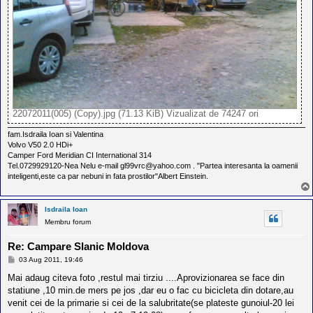
22072011(005) (Copy).jpg (71.13 KiB) Vizualizat de 74247 ori
fam.Isdraila Ioan si Valentina
Volvo V50 2.0 HDi+
Camper Ford Meridian CI International 314
Tel.0729929120-Nea Nelu e-mail gl99vrc@yahoo.com . "Partea interesanta la oamenii
inteligenti,este ca par nebuni in fata prostilor"Albert Einstein.
Isdraila Ioan
Membru forum
Re: Campare Slanic Moldova
M
03 Aug 2011, 19:46
e
s
Mai adaug citeva foto ,restul mai tirziu ....Aprovizionarea se face din
a
statiune ,10 min.de mers pe jos ,dar eu o fac cu bicicleta din dotare,au
j
venit cei de la primarie si cei de la salubritate(se plateste gunoiul-20 lei