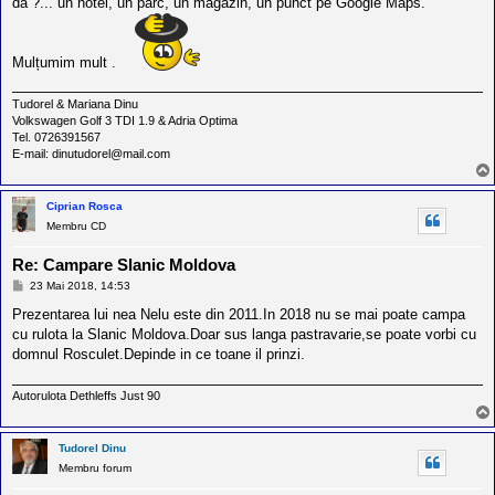
da ?... un hotel, un parc, un magazin, un punct pe Google Maps.
Mulțumim mult .
Tudorel & Mariana Dinu
Volkswagen Golf 3 TDI 1.9 & Adria Optima
Tel. 0726391567
E-mail: dinutudorel@mail.com
Ciprian Rosca
Membru CD
Re: Campare Slanic Moldova
M
23 Mai 2018, 14:53
e
s
Prezentarea lui nea Nelu este din 2011.In 2018 nu se mai poate campa
a
cu rulota la Slanic Moldova.Doar sus langa pastravarie,se poate vorbi cu
j
domnul Rosculet.Depinde in ce toane il prinzi.
Autorulota Dethleffs Just 90
Tudorel Dinu
Membru forum