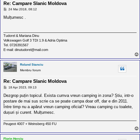
Re: Campare Slanic Moldova
M
24 Mai 2018, 08:12
e
s
Mulțumesc .
a
j
Tudorel & Mariana Dinu
Volkswagen Golf 3 TDI 1.9 & Adria Optima
Tel. 0726391567
E-mail: dinutudorel@mail.com
Roland Stanciu
Membru forum
Re: Campare Slanic Moldova
M
18 Apr 2023, 09:13
e
s
Dezgrop puțin topicul. Exista cumva vreun camping in zona? Știu, intr-o
a
postare de mai sus scrie ca se poate campa doar off, dar e din 2011.
j
Între timp nu a apărut vreun camping oficial? Vreau camping cu toalete,
dușuri și curent. Mulțumesc.
Peugeot 4007 + Weinsberg 450 FU
Florin Herciu