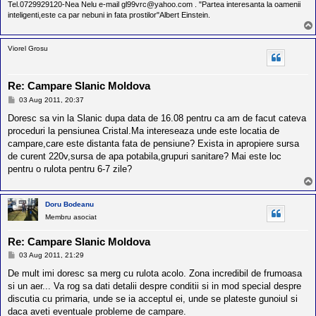
Tel.0729929120-Nea Nelu e-mail gl99vrc@yahoo.com . "Partea interesanta la oamenii
inteligenti,este ca par nebuni in fata prostilor"Albert Einstein.
Viorel Grosu
Re: Campare Slanic Moldova
M
03 Aug 2011, 20:37
e
s
Doresc sa vin la Slanic dupa data de 16.08 pentru ca am de facut cateva
a
proceduri la pensiunea Cristal.Ma intereseaza unde este locatia de
j
campare,care este distanta fata de pensiune? Exista in apropiere sursa
de curent 220v,sursa de apa potabila,grupuri sanitare? Mai este loc
pentru o rulota pentru 6-7 zile?
Doru Bodeanu
Membru asociat
Re: Campare Slanic Moldova
M
03 Aug 2011, 21:29
e
s
De mult imi doresc sa merg cu rulota acolo. Zona incredibil de frumoasa
a
si un aer... Va rog sa dati detalii despre conditii si in mod special despre
j
discutia cu primaria, unde se ia acceptul ei, unde se plateste gunoiul si
daca aveti eventuale probleme de campare.