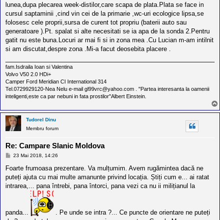
lunea,dupa plecarea week-distilor,care scapa de plata.Plata se face in
cursul saptaminii ,cind vin cei de la primarie ,wc-uri ecologice lipsa,se
folosesc cele proprii,sursa de curent tot propriu (baterii auto sau
generatoare ).Pt. spalat si alte necesitati se ia apa de la sonda 2.Pentru
gatit nu este buna.Locuri ar mai fi si in zona mea .Cu Lucian m-am intilnit
si am discutat,despre zona .Mi-a facut deosebita placere .
fam.Isdraila Ioan si Valentina
Volvo V50 2.0 HDi+
Camper Ford Meridian CI International 314
Tel.0729929120-Nea Nelu e-mail gl99vrc@yahoo.com . "Partea interesanta la oamenii
inteligenti,este ca par nebuni in fata prostilor"Albert Einstein.
Tudorel Dinu
Membru forum
Re: Campare Slanic Moldova
M
23 Mai 2018, 14:26
e
s
Foarte frumoasa prezentare. Va mulțumim. Avem rugămintea dacă ne
a
puteți ajuta cu mai multe amanunte privind locația. Știți cum e... ai ratat
j
intrarea,... pana întrebi, pana întorci, pana vezi ca nu ii milițianul la
panda...
. Pe unde se intra ?... Ce puncte de orientare ne puteți