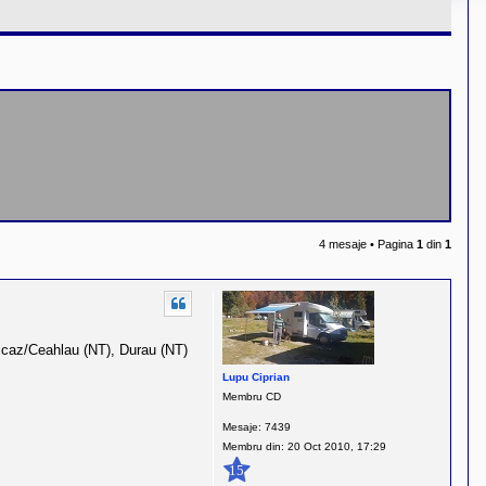
4 mesaje • Pagina
1
din
1
Bicaz/Ceahlau (NT), Durau (NT)
Lupu Ciprian
Membru CD
Mesaje:
7439
Membru din:
20 Oct 2010, 17:29
15