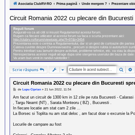
l
Asociatia ClubRV-RO
Prima pagină
Unde mergem ?
Prezentare obie
u
b
R
Circuit Romania 2022 cu plecare din Bucuresti
V
-
c
Reguli forum
o
Asigurati-va ca ati citit si insusit Regulamentul acestui forum.
m
Rugam ca fiecare utilizator al acestui forum sa faca o scurta prezentare aici:
u
http://clubrv.ro/forum/viewtopic.php?f=97&t=3454
n
Prezentarea este o cerinta a Regulamentului, dar si un gest de curtoazie din part
i
Cateva cuvinte despre Dumneavoastra , precum si despre rulota si autoturism sunt
Pentru intrebari sau lamuriri despre activitati, probleme tehnice, etc. va stau la dispo
t
Nerespectarea acestor reguli atrage dupa sine stergerea userului din baza de date 
a
Va uram bun venit in randul rulotistilor !
t
e
a
Căuta
C
Scrie răspuns
p
o
s
Circuit Romania 2022 cu plecare din Bucuresti spr
e
s
M
de
Lupu Ciprian
»
21 Iun 2022, 11:54
e
o
s
Am facut un circuit de 1300 km in 12 zile pe ruta Bucuresti - Calaras
r
a
i
, Targu Neamt (NT) , Sarata Monteoru ( BZ) , Bucuresti .
j
l
In fiecare locatie am stat cam 2 zile ...
o
La Borsec si Toplita nu am stat deloc , am facut doar o excursie la Po
r
d
e
Locurile de campare au fost
r
u