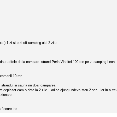
 ) 1 zi si o zi off camping aici 2 zile
 va dau tarifele de la campare- strand Perla Vlahitei 100 ron pe zi camping Leon
ptamanii 10 ron.
si strandul si sauna nu doar camparea .
 deplasat cam o data la 2 zile ...adica ajung undeva stau 2 seri , iar in a tr
zionare .
fiecare loc .