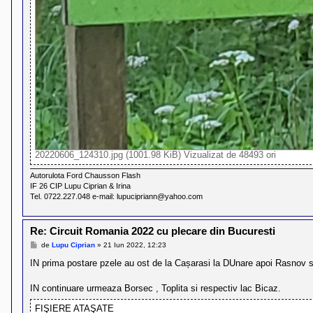
20220606_124310.jpg (1001.98 KiB) Vizualizat de 48493 ori
Autorulota Ford Chausson Flash
IF 26 CIP Lupu Ciprian & Irina
Tel. 0722.227.048 e-mail: lupucipriann@yahoo.com
Re: Circuit Romania 2022 cu plecare din Bucuresti
M
de
Lupu Ciprian
»
21 Iun 2022, 12:23
e
s
IN prima postare pzele au ost de la Cașarasi la DUnare apoi Rasnov si
a
j
IN continuare urmeaza Borsec , Toplita si respectiv lac Bicaz.
FIŞIERE ATAŞATE