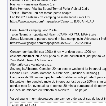
Calarasi - Complex Albatros 2 zile
l
o
Rasnov - Pensiunea Rasnov 1 zi
t
Baile Homorod- Vlahita Strand Termal Perla Vlahitei 2 zile
e
Toplita - Borsec - nu am ramas peste noapte
s
Lac Bicaz/ Ceahlau - off camping pe malul lacului aici 1 zi
i
a
https://www.google.com/maps/place/Campi ... BJ6BAhFEAU
u
t
Durau Neamt camping Leon 2 zile
o
r
Targu Neamt la Topolita jud Neamt CAMPING YNU MAF 2 zile
u
Sarata Monteoru la parcare strand in fata campingului Adventura ( inchis
l
https://www.google.com/maps/place/45%C2 ... 26.6208064
o
t
e
Consum combustibil cca 120Lx 9 ron = undeva peste 1000 ron
d
celelalte cheltuieli nu le stiu pt ca nu le-am contabilizat ,dar pot sa
i
Ynu Maf-Tg Neamt 50 ron pe zi .
n
R
Alte tarife care va intereseaza
o
Sezlong la Albastros Complex 20 ron pers.in weekend iar in cursul sa
m
Piscina Duet- Sarata Monteoru 50 ron/ pers ( include si sezlong )
a
n
Camparea de 100 ron echipaj la Perla Vlahitei include pt cele 2 pers 
i
Distantele intre punctele mele de interes au fost de cca 200km si m am
a
conduc max 3h. eventual sa si opresc 30 min la cumparaturi de aprovi
Pe local ne miscam cu trotineta si bicicleta .... ori pe jos .
Va voi spune in urmatoarea postare cam ce e de vazut sau de facut in 
FIŞIERE ATAŞATE