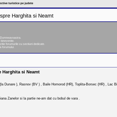
ctive turistice pe judete
 spre Harghita si Neamt
ea Dumneavoastra.
 binevenite.
zitie forumurile cu sectiuni dedicate.
a forumului.
re
ăutare avansată
e Harghita si Neamt
i (la Dunare ), Rasnov (BV ) , Baile Homorod (HR), Toplita-Borsec (HR) , Lac 
iana Zanelor si la partie ne-am dat cu bobul de vara .