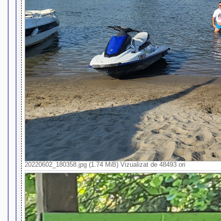
20220602_180358.jpg (1.74 MiB) Vizualizat de 48493 ori