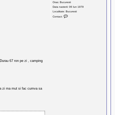
Oras:
Bucuresti
Data nasterii:
06 Iun 1979
Localitate:
Bucuresti
C
Contact:
o
n
t
a
c
t
e
a
z
- Durau 67 ron pe zi , camping
ă
p
e
L
u
p
eia zi ma mut si fac cumva sa
u
C
i
p
r
i