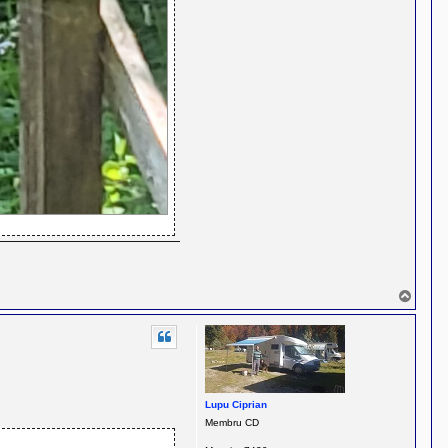
S
u
s
Lupu Ciprian
Membru CD