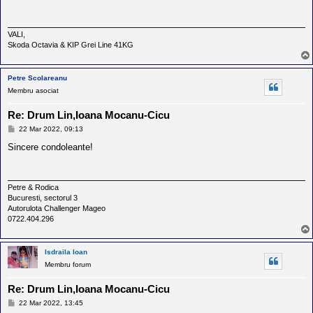
j
VALI,
Skoda Octavia & KIP Grei Line 41KG
Petre Scolareanu
Membru asociat
Re: Drum Lin,Ioana Mocanu-Cicu
M
22 Mar 2022, 09:13
e
s
Sincere condoleante!
a
j
Petre & Rodica
Bucuresti, sectorul 3
Autorulota Challenger Mageo
0722.404.296
Isdraila Ioan
Membru forum
Re: Drum Lin,Ioana Mocanu-Cicu
M
22 Mar 2022, 13:45
e