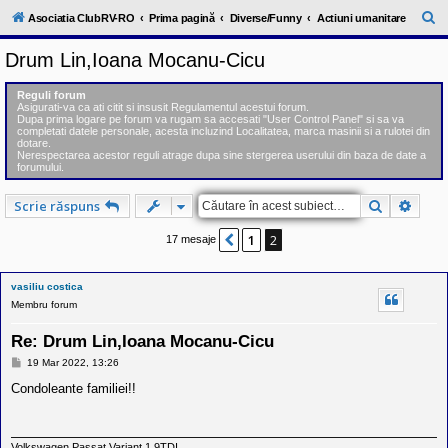
l
u
C
Asociatia ClubRV-RO
Prima pagină
Diverse/Funny
Actiuni umanitare
b
ă
R
Drum Lin,Ioana Mocanu-Cicu
V
u
-
c
t
Reguli forum
o
Asigurati-va ca ati citit si insusit Regulamentul acestui forum.
a
m
Dupa prima logare pe forum va rugam sa accesati "User Control Panel" si sa va
u
completati datele personale, acesta incluzind Localitatea, marca masinii si a rulotei din
r
n
dotare.
Nerespectarea acestor reguli atrage dupa sine stergerea userului din baza de date a
i
e
forumului.
t
a
t
Căutare
Căuta
Scrie răspuns
e
a
1
2
Anterior
17 mesaje
p
o
s
e
vasiliu costica
s
Membru forum
o
r
Re: Drum Lin,Ioana Mocanu-Cicu
i
l
M
19 Mar 2022, 13:26
o
e
r
s
Condoleante familiei!!
d
a
e
j
r
u
Volkswagen Passat Variant 1,9TDI