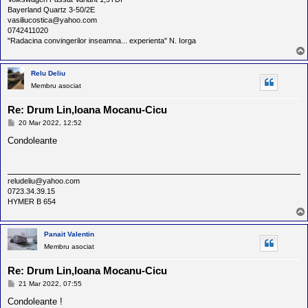
l
Bayerland Quartz 3-50/2E
o
vasiliucostica@yahoo.com
t
0742411020
e
s
"Radacina convingerilor inseamna... experienta" N. Iorga
i
a
u
Relu Deliu
t
Membru asociat
o
r
u
Re: Drum Lin,Ioana Mocanu-Cicu
l
M
20 Mar 2022, 12:52
o
e
t
s
Condoleante
e
a
d
j
i
n
reludeliu@yahoo.com
R
0723.34.39.15
o
HYMER B 654
m
a
n
i
Panait Valentin
a
Membru asociat
Re: Drum Lin,Ioana Mocanu-Cicu
M
21 Mar 2022, 07:55
e
s
Condoleante !
a