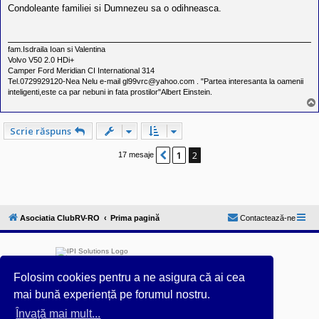
s
Condoleante familiei si Dumnezeu sa o odihneasca.
a
j
fam.Isdraila Ioan si Valentina
Volvo V50 2.0 HDi+
Camper Ford Meridian CI International 314
Tel.0729929120-Nea Nelu e-mail gl99vrc@yahoo.com . "Partea interesanta la oamenii
inteligenti,este ca par nebuni in fata prostilor"Albert Einstein.
Scrie răspuns
1
2
Anterior
17 mesaje
Asociatia ClubRV-RO
Prima pagină
Contactează-ne
Folosim cookies pentru a ne asigura că ai cea
mai bună experiență pe forumul nostru.
Învaţă mai mult...
Furnizat de
phpBB
® Forum Software © phpBB Limited