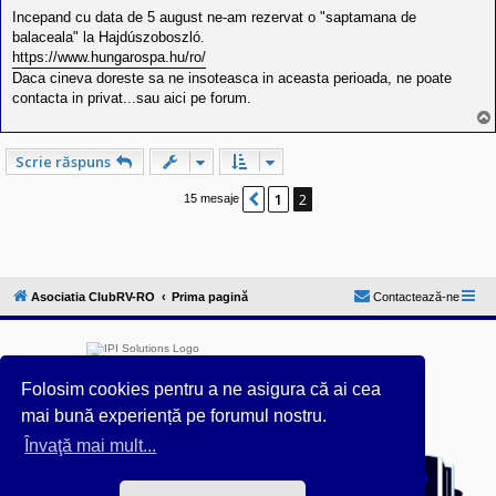
e
s
Incepand cu data de 5 august ne-am rezervat o "saptamana de
a
balaceala" la Hajdúszoboszló.
j
https://www.hungarospa.hu/ro/
Daca cineva doreste sa ne insoteasca in aceasta perioada, ne poate
contacta in privat...sau aici pe forum.
Scrie răspuns
1
2
Anterior
15 mesaje
Asociatia ClubRV-RO
Prima pagină
Contactează-ne
Folosim cookies pentru a ne asigura că ai cea
mai bună experiență pe forumul nostru.
Învaţă mai mult...
Furnizat de
phpBB
® Forum Software © phpBB Limited
Acest forum este întreținut tehnic de
IPI Solutions
&
phpBB România