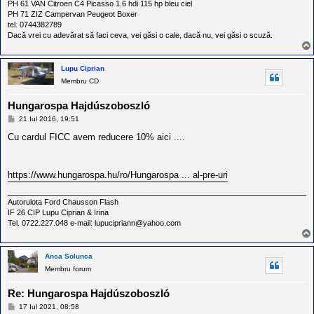
l
PH 61 VAN Citroen C4 Picasso 1.6 hdi 115 hp bleu ciel
o
PH 71 ZIZ Campervan Peugeot Boxer
t
tel. 0744382789
e
Dacă vrei cu adevărat să faci ceva, vei găsi o cale, dacă nu, vei găsi o scuză.
s
i
a
Lupu Ciprian
u
t
Membru CD
o
r
Hungarospa Hajdúszoboszló
u
M
l
21 Iul 2016, 19:51
e
o
s
Cu cardul FICC avem reducere 10% aici ....
t
a
e
j
d
i
https://www.hungarospa.hu/ro/Hungarospa ... al-pre-uri
n
R
o
Autorulota Ford Chausson Flash
m
IF 26 CIP Lupu Ciprian & Irina
a
Tel. 0722.227.048 e-mail: lupucipriann@yahoo.com
n
i
a
Anca Solunca
Membru forum
Re: Hungarospa Hajdúszoboszló
M
17 Iul 2021, 08:58