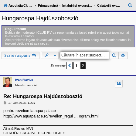
l
u
C
Asociatia ClubRV-RO
Prima pagină
Intalniri si excursii in cadrul comunitatii
Calatorii / excursii fara RV
b
ă
R
Hungarospa Hajdúszoboszló
V
u
-
c
t
Reguli forum
o
Echipa de moderatori CLUB RV va recomanda sa faceti referire in acest topic numai
a
m
la excursii / calatorii .
u
Alte probleme legate de asociatie sau diverse discutii intre colegi vor fi scrise numai in
r
n
topicuri dedicate pt asa ceva .
i
e
t
Căutare
Căuta
Scrie răspuns
a
t
e
1
2
Anterior
15 mesaje
a
p
o
Ivan Flavius
s
Membru asociat
e
s
o
Re: Hungarospa Hajdúszoboszló
r
i
M
17 Oct 2014, 11:37
e
l
s
pentru revelion la aqua palace ....
o
a
r
http://www.aquapalace.ro/revelion_regul ... ogram.html
j
d
e
r
Alina & Flavius IVAN
u
CITROËN, CREATIVE TECHNOLOGIE !!!