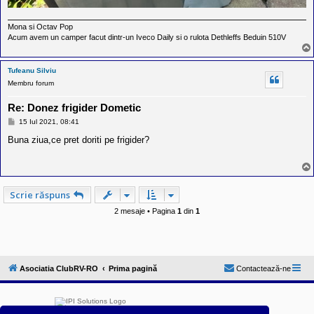
Mona si Octav Pop
Acum avem un camper facut dintr-un Iveco Daily si o rulota Dethleffs Beduin 510V
Tufeanu Silviu
Membru forum
Re: Donez frigider Dometic
M
15 Iul 2021, 08:41
e
s
Buna ziua,ce pret doriti pe frigider?
a
j
Scrie răspuns
2 mesaje • Pagina
1
din
1
Asociatia ClubRV-RO
Prima pagină
Contactează-ne