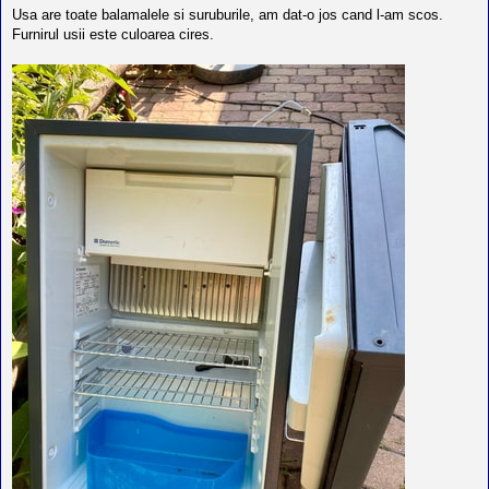
l
Usa are toate balamalele si suruburile, am dat-o jos cand l-am scos.
o
t
Furnirul usii este culoarea cires.
e
s
i
a
u
t
o
r
u
l
o
t
e
d
i
n
R
o
m
a
n
i
a