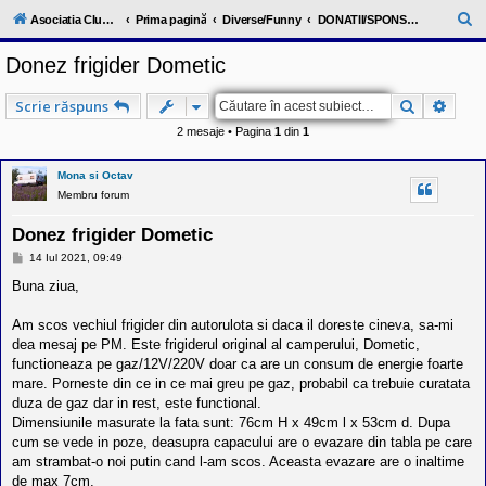
l
u
C
Asociatia ClubRV-RO
Prima pagină
Diverse/Funny
DONATII/SPONSORIZARI
b
ă
R
Donez frigider Dometic
V
u
-
c
t
Căutare
Căuta
Scrie răspuns
o
a
m
2 mesaje • Pagina
1
din
1
u
r
n
i
e
Mona si Octav
t
Membru forum
a
t
e
Donez frigider Dometic
a
M
14 Iul 2021, 09:49
p
e
o
s
Buna ziua,
s
a
e
j
s
Am scos vechiul frigider din autorulota si daca il doreste cineva, sa-mi
o
dea mesaj pe PM. Este frigiderul original al camperului, Dometic,
r
functioneaza pe gaz/12V/220V doar ca are un consum de energie foarte
i
l
mare. Porneste din ce in ce mai greu pe gaz, probabil ca trebuie curatata
o
duza de gaz dar in rest, este functional.
r
Dimensiunile masurate la fata sunt: 76cm H x 49cm l x 53cm d. Dupa
d
cum se vede in poze, deasupra capacului are o evazare din tabla pe care
e
r
am strambat-o noi putin cand l-am scos. Aceasta evazare are o inaltime
u
de max 7cm.