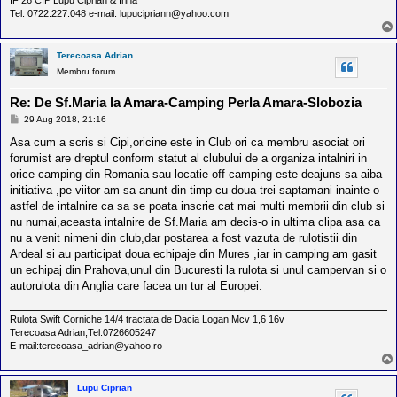
Tel. 0722.227.048 e-mail: lupucipriann@yahoo.com
Terecoasa Adrian
Membru forum
Re: De Sf.Maria la Amara-Camping Perla Amara-Slobozia
M
29 Aug 2018, 21:16
e
s
Asa cum a scris si Cipi,oricine este in Club ori ca membru asociat ori
a
forumist are dreptul conform statut al clubului de a organiza intalniri in
j
orice camping din Romania sau locatie off camping este deajuns sa aiba
initiativa ,pe viitor am sa anunt din timp cu doua-trei saptamani inainte o
astfel de intalnire ca sa se poata inscrie cat mai multi membrii din club si
nu numai,aceasta intalnire de Sf.Maria am decis-o in ultima clipa asa ca
nu a venit nimeni din club,dar postarea a fost vazuta de rulotistii din
Ardeal si au participat doua echipaje din Mures ,iar in camping am gasit
un echipaj din Prahova,unul din Bucuresti la rulota si unul campervan si o
autorulota din Anglia care facea un tur al Europei.
Rulota Swift Corniche 14/4 tractata de Dacia Logan Mcv 1,6 16v
Terecoasa Adrian,Tel:0726605247
E-mail:terecoasa_adrian@yahoo.ro
Lupu Ciprian