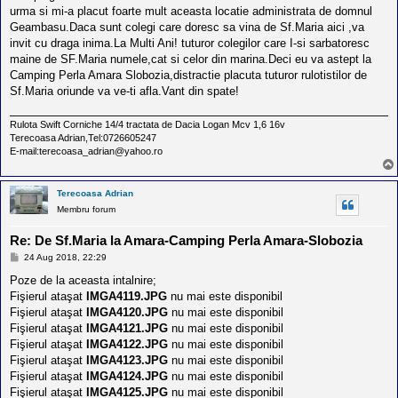
l
urma si mi-a placut foarte mult aceasta locatie administrata de domnul
o
Geambasu.Daca sunt colegi care doresc sa vina de Sf.Maria aici ,va
t
e
invit cu draga inima.La Multi Ani! tuturor colegilor care I-si sarbatoresc
s
maine de SF.Maria numele,cat si celor din marina.Deci eu va astept la
i
Camping Perla Amara Slobozia,distractie placuta tuturor rulotistilor de
a
u
Sf.Maria oriunde va ve-ti afla.Vant din spate!
t
o
Rulota Swift Corniche 14/4 tractata de Dacia Logan Mcv 1,6 16v
r
Terecoasa Adrian,Tel:0726605247
u
E-mail:terecoasa_adrian@yahoo.ro
l
o
t
e
Terecoasa Adrian
d
Membru forum
i
n
Re: De Sf.Maria la Amara-Camping Perla Amara-Slobozia
R
o
M
24 Aug 2018, 22:29
m
e
a
s
Poze de la aceasta intalnire;
n
a
Fişierul ataşat
IMGA4119.JPG
nu mai este disponibil
j
i
Fişierul ataşat
IMGA4120.JPG
nu mai este disponibil
a
Fişierul ataşat
IMGA4121.JPG
nu mai este disponibil
Fişierul ataşat
IMGA4122.JPG
nu mai este disponibil
Fişierul ataşat
IMGA4123.JPG
nu mai este disponibil
Fişierul ataşat
IMGA4124.JPG
nu mai este disponibil
Fişierul ataşat
IMGA4125.JPG
nu mai este disponibil