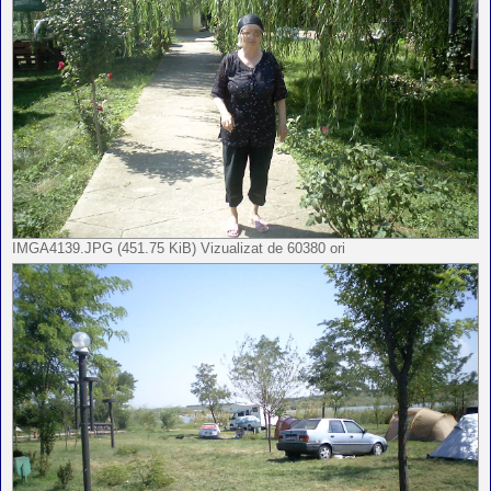
IMGA4139.JPG (451.75 KiB) Vizualizat de 60380 ori