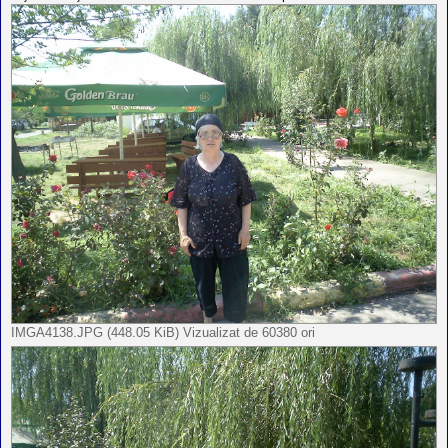
IMGA4138.JPG (448.05 KiB) Vizualizat de 60380 ori