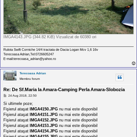
IMGA4143.JPG (344.82 KiB) Vizualizat de 60380 ori
Rulota Swift Corniche 14/4 tractata de Dacia Logan Mcv 1,6 16v
Terecoasa Adrian,Tel:0726605247
E-mail:terecoasa_adrian@yahoo.ro
Terecoasa Adrian
Membru forum
Re: De Sf.Maria la Amara-Camping Perla Amara-Slobozia
M
24 Aug 2018, 22:50
e
s
Si ultimele poze;
a
Fişierul ataşat
IMGA4150.JPG
nu mai este disponibil
j
Fişierul ataşat
IMGA4151.JPG
nu mai este disponibil
Fişierul ataşat
IMGA4152.JPG
nu mai este disponibil
Fişierul ataşat
IMGA4153.JPG
nu mai este disponibil
Fişierul ataşat
IMGA4154.JPG
nu mai este disponibil
Fişierul ataşat
IMGA4155.JPG
nu mai este disponibil