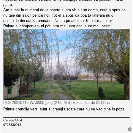
parte.
Am sunat la numarul de la poarta si am vb cu un domn, care a spus ca
nu taie din salcii pentru noi. Tot el a spus ca poarta laterala nu o
deschide din cauza primariei. Nu ca pe acolo ar fi fost mai usor.
Rulote si campervan-uri pot intra mai usor caci sunt mai joase.
IMG-20210416-WA0008.jpeg (2.68 MiB) Vizualizat de 59111 ori
Printre crengile verzi sunt si crengi uscate care nu se vad bine in poza.
Carado A464
0723830014