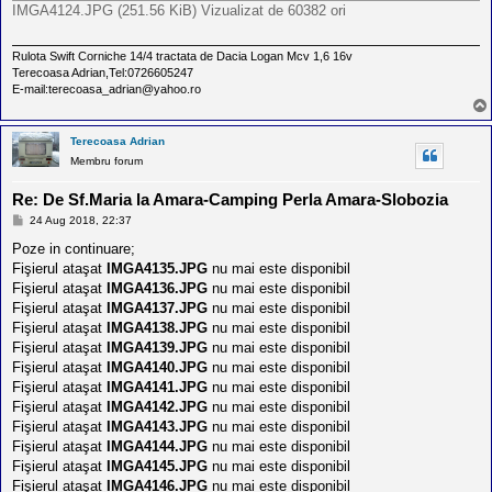
IMGA4124.JPG (251.56 KiB) Vizualizat de 60382 ori
Rulota Swift Corniche 14/4 tractata de Dacia Logan Mcv 1,6 16v
Terecoasa Adrian,Tel:0726605247
E-mail:terecoasa_adrian@yahoo.ro
Terecoasa Adrian
Membru forum
Re: De Sf.Maria la Amara-Camping Perla Amara-Slobozia
M
24 Aug 2018, 22:37
e
s
Poze in continuare;
a
Fişierul ataşat
IMGA4135.JPG
nu mai este disponibil
j
Fişierul ataşat
IMGA4136.JPG
nu mai este disponibil
Fişierul ataşat
IMGA4137.JPG
nu mai este disponibil
Fişierul ataşat
IMGA4138.JPG
nu mai este disponibil
Fişierul ataşat
IMGA4139.JPG
nu mai este disponibil
Fişierul ataşat
IMGA4140.JPG
nu mai este disponibil
Fişierul ataşat
IMGA4141.JPG
nu mai este disponibil
Fişierul ataşat
IMGA4142.JPG
nu mai este disponibil
Fişierul ataşat
IMGA4143.JPG
nu mai este disponibil
Fişierul ataşat
IMGA4144.JPG
nu mai este disponibil
Fişierul ataşat
IMGA4145.JPG
nu mai este disponibil
Fişierul ataşat
IMGA4146.JPG
nu mai este disponibil