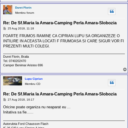
Duret Florin
Membru forum
Re: De Sf.Maria la Amara-Camping Perla Amara-Slobozia
M
25 Aug 2018, 11:18
e
s
FOARTE FRUMOS RAMINE CA CIPRIAN LUPU SA ORGANIZEZE O
a
INTILIRE IN ACEASTA LOCATI F FRUMOASA SI CARE SIGUR VOR FI
j
PREZENTI MULTI COLEGI.
Duret Florin, Braila
Tel. 0740202470
Camper Benimar Aristeo 696
Lupu Ciprian
Membru CD
Re: De Sf.Maria la Amara-Camping Perla Amara-Slobozia
M
27 Aug 2018, 16:17
e
s
Oricine poate organiza nu neaparat eu ...
a
Initativa sa fie......
j
Autorulota Ford Chausson Flash
IF 26 CIP Lupu Ciprian & Irina