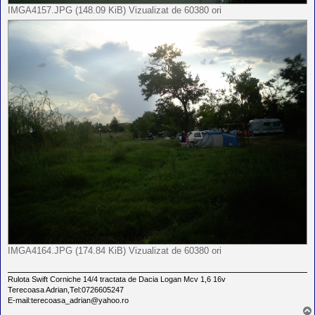
IMGA4157.JPG (148.09 KiB) Vizualizat de 60380 ori
IMGA4164.JPG (174.84 KiB) Vizualizat de 60380 ori
Rulota Swift Corniche 14/4 tractata de Dacia Logan Mcv 1,6 16v
Terecoasa Adrian,Tel:0726605247
E-mail:terecoasa_adrian@yahoo.ro