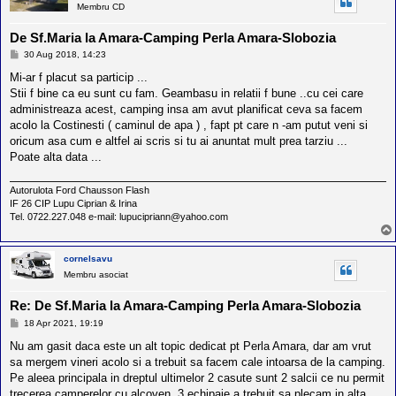
Membru CD
De Sf.Maria la Amara-Camping Perla Amara-Slobozia
M
30 Aug 2018, 14:23
e
s
Mi-ar f placut sa particip ...
a
Stii f bine ca eu sunt cu fam. Geambasu in relatii f bune ..cu cei care
j
administreaza acest, camping insa am avut planificat ceva sa facem
acolo la Costinesti ( caminul de apa ) , fapt pt care n -am putut veni si
oricum asa cum e altfel ai scris si tu ai anuntat mult prea tarziu ...
Poate alta data ...
Autorulota Ford Chausson Flash
IF 26 CIP Lupu Ciprian & Irina
Tel. 0722.227.048 e-mail: lupucipriann@yahoo.com
cornelsavu
Membru asociat
Re: De Sf.Maria la Amara-Camping Perla Amara-Slobozia
M
18 Apr 2021, 19:19
e
s
Nu am gasit daca este un alt topic dedicat pt Perla Amara, dar am vrut
a
sa mergem vineri acolo si a trebuit sa facem cale intoarsa de la camping.
j
Pe aleea principala in dreptul ultimelor 2 casute sunt 2 salcii ce nu permit
trecerea camperelor cu alcoven. 3 echipaje a trebuit sa plecam in alta