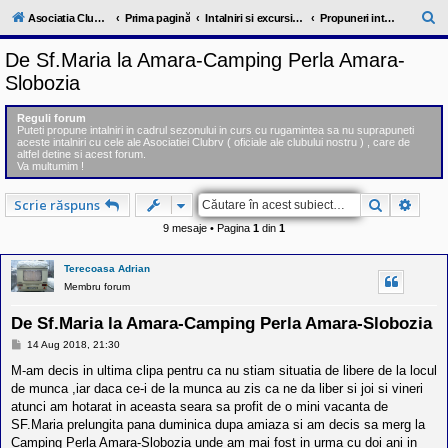
l
u
C
Asociatia ClubRV-RO
Prima pagină
Intalniri si excursii in cadrul comunitatii
Propuneri intalniri 2018
b
ă
R
De Sf.Maria la Amara-Camping Perla Amara-
V
u
-
Slobozia
c
t
o
a
m
Reguli forum
u
Puteti propune intalniri in cadrul sezonului in curs cu rugamintea sa nu suprapuneti
r
aceste intalniri cu cele ale Asociatiei Clubrv ( oficiale ale clubului nostru ) , care de
n
altfel detine si acest forum.
i
e
Va multumim !
t
a
t
Căutare
Căuta
Scrie răspuns
e
a
9 mesaje • Pagina
1
din
1
p
o
s
Terecoasa Adrian
e
Membru forum
s
o
De Sf.Maria la Amara-Camping Perla Amara-Slobozia
r
i
M
14 Aug 2018, 21:30
l
e
o
s
M-am decis in ultima clipa pentru ca nu stiam situatia de libere de la locul
r
a
de munca ,iar daca ce-i de la munca au zis ca ne da liber si joi si vineri
j
d
atunci am hotarat in aceasta seara sa profit de o mini vacanta de
e
r
SF.Maria prelungita pana duminica dupa amiaza si am decis sa merg la
u
Camping Perla Amara-Slobozia unde am mai fost in urma cu doi ani in