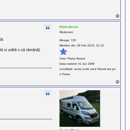
S
u
s
Florin Herciu
Moderator
tă.
Mesaje:
720
Membru din:
26 Feb 2013, 21:12
ată si urâtă o să rămână).
13
Oras:
Piatra Neamt
Data nasterii:
01 Ian 1969
Localitate:
acolo unde orice Neamt sta pe-
o Piatra
S
u
s