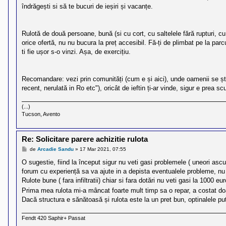
îndrăgești si să te bucuri de ieșiri și vacanțe.
Rulotă de două persoane, bună (si cu cort, cu saltelele fără rupturi, cu 
orice ofertă, nu nu bucura la preț accesibil. Fă-ți de plimbat pe la parc
ti fie ușor s-o vinzi. Așa, de exercițiu.
Recomandare: vezi prin comunități (cum e și aici), unde oamenii se știu,
recent, nerulată in Ro etc"), oricât de ieftin ți-ar vinde, sigur e prea s
(...)
Tucson, Avento
Re: Solicitare parere achizitie rulota
M
de
Arcadie Sandu
»
17 Mar 2021, 07:55
e
s
O sugestie, fiind la început sigur nu veti gasi problemele ( uneori ascun
a
forum cu experiență sa va ajute in a depista eventualele probleme, nu c
j
Rulote bune ( fara infiltratii) chiar si fara dotări nu veti gasi la 1000 eur
Prima mea rulota mi-a mâncat foarte mult timp sa o repar, a costat d
Dacă structura e sănătoasă și rulota este la un pret bun, optinalele puteț
Fendt 420 Saphir+ Passat