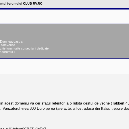
ntul forumului CLUB RV.RO
ea Dumneavoastra.
 binevenite.
zitie forumurile cu sectiuni dedicate.
a forumului.
re
ăutare avansată
m in acest domeniu va cer sfatul referitor la o rulota destul de veche (Tabbert 4
. Vanzatorul vrea 800 Euro pe ea (are acte, a fost adusa din Italia, trebuie doa