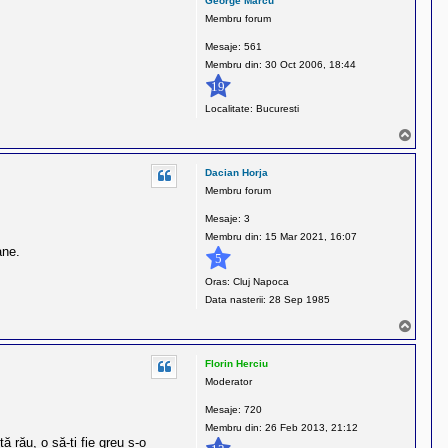
George Marcu
Membru forum
Mesaje:
561
Membru din:
30 Oct 2006, 18:44
19
Localitate:
Bucuresti
S
u
s
Dacian Horja
Membru forum
Mesaje:
3
Membru din:
15 Mar 2021, 16:07
ane.
5
Oras:
Cluj Napoca
Data nasterii:
28 Sep 1985
S
u
s
Florin Herciu
Moderator
Mesaje:
720
Membru din:
26 Feb 2013, 21:12
ă rău, o să-ți fie greu s-o