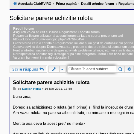
l
Asociatia ClubRV-RO
Prima pagină
Detalii tehnice forum
Regulame
u
b
R
Solicitare parere achizitie rulota
V
-
c
Reguli forum
o
Asigurati-va ca ati citit si insusit Regulamentul acestui forum.
m
Rugam ca fiecare utilizator al acestui forum sa faca o scurta prezentare aici:
u
http://clubrv.ro/forum/viewtopic.php?f=97&t=3454
n
Prezentarea este o cerinta a Regulamentului, dar si un gest de curtoazie din part
i
Cateva cuvinte despre Dumneavoastra , precum si despre rulota si autoturism sunt
Pentru intrebari sau lamuriri despre activitati, probleme tehnice, etc. va stau la dispo
t
Nerespectarea acestor reguli atrage dupa sine stergerea userului din baza de date 
a
Va uram bun venit in randul rulotistilor !
t
e
a
Căuta
C
Scrie răspuns
p
o
s
Solicitare parere achizitie rulota
e
s
M
de
Dacian Horja
»
16 Mar 2021, 13:55
e
o
s
Buna ziua,
r
a
i
j
l
Doresc sa achizitionez o rulota (ar fi prima) si fiind la inceput de dru
o
Am vazut rulota, nu pare sa aibe infiltratii, nu miroase a mucegai in ea
r
d
e
Mertita asa ceva la acest pret/ nu merita?
r
u