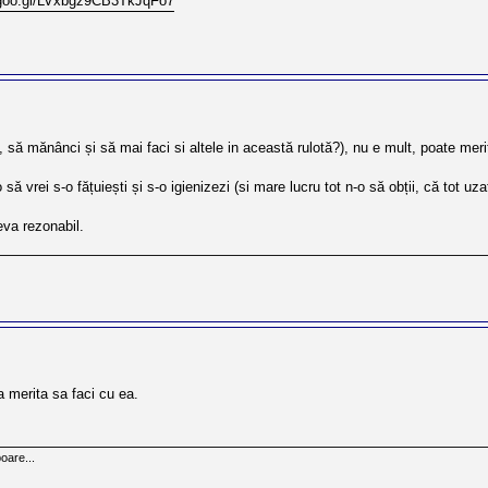
p.goo.gl/LVxbgz9CB3TkJqFo7
, să mănânci și să mai faci si altele in această rulotă?), nu e mult, poate meri
ă vrei s-o fățuiești și s-o igienizezi (si mare lucru tot n-o să obții, că tot uz
eva rezonabil.
a merita sa faci cu ea.
oare...