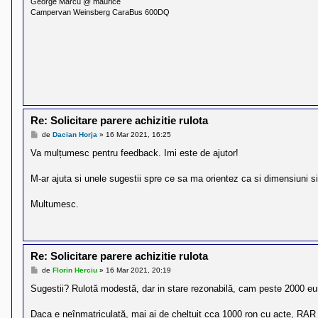
George Marcu @ maurice
Campervan Weinsberg CaraBus 600DQ
Re: Solicitare parere achizitie rulota
M
de
Dacian Horja
»
16 Mar 2021, 16:25
e
s
Va mulțumesc pentru feedback. Imi este de ajutor!
a
j
M-ar ajuta si unele sugestii spre ce sa ma orientez ca si dimensiuni si
Multumesc.
Re: Solicitare parere achizitie rulota
M
de
Florin Herciu
»
16 Mar 2021, 20:19
e
s
Sugestii? Rulotă modestă, dar in stare rezonabilă, cam peste 2000 eur
a
j
Daca e neînmatriculată, mai ai de cheltuit cca 1000 ron cu acte, RAR etc