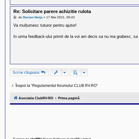
Re: Solicitare parere achizitie rulota
M
de
Dacian Horja
»
17 Mar 2021, 09:43
e
s
Va mulțumesc tuturor pentru ajutor!
a
j
In urma feedback-ului primit de la voi am decis sa nu ma grabesc, sa
Scrie răspuns
Înapoi la “Regulamentul forumului CLUB RV.RO”
Asociatia ClubRV-RO
Prima pagină
Furnizat de
phpBB
® Forum Software © phpBB Limited