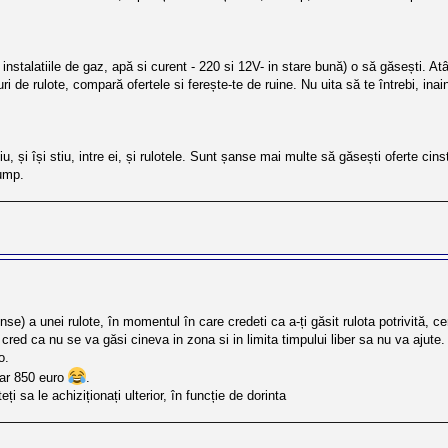
instalatiile de gaz, apă si curent - 220 si 12V- in stare bună) o să găsești. Atât
uri de rulote, compară ofertele si ferește-te de ruine. Nu uita să te întrebi, in
 și își stiu, intre ei, și rulotele. Sunt șanse mai multe să găsești oferte cin
cump.
se) a unei rulote, în momentul în care credeti ca a-ți găsit rulota potrivită, ce
red ca nu se va găsi cineva in zona si in limita timpului liber sa nu va ajute.
o.
oar 850 euro
.
i sa le achiziționați ulterior, în funcție de dorinta