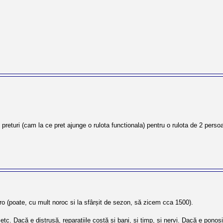
 preturi (cam la ce pret ajunge o rulota functionala) pentru o rulota de 2 perso
o (poate, cu mult noroc si la sfârșit de sezon, să zicem cca 1500).
. Dacă e distrusă, reparațiile costă și bani, si timp, si nervi. Dacă e ponosit