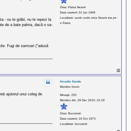
13
Oras:
Piatra Neamt
Data nasterii:
01 Ian 1969
Localitate:
acolo unde orice Neamt sta pe-
a - nu te grăbi, nu te repezi la
o Piatra
ainte de a bate palma, dacă o sa-
stite. Fugi de samsari ("adusă
S
u
s
Arcadie Sandu
Membru forum
reți ajutorul unui coleg de
Mesaje:
252
Membru din:
29 Dec 2010, 22:18
15
Oras:
Bucuresti
Data nasterii:
16 Oct 1973
Localitate:
bucuresti