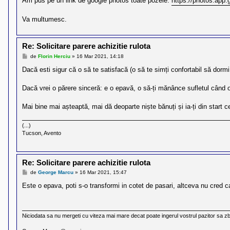
Am pus pe un link de google photos toate pozele:
https://photos.ap
l
o
t
Va multumesc.
e
s
i
a
Re: Solicitare parere achizitie rulota
u
M
de
Florin Herciu
»
16 Mar 2021, 14:18
t
e
o
s
Dacă esti sigur că o să te satisfacă (o să te simți confortabil să dormi
r
a
u
j
Dacă vrei o părere sinceră: e o epavă, o să-ți mănânce sufletul când o s
l
o
t
Mai bine mai așteaptă, mai dă deoparte niște bănuți și ia-ți din start c
e
d
i
(...)
n
Tucson, Avento
R
o
m
a
Re: Solicitare parere achizitie rulota
n
M
de
George Marcu
»
16 Mar 2021, 15:47
i
e
a
s
Este o epava, poti s-o transformi in cotet de pasari, altceva nu cred c
a
j
Niciodata sa nu mergeti cu viteza mai mare decat poate ingerul vostrul pazitor sa zb