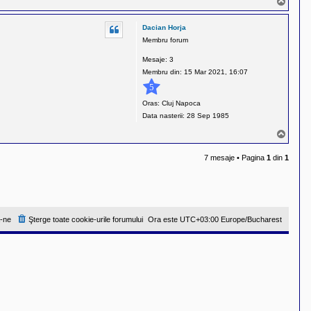
S
u
s
Dacian Horja
Membru forum
Mesaje:
3
Membru din:
15 Mar 2021, 16:07
5
Oras:
Cluj Napoca
Data nasterii:
28 Sep 1985
S
u
s
7 mesaje • Pagina
1
din
1
-ne
Şterge toate cookie-urile forumului
Ora este UTC+03:00 Europe/Bucharest