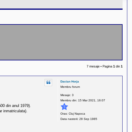
7 mesaje • Pagina
1
din
1
Dacian Horja
Membru forum
Mesaje:
3
Membru din:
15 Mar 2021, 16:07
500 din anul 1979).
5
r inmatriculata).
Oras:
Cluj Napoca
Data nasterii:
28 Sep 1985