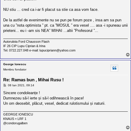
NU stiu ... cred ca i-ar fi placut sa stie ca asa vom face.
De la astfel de evenimente nu se pun pe forum poze , insa am sa pun
una cu ”nota optimista ” pt. ca ”MOSUL ” era vesel .... asa -i spuneau unii
prieteni... eu i -am sis NEA” MIHAI ...altii ”Profesorul ”...
Autorulota Ford Chausson Flash
IF 26 CIP Lupu Ciprian & Irina
Tel. 0722.227.048 e-mail: lupucipriann@yahoo.com
George Ionescu
Membru fondator
Re: Ramas bun , Mihai Rusu !
M
08 Ian 2021, 09:14
e
s
Sincere condoleanțe !
a
Dumnezeu să-l ierte și să-l odihnească în pace!
j
Un om deosebit, plăcut, vesel, dedicat rulotismului și naturii.
GEORGE IONESCU
KNAUS + LRF 1
@condorugalben