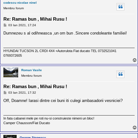
l
codescu nicolae ninel
o
Membru forum
t
e
s
Re: Ramas bun , Mihai Rusu !
i
M
03 Ian 2021, 17:24
a
e
u
s
Dumnezeu s al odihneasca ,un om bun .Sincere condoleante familiei!
t
a
o
j
r
u
HYUNDAI TUCSON 2L CRDI 4X4 +Autorulota Fiat ducato TEL 0732521041
l
0769372605
o
t
e
d
Roman Vasile
i
Membru forum
n
R
Re: Ramas bun , Mihai Rusu !
o
m
M
03 Ian 2021, 17:32
a
e
s
n
Off, Doamne! Iarasi dintre cei buni iti culegi ambasadorii vesniciei?
a
i
j
a
In fata cabanei mele pe roti nu-si construieste nimeni un bloc!
Camper Chausson/Fiat Ducato
George Stanescu