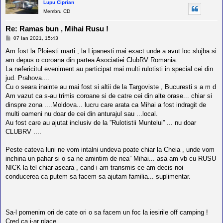
Lupu Ciprian
Membru CD
Re: Ramas bun , Mihai Rusu !
M
07 Ian 2021, 15:43
e
s
Am fost la Ploiesti marti , la Lipanesti mai exact unde a avut loc slujba si
a
am depus o coroana din partea Asociatiei ClubRV Romania.
j
La nefericitul eveniment au participat mai multi rulotisti in special cei din
jud. Prahova....
Cu o seara inainte au mai fost si altii de la Targoviste , Bucuresti s a m d
Am vazut ca s-au trimis coroane si de catre cei din alte orase... chiar si
dinspre zona ....Moldova... lucru care arata ca Mihai a fost indragit de
multi oameni nu doar de cei din anturajul sau ...local.
Au fost care au ajutat inclusiv de la ”Rulotistii Muntelui” ... nu doar
CLUBRV ....
Peste cateva luni ne vom intalni undeva poate chiar la Cheia , unde vom
inchina un pahar si o sa ne amintim de nea” Mihai... asa am vb cu RUSU
NICK la tel chiar aseara , cand i-am transmis ce am decis noi
conducerea ca putem sa facem sa ajutam familia... suplimentar.
Sa-l pomenim ori de cate ori o sa facem un foc la iesirile off camping !
Cred ca i-ar place...