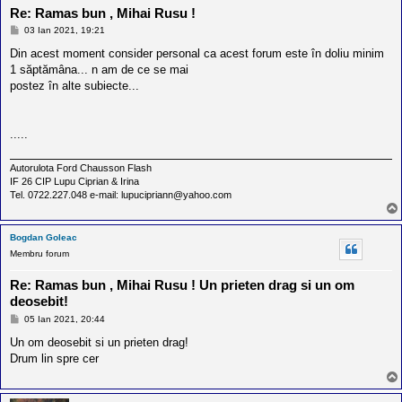
Re: Ramas bun , Mihai Rusu !
M
03 Ian 2021, 19:21
e
s
Din acest moment consider personal ca acest forum este în doliu minim
a
1 săptămâna... n am de ce se mai
j
postez în alte subiecte...
.....
Autorulota Ford Chausson Flash
IF 26 CIP Lupu Ciprian & Irina
Tel. 0722.227.048 e-mail: lupucipriann@yahoo.com
Bogdan Goleac
Membru forum
Re: Ramas bun , Mihai Rusu ! Un prieten drag si un om
deosebit!
M
05 Ian 2021, 20:44
e
s
Un om deosebit si un prieten drag!
a
Drum lin spre cer
j