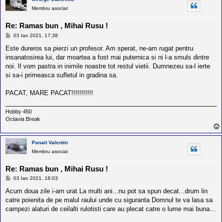
Membru asociat
Re: Ramas bun , Mihai Rusu !
M
03 Ian 2021, 17:38
e
s
Este dureros sa pierzi un profesor. Am sperat, ne-am rugat pentru
a
insanatosirea lui, dar moartea a fost mai puternica si ni l-a smuls dintre
j
noi. Il vom pastra in inimile noastre tot restul vietii. Dumnezeu sa-l ierte
si sa-i primeasca sufletul in gradina sa.
PACAT, MARE PACAT!!!!!!!!!!!
Hobby 450
Octavia Break
Panait Valentin
Membru asociat
Re: Ramas bun , Mihai Rusu !
M
03 Ian 2021, 18:03
e
s
Acum doua zile i-am urat La multi ani...nu pot sa spun decat...drum lin
a
catre poienita de pe malul raului unde cu siguranta Domnul te va lasa sa
j
campezi alaturi de ceilalti rulotisti care au plecat catre o lume mai buna...