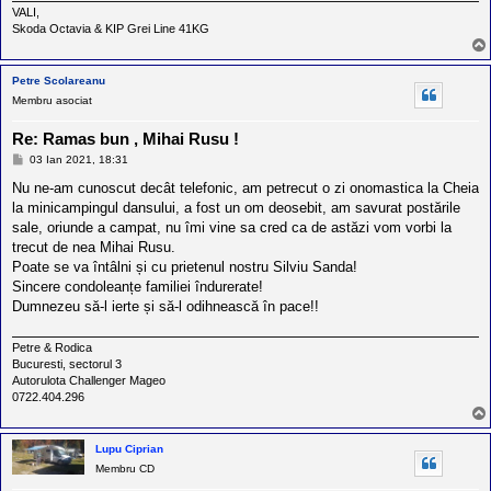
VALI,
Skoda Octavia & KIP Grei Line 41KG
Petre Scolareanu
Membru asociat
Re: Ramas bun , Mihai Rusu !
M
03 Ian 2021, 18:31
e
s
Nu ne-am cunoscut decât telefonic, am petrecut o zi onomastica la Cheia
a
la minicampingul dansului, a fost un om deosebit, am savurat postările
j
sale, oriunde a campat, nu îmi vine sa cred ca de astăzi vom vorbi la
trecut de nea Mihai Rusu.
Poate se va întâlni și cu prietenul nostru Silviu Sanda!
Sincere condoleanțe familiei îndurerate!
Dumnezeu să-l ierte și să-l odihnească în pace!!
Petre & Rodica
Bucuresti, sectorul 3
Autorulota Challenger Mageo
0722.404.296
Lupu Ciprian
Membru CD