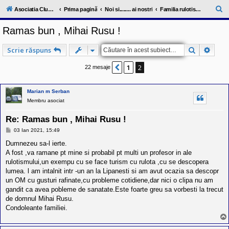
l
u
C
Asociatia ClubRV-RO
Prima pagină
Noi si........ ai nostri
Familia rulotistului
b
ă
R
Ramas bun , Mihai Rusu !
V
u
-
c
t
Căutare
Căuta
Scrie răspuns
o
a
m
u
1
2
Anterior
22 mesaje
r
n
i
e
t
Marian m Serban
a
Membru asociat
t
e
a
Re: Ramas bun , Mihai Rusu !
p
o
M
03 Ian 2021, 15:49
e
s
s
Dumnezeu sa-l ierte.
e
a
s
A fost ,va ramane pt mine si probabil pt multi un profesor in ale
j
o
rulotismului,un exempu cu se face turism cu rulota ,cu se descopera
r
lumea. l am intalnit intr -un an la Lipanesti si am avut ocazia sa descopr
i
un OM cu gusturi rafinate,cu probleme cotidiene,dar nici o clipa nu am
l
o
gandit ca avea pobleme de sanatate.Este foarte greu sa vorbesti la trecut
r
de domnul Mihai Rusu.
d
Condoleante familiei.
e
r
u