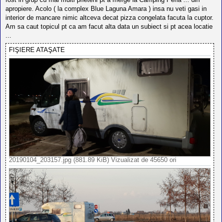
apropiere. Acolo ( la complex Blue Laguna Amara ) insa nu veti gasi in
interior de mancare nimic altceva decat pizza congelata facuta la cuptor.
Am sa caut topicul pt ca am facut alta data un subiect si pt acea locatie
...
FIŞIERE ATAŞATE
20190104_203157.jpg (881.89 KiB) Vizualizat de 45650 ori