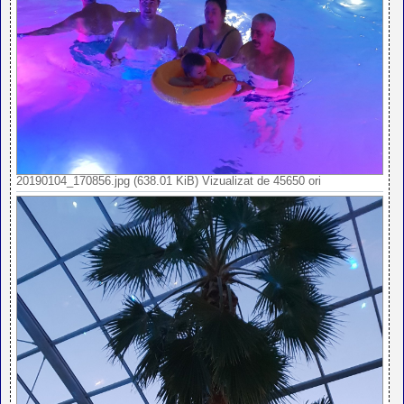
20190104_170856.jpg (638.01 KiB) Vizualizat de 45650 ori