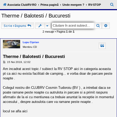
l
u
C
Asociatia ClubRV-RO
Prima pagină
Unde mergem ?
RV-STOP
b
ă
R
Therme / Balotesti / Bucuresti
V
u
-
c
t
Căutare
Căuta
Scrie răspuns
o
a
m
2 mesaje • Pagina
1
din
1
u
r
n
i
e
Lupu Ciprian
t
Membru CD
a
t
e
Therme / Balotesti / Bucuresti
a
M
15 Noi 2019, 12:02
p
e
o
s
Am incadrat acest topic / subiect la RV STOP aici in categoria aceasta
s
a
pt ca aici nu exista facilitati de camping... e vorba doar de parcare peste
e
j
s
noapte .
o
r
Colegul nostru din CLUBRV Cosmin Tudoroiu (BV ) , a intrebat daca se
i
l
poate ramane peste noapte cu autrulota in parcare si a primit raspuns
o
afirmativ de la ei cu mentiunea ca trebuie anuntat la receptie in momentul
r
accesului , despre autoulota care va ramane peste noapte .
d
e
r
locul se afla aici
u