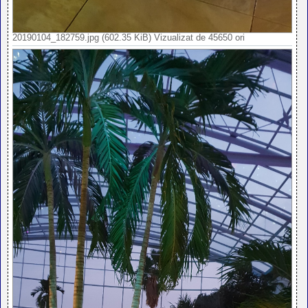
20190104_182759.jpg (602.35 KiB) Vizualizat de 45650 ori