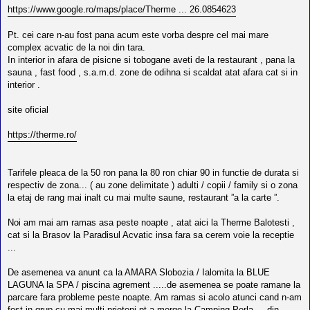
l
https://www.google.ro/maps/place/Therme ... 26.0854623
o
t
e
Pt. cei care n-au fost pana acum este vorba despre cel mai mare
s
complex acvatic de la noi din tara.
i
In interior in afara de pisicne si tobogane aveti de la restaurant , pana la
a
u
sauna , fast food , s.a.m.d. zone de odihna si scaldat atat afara cat si in
t
interior .
o
r
u
site oficial
l
o
https://therme.ro/
t
e
d
i
Tarifele pleaca de la 50 ron pana la 80 ron chiar 90 in functie de durata si
n
respectiv de zona... ( au zone delimitate ) adulti / copii / family si o zona
R
o
la etaj de rang mai inalt cu mai multe saune, restaurant ”a la carte ”.
m
a
Noi am mai am ramas asa peste noapte , atat aici la Therme Balotesti ,
n
i
cat si la Brasov la Paradisul Acvatic insa fara sa cerem voie la receptie
a
...
De asemenea va anunt ca la AMARA Slobozia / Ialomita la BLUE
LAGUNA la SPA / piscina agrement .....de asemenea se poate ramane la
parcare fara probleme peste noapte. Am ramas si acolo atunci cand n-am
fost in grup cu mai multi prieteni pt a merge la Camping Perla ... din