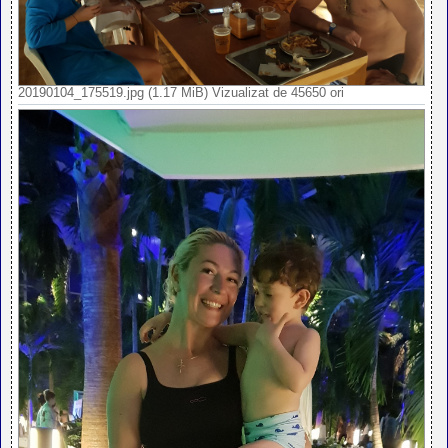
20190104_175519.jpg (1.17 MiB) Vizualizat de 45650 ori