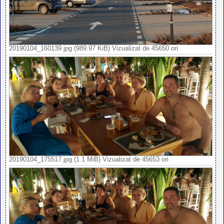
20190104_160139.jpg (989.97 KiB) Vizualizat de 45650 ori
20190104_175517.jpg (1.1 MiB) Vizualizat de 45653 ori