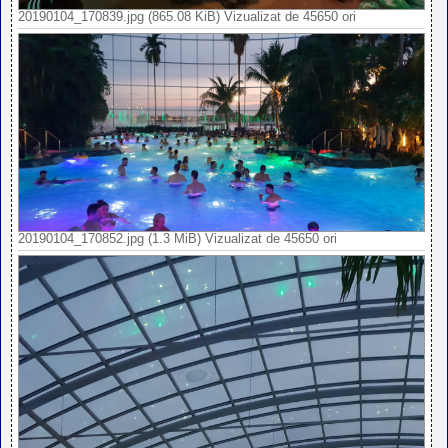
20190104_170839.jpg (865.08 KiB) Vizualizat de 45650 ori
20190104_170852.jpg (1.3 MiB) Vizualizat de 45650 ori