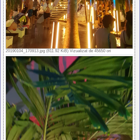
20190104_170913.jpg (811.92 KiB) Vizualizat de 45650 ori