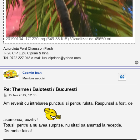
20190104_171220.jpg (649.38 KiB) Vizualizat de 45650 ori
Autorulota Ford Chausson Flash
IF 26 CIP Lupu Ciprian & Irina
Tel. 0722.227.048 e-mail: lupucipriann@yahoo.com
Cosmin Ioan
Membru asociat
Re: Therme / Balotesti / Bucuresti
M
15 Noi 2019, 12:30
e
s
Am revenit cu intrebarea punctual si pentru rulota. Raspunsul a fost, de
a
j
asemenea, pozitiv!
Totusi, pentru a nu avea surprize, nu uitati sa anuntati la receptie.
Distractie faina!