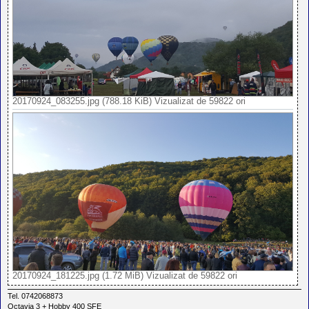
20170924_083255.jpg (788.18 KiB) Vizualizat de 59822 ori
20170924_181225.jpg (1.72 MiB) Vizualizat de 59822 ori
Tel. 0742068873
Octavia 3 + Hobby 400 SFE