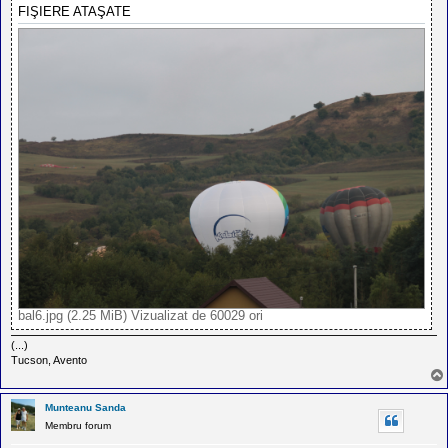
FIŞIERE ATAŞATE
bal6.jpg (2.25 MiB) Vizualizat de 60029 ori
(...)
Tucson, Avento
Munteanu Sanda
Membru forum