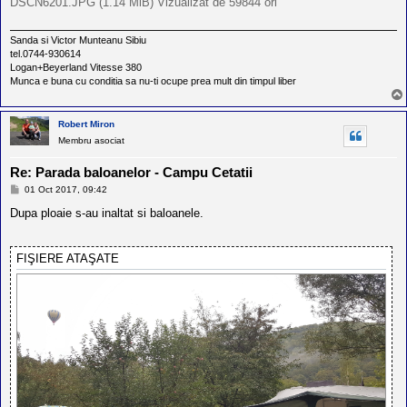
DSCN6201.JPG (1.14 MiB) Vizualizat de 59844 ori
Sanda si Victor Munteanu Sibiu
tel.0744-930614
Logan+Beyerland Vitesse 380
Munca e buna cu conditia sa nu-ti ocupe prea mult din timpul liber
Robert Miron
Membru asociat
Re: Parada baloanelor - Campu Cetatii
M
01 Oct 2017, 09:42
e
s
Dupa ploaie s-au inaltat si baloanele.
a
j
FIŞIERE ATAŞATE