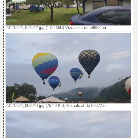
20170924_074342.jpg (1.99 MiB) Vizualizat de 59822 ori
20170924_082944.jpg (757.9 KiB) Vizualizat de 59822 ori