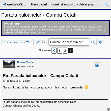
l
u
C
Asociatia ClubRV-RO
Prima pagină
Intalniri si excursii in cadrul comunitatii
Arhiva propuneri intalniri 2016
b
ă
R
Parada baloanelor - Campu Cetatii
V
u
-
c
t
Reguli forum
o
In acest topic puteti propune intalniri in cadrul sezonului 2016 cu rugamintea sa nu
a
m
suprapuneti aceste intalniri cu cele ale Asociatiei Clubrv ( oficiale ale clubului nostru ) ,
u
care de altfel detine si acest forum.
r
n
i
e
Căutare
Căuta
Scrie răspuns
t
a
t
1
2
3
Anterior
29 mesaje
e
a
p
Roman Vasile
o
s
Membru forum
e
s
Re: Parada baloanelor - Campu Cetatii
o
r
M
11 Sep 2017, 23:19
i
e
s
Nu am lipsit de la nicio parada, vom fi si acum prezenti!
l
a
o
j
r
d
e
In fata cabanei mele pe roti nu-si construieste nimeni un bloc!
r
Camper Chausson/Fiat Ducato
u