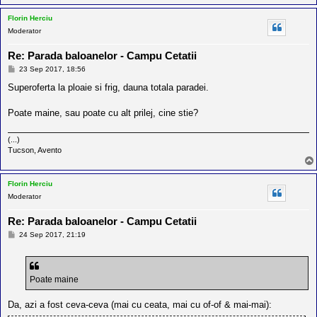
l
o
Florin Herciu
t
Moderator
e
s
i
Re: Parada baloanelor - Campu Cetatii
a
M
23 Sep 2017, 18:56
u
e
t
s
Superoferta la ploaie si frig, dauna totala paradei.
o
a
r
j
u
Poate maine, sau poate cu alt prilej, cine stie?
l
o
(...)
t
Tucson, Avento
e
d
i
n
Florin Herciu
R
Moderator
o
m
Re: Parada baloanelor - Campu Cetatii
a
n
M
24 Sep 2017, 21:19
i
e
a
s
a
j
Poate maine
Da, azi a fost ceva-ceva (mai cu ceata, mai cu of-of & mai-mai):