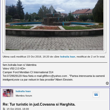
Ultima oară modificat 15 Oct 2016, 16:20 de către
Isdraila Ioan
, modificat de 2 ori în total.
fam.Isdraila Ioan si Valentina
Volvo V50 2.0 HDi+
Camper Ford Meridian CI International 314
Tel.0729929120-Nea Nelu e-mail gl99vrc@yahoo.com . "Partea interesanta la oamenii
inteligenti,este ca par nebuni in fata prostilor"Albert Einstein.
Isdraila Ioan
Membru forum
Re: Tur turistic in jud.Covasna si Harghita.
M
15 Oct 2016, 16:00