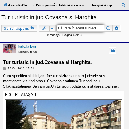
l
u
C
Asociatia ClubRV-RO
Prima pagină
Intalniri si excursii in cadrul comunitatii
Imagini si impresii de la intalniri 2016
b
ă
R
Tur turistic in jud.Covasna si Harghita.
V
u
-
c
t
Căutare
Căuta
Scrie răspuns
o
a
m
9 mesaje • Pagina
1
din
1
u
r
n
i
e
Isdraila Ioan
t
Membru forum
a
t
e
Tur turistic in jud.Covasna si Harghita.
a
M
15 Oct 2016, 15:54
p
e
o
s
Cum specifica si titlul,am facut o vizita scurta in judetele sus
s
a
mentionate,vizitind orasul Covasna,statiunea Tusnad,lacul
e
j
s
Sf.Ana,statiunea Balvanyos.Un tur scurt odata cu instalarea toamnei.
o
r
FIŞIERE ATAŞATE
i
l
o
r
d
e
r
u