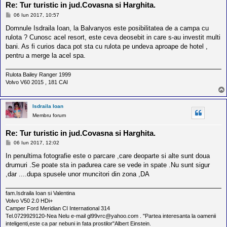
Re: Tur turistic in jud.Covasna si Harghita.
M
06 Iun 2017, 10:57
e
s
Domnule Isdraila Ioan, la Balvanyos este posibilitatea de a campa cu
a
rulota ? Cunosc acel resort, este ceva deosebit in care s-au investit multi
j
bani. As fi curios daca pot sta cu rulota pe undeva aproape de hotel ,
pentru a merge la acel spa.
Rulota Bailey Ranger 1999
Volvo V60 2015 , 181 CAI
Isdraila Ioan
Membru forum
Re: Tur turistic in jud.Covasna si Harghita.
M
06 Iun 2017, 12:02
e
s
In penultima fotografie este o parcare ,care deoparte si alte sunt doua
a
drumuri .Se poate sta in padurea care se vede in spate .Nu sunt sigur
j
,dar ....dupa spusele unor muncitori din zona ,DA
fam.Isdraila Ioan si Valentina
Volvo V50 2.0 HDi+
Camper Ford Meridian CI International 314
Tel.0729929120-Nea Nelu e-mail gl99vrc@yahoo.com . "Partea interesanta la oamenii
inteligenti,este ca par nebuni in fata prostilor"Albert Einstein.