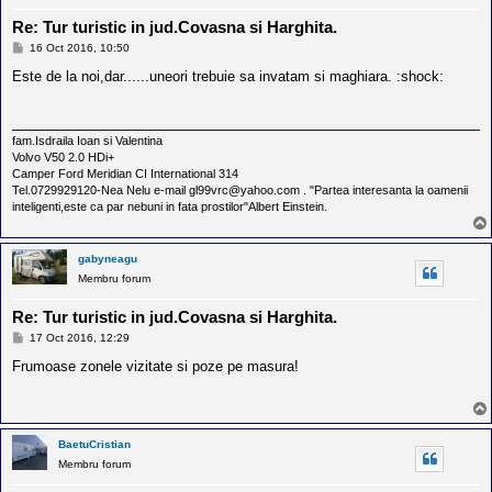
Re: Tur turistic in jud.Covasna si Harghita.
M
16 Oct 2016, 10:50
e
s
Este de la noi,dar......uneori trebuie sa invatam si maghiara. :shock:
a
j
fam.Isdraila Ioan si Valentina
Volvo V50 2.0 HDi+
Camper Ford Meridian CI International 314
Tel.0729929120-Nea Nelu e-mail gl99vrc@yahoo.com . "Partea interesanta la oamenii
inteligenti,este ca par nebuni in fata prostilor"Albert Einstein.
gabyneagu
Membru forum
Re: Tur turistic in jud.Covasna si Harghita.
M
17 Oct 2016, 12:29
e
s
Frumoase zonele vizitate si poze pe masura!
a
j
BaetuCristian
Membru forum