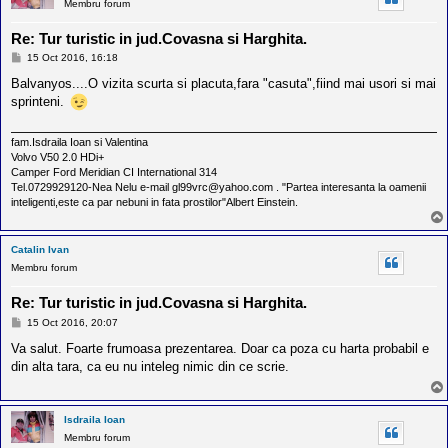
Membru forum
Re: Tur turistic in jud.Covasna si Harghita.
M
15 Oct 2016, 16:18
e
s
Balvanyos....O vizita scurta si placuta,fara "casuta",fiind mai usori si mai
a
sprinteni.
j
fam.Isdraila Ioan si Valentina
Volvo V50 2.0 HDi+
Camper Ford Meridian CI International 314
Tel.0729929120-Nea Nelu e-mail gl99vrc@yahoo.com . "Partea interesanta la oamenii
inteligenti,este ca par nebuni in fata prostilor"Albert Einstein.
Catalin Ivan
Membru forum
Re: Tur turistic in jud.Covasna si Harghita.
M
15 Oct 2016, 20:07
e
s
Va salut. Foarte frumoasa prezentarea. Doar ca poza cu harta probabil e
a
din alta tara, ca eu nu inteleg nimic din ce scrie.
j
Isdraila Ioan
Membru forum