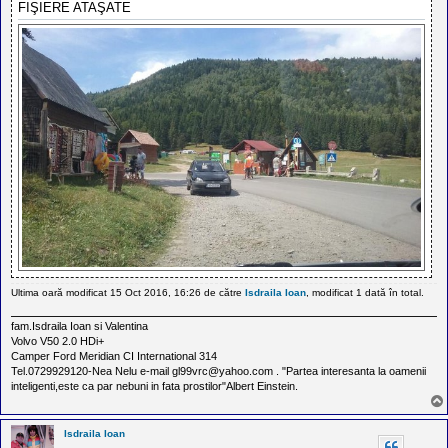
FIŞIERE ATAŞATE
Ultima oară modificat 15 Oct 2016, 16:26 de către
Isdraila Ioan
, modificat 1 dată în total.
fam.Isdraila Ioan si Valentina
Volvo V50 2.0 HDi+
Camper Ford Meridian CI International 314
Tel.0729929120-Nea Nelu e-mail gl99vrc@yahoo.com . "Partea interesanta la oamenii
inteligenti,este ca par nebuni in fata prostilor"Albert Einstein.
Isdraila Ioan