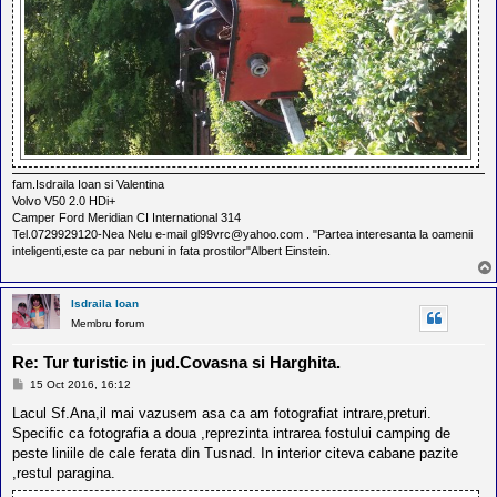
fam.Isdraila Ioan si Valentina
Volvo V50 2.0 HDi+
Camper Ford Meridian CI International 314
Tel.0729929120-Nea Nelu e-mail gl99vrc@yahoo.com . "Partea interesanta la oamenii
inteligenti,este ca par nebuni in fata prostilor"Albert Einstein.
Isdraila Ioan
Membru forum
Re: Tur turistic in jud.Covasna si Harghita.
M
15 Oct 2016, 16:12
e
s
Lacul Sf.Ana,il mai vazusem asa ca am fotografiat intrare,preturi.
a
Specific ca fotografia a doua ,reprezinta intrarea fostului camping de
j
peste liniile de cale ferata din Tusnad. In interior citeva cabane pazite
,restul paragina.