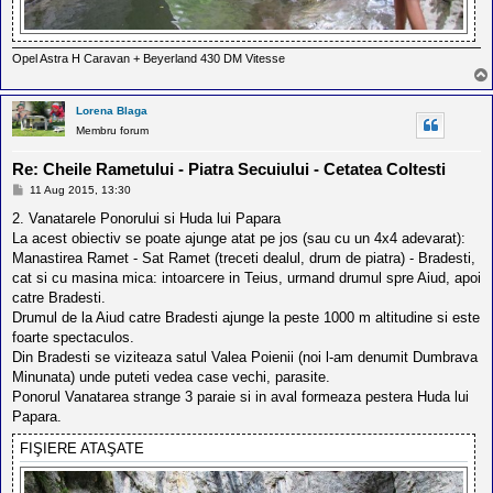
Opel Astra H Caravan + Beyerland 430 DM Vitesse
Lorena Blaga
Membru forum
Re: Cheile Rametului - Piatra Secuiului - Cetatea Coltesti
M
11 Aug 2015, 13:30
e
s
2. Vanatarele Ponorului si Huda lui Papara
a
La acest obiectiv se poate ajunge atat pe jos (sau cu un 4x4 adevarat):
j
Manastirea Ramet - Sat Ramet (treceti dealul, drum de piatra) - Bradesti,
cat si cu masina mica: intoarcere in Teius, urmand drumul spre Aiud, apoi
catre Bradesti.
Drumul de la Aiud catre Bradesti ajunge la peste 1000 m altitudine si este
foarte spectaculos.
Din Bradesti se viziteaza satul Valea Poienii (noi l-am denumit Dumbrava
Minunata) unde puteti vedea case vechi, parasite.
Ponorul Vanatarea strange 3 paraie si in aval formeaza pestera Huda lui
Papara.
FIŞIERE ATAŞATE