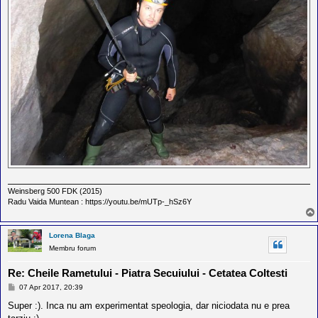
Weinsberg 500 FDK (2015)
Radu Vaida Muntean : https://youtu.be/mUTp-_hSz6Y
Lorena Blaga
Membru forum
Re: Cheile Rametului - Piatra Secuiului - Cetatea Coltesti
M
07 Apr 2017, 20:39
e
s
Super :). Inca nu am experimentat speologia, dar niciodata nu e prea
a