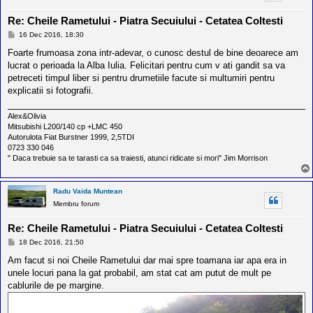
Re: Cheile Rametului - Piatra Secuiului - Cetatea Coltesti
M
16 Dec 2016, 18:30
e
s
Foarte frumoasa zona intr-adevar, o cunosc destul de bine deoarece am
a
lucrat o perioada la Alba Iulia. Felicitari pentru cum v ati gandit sa va
j
petreceti timpul liber si pentru drumetiile facute si multumiri pentru
explicatii si fotografii.
Alex&Olivia
Mitsubishi L200/140 cp +LMC 450
Autorulota Fiat Burstner 1999, 2,5TDI
0723 330 046
" Daca trebuie sa te tarasti ca sa traiesti, atunci ridicate si mori" Jim Morrison
Radu Vaida Muntean
Membru forum
Re: Cheile Rametului - Piatra Secuiului - Cetatea Coltesti
M
18 Dec 2016, 21:50
e
s
Am facut si noi Cheile Rametului dar mai spre toamana iar apa era in
a
unele locuri pana la gat probabil, am stat cat am putut de mult pe
j
cablurile de pe margine.