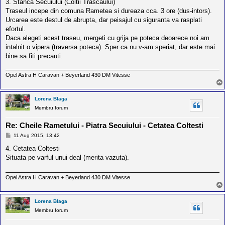
s
3. Stanca Secuiului (Coltii Trascaului)
a
Traseul incepe din comuna Rametea si dureaza cca. 3 ore (dus-intors).
j
Urcarea este destul de abrupta, dar peisajul cu siguranta va rasplati
efortul.
Daca alegeti acest traseu, mergeti cu grija pe poteca deoarece noi am
intalnit o vipera (traversa poteca). Sper ca nu v-am speriat, dar este mai
bine sa fiti precauti.
Opel Astra H Caravan + Beyerland 430 DM Vitesse
Lorena Blaga
Membru forum
Re: Cheile Rametului - Piatra Secuiului - Cetatea Coltesti
M
11 Aug 2015, 13:42
e
s
4. Cetatea Coltesti
a
Situata pe varful unui deal (merita vazuta).
j
Opel Astra H Caravan + Beyerland 430 DM Vitesse
Lorena Blaga
Membru forum