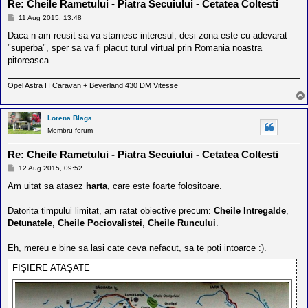
Re: Cheile Rametului - Piatra Secuiului - Cetatea Coltesti
M
11 Aug 2015, 13:48
e
s
Daca n-am reusit sa va starnesc interesul, desi zona este cu adevarat
a
"superba", sper sa va fi placut turul virtual prin Romania noastra
j
pitoreasca.
Opel Astra H Caravan + Beyerland 430 DM Vitesse
Lorena Blaga
Membru forum
Re: Cheile Rametului - Piatra Secuiului - Cetatea Coltesti
M
12 Aug 2015, 09:52
e
s
Am uitat sa atasez
harta
, care este foarte folositoare.
a
j
Datorita timpului limitat, am ratat obiective precum:
Cheile Intregalde
,
Detunatele
,
Cheile Pociovalistei
,
Cheile Runcului
.
Eh, mereu e bine sa lasi cate ceva nefacut, sa te poti intoarce :).
FIŞIERE ATAŞATE