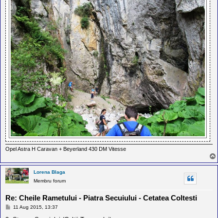
Opel Astra H Caravan + Beyerland 430 DM Vitesse
Lorena Blaga
Membru forum
Re: Cheile Rametului - Piatra Secuiului - Cetatea Coltesti
M
11 Aug 2015, 13:37
e