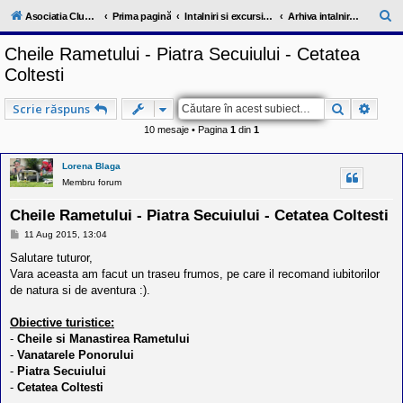
l
u
C
Asociatia ClubRV-RO
Prima pagină
Intalniri si excursii in cadrul comunitatii
Arhiva intalniri 2015
b
ă
R
Cheile Rametului - Piatra Secuiului - Cetatea
V
u
-
Coltesti
c
t
o
a
m
Căutare
Căuta
Scrie răspuns
u
r
n
10 mesaje • Pagina
1
din
1
i
e
t
a
Lorena Blaga
t
Membru forum
e
a
Cheile Rametului - Piatra Secuiului - Cetatea Coltesti
p
o
M
11 Aug 2015, 13:04
s
e
e
s
Salutare tuturor,
s
a
Vara aceasta am facut un traseu frumos, pe care il recomand iubitorilor
j
o
de natura si de aventura :).
r
i
l
Obiective turistice:
o
-
Cheile si Manastirea Rametului
r
-
Vanatarele Ponorului
d
e
-
Piatra Secuiului
r
-
Cetatea Coltesti
u