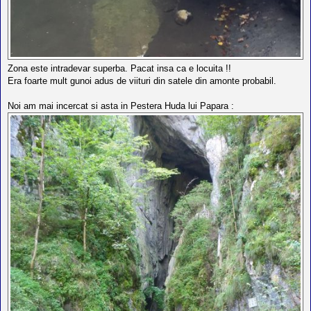
Zona este intradevar superba. Pacat insa ca e locuita !!
Era foarte mult gunoi adus de viituri din satele din amonte probabil.
Noi am mai incercat si asta in Pestera Huda lui Papara :