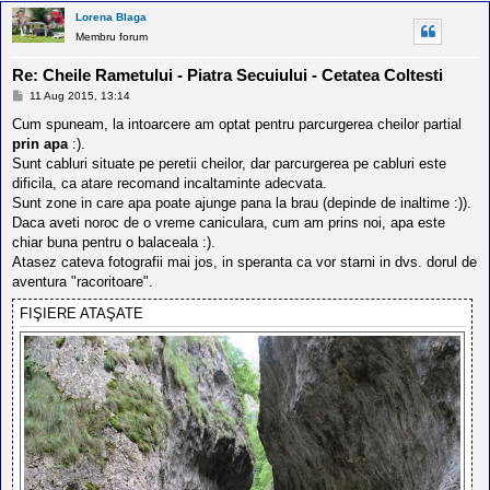
Lorena Blaga
Membru forum
Re: Cheile Rametului - Piatra Secuiului - Cetatea Coltesti
M
11 Aug 2015, 13:14
e
s
Cum spuneam, la intoarcere am optat pentru parcurgerea cheilor partial
a
prin apa
:).
j
Sunt cabluri situate pe peretii cheilor, dar parcurgerea pe cabluri este
dificila, ca atare recomand incaltaminte adecvata.
Sunt zone in care apa poate ajunge pana la brau (depinde de inaltime :)).
Daca aveti noroc de o vreme caniculara, cum am prins noi, apa este
chiar buna pentru o balaceala :).
Atasez cateva fotografii mai jos, in speranta ca vor starni in dvs. dorul de
aventura "racoritoare".
FIŞIERE ATAŞATE