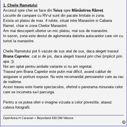
l
o
1. Cheile Rametului
t
Accesul spre chei se face din
Teiuș
spre
Mănăstirea Râmeț
.
e
Locurile de campare cu RV-ul sunt din pacate limitate in zona.
s
Exista un platou de max. 4 rulote, situat intre Manastire si Cabana
i
a
Ramet, chiar in zona Cheilor Manastirii.
u
Am mai descoperit ulterior un mic platou, mai sus de manastire.
t
In sezon, zona este destul de aglomerata datorita autocarelor care vin cu
o
r
turisti la manastire.
u
l
Cheile Rametului pot fi vazute de sus atat de sus, daca alegeti traseul
o
Brana Caprelor
, cat si de jos, daca alegeti traseul prin chei (implicit prin
t
e
apa :)).
d
Noi am optat pentru ambele variante si nu am regretat.
i
Traseul prin Brana Caprelor este putin mai dificil, avand cabluri de
n
R
asigurare si portiuni expuse. Nu este recomandat persoanelor care au rau
o
de inaltime.
m
Acest traseu este foarte spectaculos, oferind o panorama minunata celor
a
care se incumeta sa-l parcurga.
n
i
a
Pentru a va putea oferi o imagine vizuala a celor povestite, atasez
cateva fotografii.
Opel Astra H Caravan + Beyerland 430 DM Vitesse