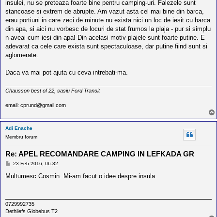
insulei, nu se preteaza foarte bine pentru camping-uri. Falezele sunt
stancoase si extrem de abrupte. Am vazut asta cel mai bine din barca,
erau portiuni in care zeci de minute nu exista nici un loc de iesit cu barca
din apa, si aici nu vorbesc de locuri de stat frumos la plaja - pur si simplu
n-aveai cum iesi din apa! Din acelasi motiv plajele sunt foarte putine. E
adevarat ca cele care exista sunt spectaculoase, dar putine fiind sunt si
aglomerate.
Daca va mai pot ajuta cu ceva intrebati-ma.
Chausson best of 22, sasiu Ford Transit
email: cprund@gmail.com
Adi Enache
Membru forum
Re: APEL RECOMANDARE CAMPING IN LEFKADA GR
M
23 Feb 2016, 06:32
e
s
Multumesc Cosmin. Mi-am facut o idee despre insula.
a
j
0729992735
Dethllefs Globebus T2