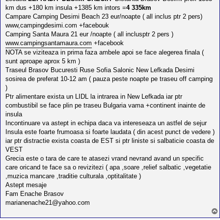
km dus +180 km insula +1385 km intors =
4 335km
Campare Camping Desimi Beach 23 eur/noapte ( all inclus ptr 2 pers)
www,campingdesimi.com +facebouk
Camping Santa Maura 21 eur /noapte ( all inclusptr 2 pers )
www.campingsantamaura.com
+facebook
NOTA se viziteaza in prima faza ambele apoi se face alegerea finala (
sunt aproape aprox 5 km )
Traseul Brasov Bucuresti Ruse Sofia Salonic New Lefkada Desimi
sosirea de preferat 10-12 am ( pauza peste noapte pe traseu off camping
)
Ptr alimentare exista un LIDL la intrarea in New Lefkada iar ptr
combustibil se face plin pe traseu Bulgaria vama +continent inainte de
insula
Incontinuare va astept in echipa daca va intereseaza un astfel de sejur
Insula este foarte frumoasa si foarte laudata ( din acest punct de vedere )
iar ptr distractie exista coasta de EST si ptr liniste si salbaticie coasta de
VEST
Grecia este o tara de care te atasezi vrand nevrand avand un specific
care oricand te face sa o revizitezi ( apa ,soare ,relief salbatic ,vegetatie
,muzica mancare ,traditie culturala ,optitalitate )
Astept mesaje
Fam Enache Brasov
marianenache21@yahoo.com