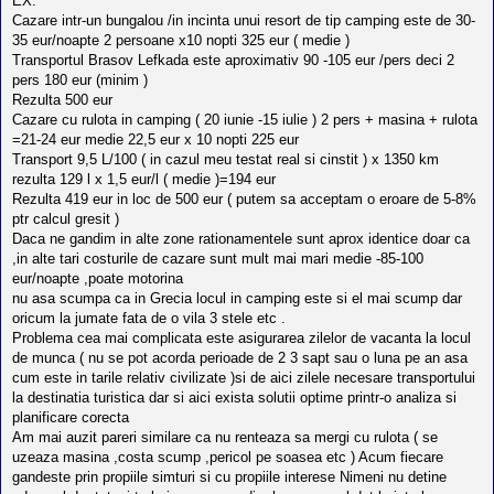
EX.
Cazare intr-un bungalou /in incinta unui resort de tip camping este de 30-
35 eur/noapte 2 persoane x10 nopti 325 eur ( medie )
Transportul Brasov Lefkada este aproximativ 90 -105 eur /pers deci 2
pers 180 eur (minim )
Rezulta 500 eur
Cazare cu rulota in camping ( 20 iunie -15 iulie ) 2 pers + masina + rulota
=21-24 eur medie 22,5 eur x 10 nopti 225 eur
Transport 9,5 L/100 ( in cazul meu testat real si cinstit ) x 1350 km
rezulta 129 l x 1,5 eur/l ( medie )=194 eur
Rezulta 419 eur in loc de 500 eur ( putem sa acceptam o eroare de 5-8%
ptr calcul gresit )
Daca ne gandim in alte zone rationamentele sunt aprox identice doar ca
,in alte tari costurile de cazare sunt mult mai mari medie -85-100
eur/noapte ,poate motorina
nu asa scumpa ca in Grecia locul in camping este si el mai scump dar
oricum la jumate fata de o vila 3 stele etc .
Problema cea mai complicata este asigurarea zilelor de vacanta la locul
de munca ( nu se pot acorda perioade de 2 3 sapt sau o luna pe an asa
cum este in tarile relativ civilizate )si de aici zilele necesare transportului
la destinatia turistica dar si aici exista solutii optime printr-o analiza si
planificare corecta
Am mai auzit pareri similare ca nu renteaza sa mergi cu rulota ( se
uzeaza masina ,costa scump ,pericol pe soasea etc ) Acum fiecare
gandeste prin propiile simturi si cu propiile interese Nimeni nu detine