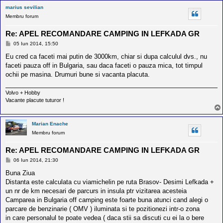
marius sevilian
Membru forum
Re: APEL RECOMANDARE CAMPING IN LEFKADA GR
M
05 Iun 2014, 15:50
e
s
Eu cred ca faceti mai putin de 3000km, chiar si dupa calculul dvs., nu
a
faceti pauza off in Bulgaria, sau daca faceti o pauza mica, tot timpul
j
ochii pe masina. Drumuri bune si vacanta placuta.
Volvo + Hobby
Vacante placute tuturor !
Marian Enache
Membru forum
Re: APEL RECOMANDARE CAMPING IN LEFKADA GR
M
06 Iun 2014, 21:30
e
s
Buna Ziua
a
Distanta este calculata cu viamichelin pe ruta Brasov- Desimi Lefkada +
j
un nr de km necesari de parcurs in insula ptr vizitarea acesteia
Camparea in Bulgaria off camping este foarte buna atunci cand alegi o
parcare de benzinarie ( OMV ) iluminata si te pozitionezi intr-o zona
in care personalul te poate vedea ( daca stii sa discuti cu ei la o bere