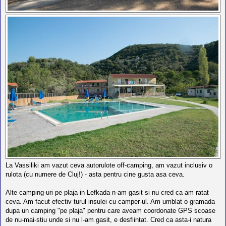
La Vassiliki am vazut ceva autorulote off-camping, am vazut inclusiv o
rulota (cu numere de Cluj!) - asta pentru cine gusta asa ceva.
Alte camping-uri pe plaja in Lefkada n-am gasit si nu cred ca am ratat
ceva. Am facut efectiv turul insulei cu camper-ul. Am umblat o gramada
dupa un camping "pe plaja" pentru care aveam coordonate GPS scoase
de nu-mai-stiu unde si nu l-am gasit, e desfiintat. Cred ca asta-i natura