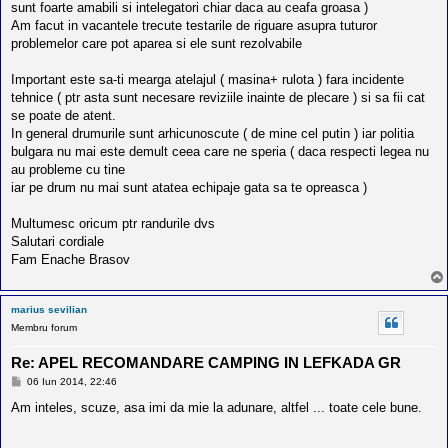
sunt foarte amabili si intelegatori chiar daca au ceafa groasa )
Am facut in vacantele trecute testarile de riguare asupra tuturor
problemelor care pot aparea si ele sunt rezolvabile
Important este sa-ti mearga atelajul ( masina+ rulota ) fara incidente
tehnice ( ptr asta sunt necesare reviziile inainte de plecare ) si sa fii cat
se poate de atent.
In general drumurile sunt arhicunoscute ( de mine cel putin ) iar politia
bulgara nu mai este demult ceea care ne speria ( daca respecti legea nu
au probleme cu tine
iar pe drum nu mai sunt atatea echipaje gata sa te opreasca )
Multumesc oricum ptr randurile dvs
Salutari cordiale
Fam Enache Brasov
marius sevilian
Membru forum
Re: APEL RECOMANDARE CAMPING IN LEFKADA GR
M
06 Iun 2014, 22:46
e
s
Am inteles, scuze, asa imi da mie la adunare, altfel ... toate cele bune.
a
j