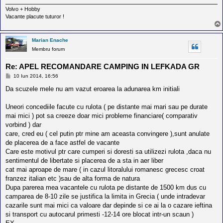
Volvo + Hobby
Vacante placute tuturor !
Marian Enache
Membru forum
Re: APEL RECOMANDARE CAMPING IN LEFKADA GR
M
10 Iun 2014, 16:56
e
s
Da scuzele mele nu am vazut eroarea la adunarea km initiali
a
j
Uneori concediile facute cu rulota ( pe distante mai mari sau pe durate
mai mici ) pot sa creeze doar mici probleme financiare( comparativ
vorbind ) dar
care, cred eu ( cel putin ptr mine am aceasta convingere ),sunt anulate
de placerea de a face astfel de vacante
Care este motivul ptr care cumperi si doresti sa utilizezi rulota ,daca nu
sentimentul de libertate si placerea de a sta in aer liber
cat mai aproape de mare ( in cazul litoralului romanesc grecesc croat
franzez italian etc )sau de alta forma de natura
Dupa parerea mea vacantele cu rulota pe distante de 1500 km dus cu
camparea de 8-10 zile se justifica la limita in Grecia ( unde intradevar
cazarile sunt mai mici ca valoare dar depinde si ce ai la o cazare ieftina
si transport cu autocarul primesti -12-14 ore blocat intr-un scaun )