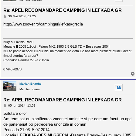
Re: APEL RECOMANDARE CAMPING IN LEFKADA GR
M
30 Mai 2014, 09:25
e
s
http://www.zoover.ro/campinguri/lefkas/grecia
a
j
Niky si Lavinia Radu
Megane II 2005 1,9dci , Pajero MK2 1993 2.5 GLS TD + Bessacarr 2004
Nu se poate acoperi cu aur nici un moment de viata.Ce alta mare pierdere atunci, decat
timpul pierdut fara rost?
Chanakia Pandita 275 a.c.India
0744670978
Marian Enache
Membru forum
Re: APEL RECOMANDARE CAMPING IN LEFKADA GR
M
05 Iun 2014, 13:51
e
s
Salutare d-lor
a
Am terminat cu planificarea vacantei amintite si ptr care am facut un apel
j
de parteneriat ptr petrecerea unor zile in comun
Perioada 21 06 -5 07 2014
Locatia
LEFKADA -DESIMI GRECIA
-Distanta Brasov-Desimi prox 1385