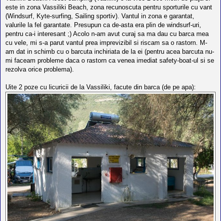
este in zona Vassiliki Beach, zona recunoscuta pentru sporturile cu vant
(Windsurf, Kyte-surfing, Sailing sportiv). Vantul in zona e garantat,
valurile la fel garantate. Presupun ca de-asta era plin de windsurf-uri,
pentru ca-i interesant ;) Acolo n-am avut curaj sa ma dau cu barca mea
cu vele, mi s-a parut vantul prea imprevizibil si riscam sa o rastorn. M-
am dat in schimb cu o barcuta inchiriata de la ei (pentru acea barcuta nu-
mi faceam probleme daca o rastorn ca venea imediat safety-boat-ul si se
rezolva orice problema).
Uite 2 poze cu licuricii de la Vassiliki, facute din barca (de pe apa):