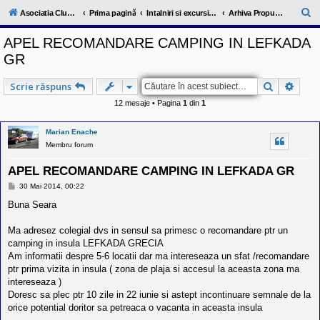
l
u
C
Asociatia ClubRV-RO
Prima pagină
Intalniri si excursii in cadrul comunitatii
Arhiva Propuneri intalniri 2014
b
ă
R
APEL RECOMANDARE CAMPING IN LEFKADA
V
u
-
GR
c
t
o
a
m
Căutare
Căuta
Scrie răspuns
u
r
n
12 mesaje • Pagina
1
din
1
i
e
t
a
Marian Enache
t
Membru forum
e
a
APEL RECOMANDARE CAMPING IN LEFKADA GR
p
o
M
30 Mai 2014, 00:22
s
e
e
s
Buna Seara
s
a
j
o
Ma adresez colegial dvs in sensul sa primesc o recomandare ptr un
r
i
camping in insula LEFKADA GRECIA
l
Am informatii despre 5-6 locatii dar ma intereseaza un sfat /recomandare
o
ptr prima vizita in insula ( zona de plaja si accesul la aceasta zona ma
r
intereseaza )
d
e
Doresc sa plec ptr 10 zile in 22 iunie si astept incontinuare semnale de la
r
orice potential doritor sa petreaca o vacanta in aceasta insula
u