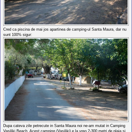
Cred ca piscina de mai jos apartinea de camping-ul Santa Maura, dar nu
sunt 100% sigur:
Dupa cateva zile petrecute in Santa Maura noi ne-am mutat in Camping
Vasiliki Beach. Acest camping (Vasiliki) e la vreo 2-300 metri de plaja si