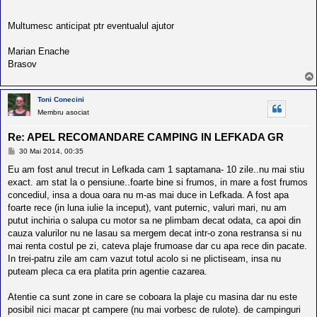
l
o
t
Multumesc anticipat ptr eventualul ajutor
e
s
Marian Enache
i
a
Brasov
u
t
o
Toni Conecini
r
u
Membru asociat
l
o
Re: APEL RECOMANDARE CAMPING IN LEFKADA GR
t
e
M
30 Mai 2014, 00:35
e
d
s
Eu am fost anul trecut in Lefkada cam 1 saptamana- 10 zile..nu mai stiu
i
a
n
exact. am stat la o pensiune..foarte bine si frumos, in mare a fost frumos
j
R
concediul, insa a doua oara nu m-as mai duce in Lefkada. A fost apa
o
foarte rece (in luna iulie la inceput), vant puternic, valuri mari, nu am
m
putut inchiria o salupa cu motor sa ne plimbam decat odata, ca apoi din
a
n
cauza valurilor nu ne lasau sa mergem decat intr-o zona restransa si nu
i
mai renta costul pe zi, cateva plaje frumoase dar cu apa rece din pacate.
a
In trei-patru zile am cam vazut totul acolo si ne plictiseam, insa nu
puteam pleca ca era platita prin agentie cazarea.
Atentie ca sunt zone in care se coboara la plaje cu masina dar nu este
posibil nici macar pt campere (nu mai vorbesc de rulote). de campinguri