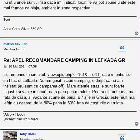
nu stiu unde sunt , insa daca imi indicati locatiile va pot spune unde este
mai frumos ca plaja, ambient in zona respectiva.
Toni
Adria Coral Silver 660 SP
marius sevilian
Membru forum
Re: APEL RECOMANDARE CAMPING IN LEFKADA GR
M
30 Mai 2014, 07:58
e
s
Eu am prins in circuitul:
viewtopic.php?f=161&t=7211
, care intentionez
a
sa-l fac si Lefkada. Nu am gasit niciun camping, e drept ca nu am
j
insistat (eu sunt cu camparea off). Mare atentie strazile sunt foarte
inguste si viraje in scurt, cam greu pentru rulote. Pentru distante mai mari
fata de casa, si vacante scurte de pana la 7 zile in Grecia, este mult mai
ieftin cu cazare; de la 80% pana la 50% fata de costurile cu rulota.
Volvo + Hobby
Vacante placute tuturor !
Niky Radu
Membru asociat