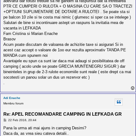
adevarul dar totusi trebuie sa ne gandim la raspunsul dat la intrebarea
PTR CE CUMPERI O RULOTA + O MASINA CU CARE SA O TRACTEZI
+OPTIUNI SUPLIMENTARE DE DOTARE A RULOTEI . Se poate sta si
pe balcon 10 zile si te costa mai nimic ( glumesc si sper ca se intelege )
Salutari de bine si incontinuare astept un raspuns la invitatia mea de
vacanta in LEFKADA
Fam Cristina si Marian Enache
Brasov
Acum poate discutam de valoarea de achizitie taxe si asigurari Si in
acest caz accept o valoare de 1oo eur rezulta aproximativ TANDA PE
MANDA cum spunem noi
Avantajele eu spun ca sunt iar daca mai adaugi si posibilitatea de off
camping ( acolo unde se poate GRECIA MUNTENEGRU SIGUR ) dar
bineinteles in grup de 2-3 rulote economiile sunt reale ( este drept ca mai
socotesti un panou solar un dus un rezervor etc )
.
Adi Enache
Membru forum
Re: APEL RECOMANDARE CAMPING IN LEFKADA GR
M
22 Feb 2016, 20:44
e
s
Pana la urma ati mai ajuns in camping Desimi?
a
Daca da, as vrea sieu cateva detalii..
j