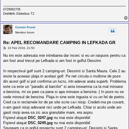
0729992735
Dethllefs Globebus T2
Cosmin Prund
Membru forum
Re: APEL RECOMANDARE CAMPING IN LEFKADA GR
M
22 Feb 2016, 21:50
e
s
Nu imi este adresata mie intrebarea dar incerc si eu un raspuns pentru ca
a
am fost anul trecut pe Lefkada si am fost in golful Dessimi.
j
In respectivul golf sunt 2 camping-uri: Dessimi si Santa Maura. Cele 2 au
iesire la aceeasi plaja in acelasi golf. Pe net circula o multime de poze
din acest golf si pot confirma un lucru, intr-adevar arata superb. Problema
este ca este un "paradis al barcilor" si asta inseamna ca la mal miroase
a benzina, mi se pare ca pana si apa miroase a benzina :( In poze nu se
vede mirosul de benzina. Plaja in sine este ingusta si cu un fel de pietris.
Cred ca in reclamele lor de pe site scrie ca-i nisip. Credeti-ma pe cuvant,
n-am gasit nisip adevarat nici unde pe Lefkada. Chiar si acolo unde am
gasit nisip avea sa zic asa granulatie mare, era aspru.
Fişierul ataşat
DSC_0247.jpg
nu mai este disponibil
Fişierul ataşat
DSC_0249.jpg
nu mai este disponibil
Spuneam ca in golful respectiv sunt 2 camping-uri: Dessimi si Santa