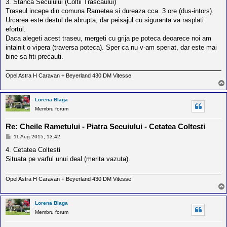
s
3. Stanca Secuiului (Coltii Trascaului)
a
Traseul incepe din comuna Rametea si dureaza cca. 3 ore (dus-intors).
j
Urcarea este destul de abrupta, dar peisajul cu siguranta va rasplati
efortul.
Daca alegeti acest traseu, mergeti cu grija pe poteca deoarece noi am
intalnit o vipera (traversa poteca). Sper ca nu v-am speriat, dar este mai
bine sa fiti precauti.
Opel Astra H Caravan + Beyerland 430 DM Vitesse
Lorena Blaga
Membru forum
Re: Cheile Rametului - Piatra Secuiului - Cetatea Coltesti
M
11 Aug 2015, 13:42
e
s
4. Cetatea Coltesti
a
Situata pe varful unui deal (merita vazuta).
j
Opel Astra H Caravan + Beyerland 430 DM Vitesse
Lorena Blaga
Membru forum