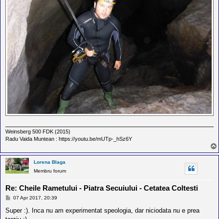
Weinsberg 500 FDK (2015)
Radu Vaida Muntean : https://youtu.be/mUTp-_hSz6Y
Lorena Blaga
Membru forum
Re: Cheile Rametului - Piatra Secuiului - Cetatea Coltesti
M
07 Apr 2017, 20:39
e
s
Super :). Inca nu am experimentat speologia, dar niciodata nu e prea
a