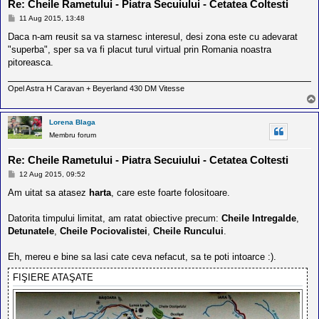
Re: Cheile Rametului - Piatra Secuiului - Cetatea Coltesti
M
11 Aug 2015, 13:48
e
s
Daca n-am reusit sa va starnesc interesul, desi zona este cu adevarat
a
"superba", sper sa va fi placut turul virtual prin Romania noastra
j
pitoreasca.
Opel Astra H Caravan + Beyerland 430 DM Vitesse
Lorena Blaga
Membru forum
Re: Cheile Rametului - Piatra Secuiului - Cetatea Coltesti
M
12 Aug 2015, 09:52
e
s
Am uitat sa atasez
harta
, care este foarte folositoare.
a
j
Datorita timpului limitat, am ratat obiective precum:
Cheile Intregalde
,
Detunatele
,
Cheile Pociovalistei
,
Cheile Runcului
.
Eh, mereu e bine sa lasi cate ceva nefacut, sa te poti intoarce :).
FIŞIERE ATAŞATE