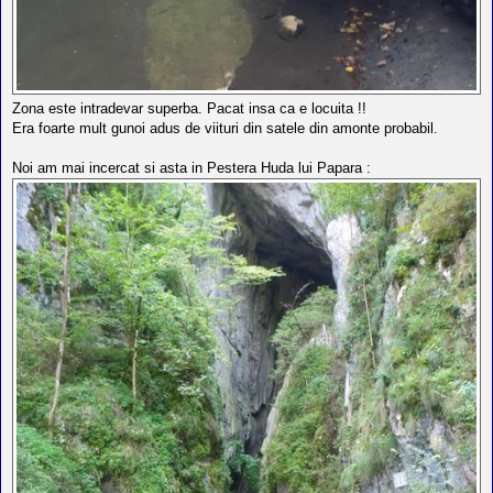
Zona este intradevar superba. Pacat insa ca e locuita !!
Era foarte mult gunoi adus de viituri din satele din amonte probabil.
Noi am mai incercat si asta in Pestera Huda lui Papara :