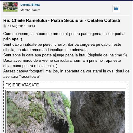
Lorena Blaga
Membru forum
Re: Cheile Rametului - Piatra Secuiului - Cetatea Coltesti
M
11 Aug 2015, 13:14
e
s
Cum spuneam, la intoarcere am optat pentru parcurgerea cheilor partial
a
prin apa
:).
j
Sunt cabluri situate pe peretii cheilor, dar parcurgerea pe cabluri este
dificila, ca atare recomand incaltaminte adecvata.
Sunt zone in care apa poate ajunge pana la brau (depinde de inaltime :)).
Daca aveti noroc de o vreme caniculara, cum am prins noi, apa este
chiar buna pentru o balaceala :).
Atasez cateva fotografii mai jos, in speranta ca vor starni in dvs. dorul de
aventura "racoritoare".
FIŞIERE ATAŞATE