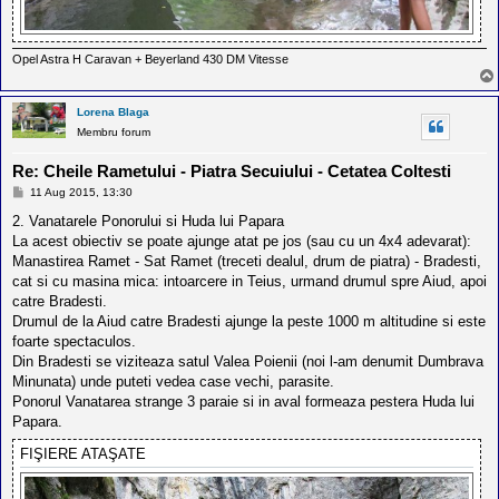
Opel Astra H Caravan + Beyerland 430 DM Vitesse
Lorena Blaga
Membru forum
Re: Cheile Rametului - Piatra Secuiului - Cetatea Coltesti
M
11 Aug 2015, 13:30
e
s
2. Vanatarele Ponorului si Huda lui Papara
a
La acest obiectiv se poate ajunge atat pe jos (sau cu un 4x4 adevarat):
j
Manastirea Ramet - Sat Ramet (treceti dealul, drum de piatra) - Bradesti,
cat si cu masina mica: intoarcere in Teius, urmand drumul spre Aiud, apoi
catre Bradesti.
Drumul de la Aiud catre Bradesti ajunge la peste 1000 m altitudine si este
foarte spectaculos.
Din Bradesti se viziteaza satul Valea Poienii (noi l-am denumit Dumbrava
Minunata) unde puteti vedea case vechi, parasite.
Ponorul Vanatarea strange 3 paraie si in aval formeaza pestera Huda lui
Papara.
FIŞIERE ATAŞATE