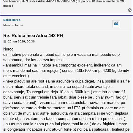
Vw Touareg 7P 3.0 tdi + Adria 442PH 0799629559 ( dupa ora 10 dimi si inainte de 20 ,
multu )
Sorin Horea
Membru forum
Re: Rulota mea Adria 442 PH
M
25 Iun 2026, 00:36
e
s
Noroc
a
din motive personale a trebuit sa incheiem vacanta mai repede cu o
j
saptamana, dar las cateva impresii... :
- ansamblul masina + rulota s-a comportat excelent, indiferent ca am
mers mai domol sau mai repejor ( consum 10L/100 km pt 4230 kg dpmdv
este excelent )
- ne-a placut nu are rost sa ne ascundem dupa deget, insa posibil o sa fie
o schimbare totala curand, in sensul ca dupa discutii avantaje -
dezavantaje, Touaregul are deja 10 ani si 300k km ( este intr-o stare f f
buna, servisat cum trebuie fara rabat, doar piese oe , chiar nu-mi fac griji
ca va ceda curand) , visam sa luam o autorulota , ceva mai mare si pe
platforma pe care o detin sa tractam un UTV- pt fataiala cu care ne-am
obisnuit de multi ani; astfel autorulota va sta campata si ne vom deplasa
cu utv-ul, sa vizitam, sa facem cumparaturi si dam o tura pe coclauri :)
- nu as renunta la rulota pt ca imi place totul la ea ( de ex frigiderul mare
si congelator incapator sunt atu-uri forte pt noi baia spatioasa , boilerul pe