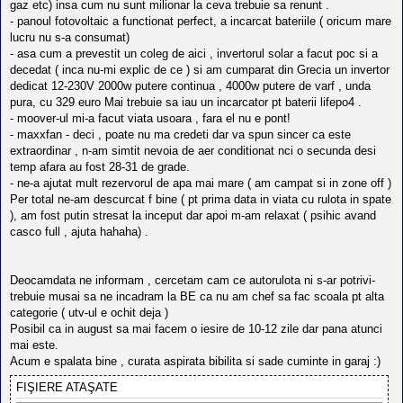
gaz etc) insa cum nu sunt milionar la ceva trebuie sa renunt .
- panoul fotovoltaic a functionat perfect, a incarcat bateriile ( oricum mare
lucru nu s-a consumat)
- asa cum a prevestit un coleg de aici , invertorul solar a facut poc si a
decedat ( inca nu-mi explic de ce ) si am cumparat din Grecia un invertor
dedicat 12-230V 2000w putere continua , 4000w putere de varf , unda
pura, cu 329 euro Mai trebuie sa iau un incarcator pt baterii lifepo4 .
- moover-ul mi-a facut viata usoara , fara el nu e pont!
- maxxfan - deci , poate nu ma credeti dar va spun sincer ca este
extraordinar , n-am simtit nevoia de aer conditionat nci o secunda desi
temp afara au fost 28-31 de grade.
- ne-a ajutat mult rezervorul de apa mai mare ( am campat si in zone off )
Per total ne-am descurcat f bine ( pt prima data in viata cu rulota in spate
), am fost putin stresat la inceput dar apoi m-am relaxat ( psihic avand
casco full , ajuta hahaha) .
Deocamdata ne informam , cercetam cam ce autorulota ni s-ar potrivi-
trebuie musai sa ne incadram la BE ca nu am chef sa fac scoala pt alta
categorie ( utv-ul e ochit deja )
Posibil ca in august sa mai facem o iesire de 10-12 zile dar pana atunci
mai este.
Acum e spalata bine , curata aspirata bibilita si sade cuminte in garaj :)
FIŞIERE ATAŞATE