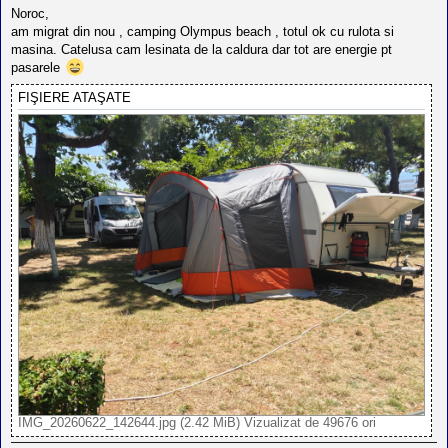
l
s
Noroc,
o
a
t
am migrat din nou , camping Olympus beach , totul ok cu rulota si
j
e
masina. Catelusa cam lesinata de la caldura dar tot are energie pt
s
pasarele
i
a
FIŞIERE ATAŞATE
u
t
o
r
u
l
o
t
e
d
i
n
R
o
m
a
n
i
a
IMG_20260622_142644.jpg (2.42 MiB) Vizualizat de 49676 ori