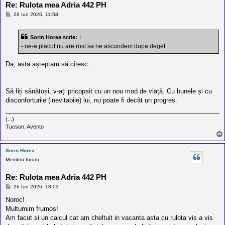
Re: Rulota mea Adria 442 PH
M
26 Iun 2026, 11:58
e
s
a
Sorin Horea
scrie:
↑
j
- ne-a placut nu are rost sa ne ascundem dupa deget
Da, asta așteptam să citesc.
Să fiți sănătoși, v-ați pricopsit cu un nou mod de viață. Cu bunele și cu
disconforturile (inevitabile) lui, nu poate fi decât un progres.
(...)
Tucson, Avento
Sorin Horea
Membru forum
Re: Rulota mea Adria 442 PH
M
26 Iun 2026, 18:03
e
s
Noroc!
a
Multumim frumos!
j
Am facut si un calcul cat am cheltuit in vacanta asta cu rulota vis a vis