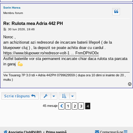
Sorin Horea
Membru forum
Re: Rulota mea Adria 442 PH
M
30 Iun 2026, 19:46
e
s
Noroc ,
a
am achizitionat azi redresorul de incarcare baterii lifepo4 ( de la
j
bluepower cluj ) , la depozit se poate achita doar cu cardul .
https://www.blupower.ro/redresor-volt-1 ... FnmDPhIO0x
Astfel bateriile vor sta permanent incarcate chiar daca rulota sta parcata
in garaj
Vw Touareg 7P 3.0 tdi + Adria 442PH 0799629559 ( dupa ora 10 dimi si inainte de 20 ,
multu )
Scrie răspuns
1
2
3
4
Anterior
45 mesaje
Asociatia ClubRV-RO
Prima pagină
Contactează-ne