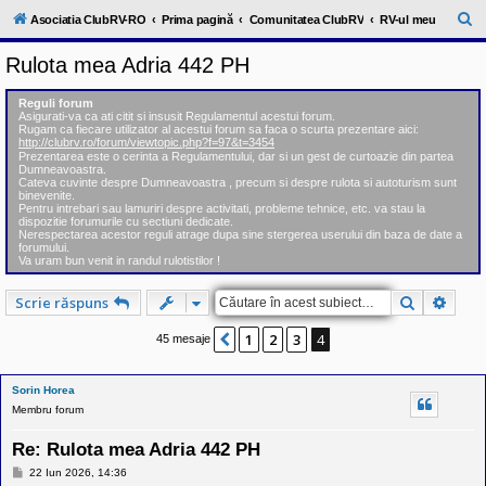
l
u
C
Asociatia ClubRV-RO
Prima pagină
Comunitatea ClubRV
RV-ul meu
b
ă
R
Rulota mea Adria 442 PH
V
u
-
c
t
Reguli forum
o
Asigurati-va ca ati citit si insusit Regulamentul acestui forum.
a
m
Rugam ca fiecare utilizator al acestui forum sa faca o scurta prezentare aici:
u
http://clubrv.ro/forum/viewtopic.php?f=97&t=3454
r
n
Prezentarea este o cerinta a Regulamentului, dar si un gest de curtoazie din partea
Dumneavoastra.
i
e
Cateva cuvinte despre Dumneavoastra , precum si despre rulota si autoturism sunt
t
binevenite.
a
Pentru intrebari sau lamuriri despre activitati, probleme tehnice, etc. va stau la
t
dispozitie forumurile cu sectiuni dedicate.
e
Nerespectarea acestor reguli atrage dupa sine stergerea userului din baza de date a
a
forumului.
Va uram bun venit in randul rulotistilor !
p
o
s
Căutare
Căuta
Scrie răspuns
e
s
1
2
3
4
o
Anterior
45 mesaje
r
i
l
Sorin Horea
o
Membru forum
r
d
e
Re: Rulota mea Adria 442 PH
r
M
u
22 Iun 2026, 14:36
e