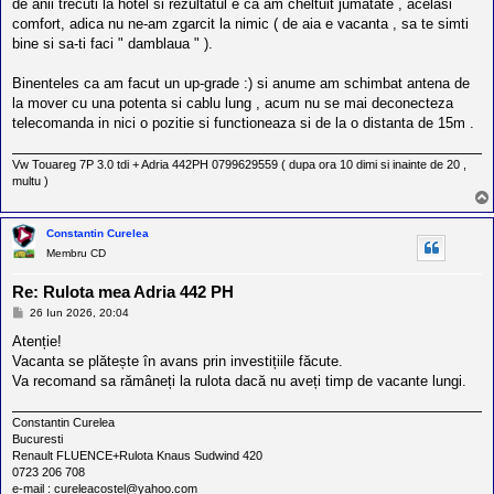
de anii trecuti la hotel si rezultatul e ca am cheltuit jumatate , acelasi
comfort, adica nu ne-am zgarcit la nimic ( de aia e vacanta , sa te simti
bine si sa-ti faci " damblaua " ).
Binenteles ca am facut un up-grade :) si anume am schimbat antena de
la mover cu una potenta si cablu lung , acum nu se mai deconecteza
telecomanda in nici o pozitie si functioneaza si de la o distanta de 15m .
Vw Touareg 7P 3.0 tdi + Adria 442PH 0799629559 ( dupa ora 10 dimi si inainte de 20 ,
multu )
Constantin Curelea
Membru CD
Re: Rulota mea Adria 442 PH
M
26 Iun 2026, 20:04
e
s
Atenție!
a
Vacanta se plătește în avans prin investițiile făcute.
j
Va recomand sa rămâneți la rulota dacă nu aveți timp de vacante lungi.
Constantin Curelea
Bucuresti
Renault FLUENCE+Rulota Knaus Sudwind 420
0723 206 708
e-mail : cureleacostel@yahoo.com