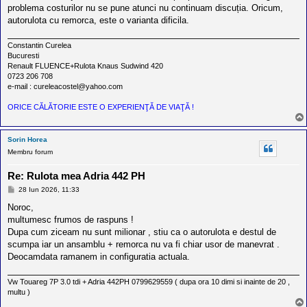
a
problema costurilor nu se pune atunci nu continuam discuția. Oricum,
j
autorulota cu remorca, este o varianta dificila.
Constantin Curelea
Bucuresti
Renault FLUENCE+Rulota Knaus Sudwind 420
0723 206 708
e-mail : cureleacostel@yahoo.com
ORICE CĂLĂTORIE ESTE O EXPERIENŢĂ DE VIAŢĂ !
Sorin Horea
Membru forum
Re: Rulota mea Adria 442 PH
M
28 Iun 2026, 11:33
e
s
Noroc,
a
multumesc frumos de raspuns !
j
Dupa cum ziceam nu sunt milionar , stiu ca o autorulota e destul de
scumpa iar un ansamblu + remorca nu va fi chiar usor de manevrat .
Deocamdata ramanem in configuratia actuala.
Vw Touareg 7P 3.0 tdi + Adria 442PH 0799629559 ( dupa ora 10 dimi si inainte de 20 ,
multu )