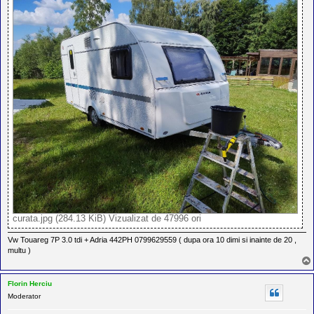
curata.jpg (284.13 KiB) Vizualizat de 47996 ori
Vw Touareg 7P 3.0 tdi + Adria 442PH 0799629559 ( dupa ora 10 dimi si inainte de 20 ,
multu )
Florin Herciu
Moderator