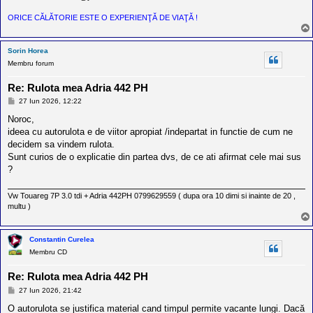
ORICE CĂLĂTORIE ESTE O EXPERIENŢĂ DE VIAŢĂ !
Sorin Horea
Membru forum
Re: Rulota mea Adria 442 PH
M
27 Iun 2026, 12:22
e
s
Noroc,
a
ideea cu autorulota e de viitor apropiat /indepartat in functie de cum ne
j
decidem sa vindem rulota.
Sunt curios de o explicatie din partea dvs, de ce ati afirmat cele mai sus
?
Vw Touareg 7P 3.0 tdi + Adria 442PH 0799629559 ( dupa ora 10 dimi si inainte de 20 ,
multu )
Constantin Curelea
Membru CD
Re: Rulota mea Adria 442 PH
M
27 Iun 2026, 21:42
e
s
O autorulota se justifica material cand timpul permite vacante lungi. Dacă