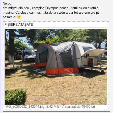
l
s
Noroc,
o
a
t
am migrat din nou , camping Olympus beach , totul ok cu rulota si
j
e
masina. Catelusa cam lesinata de la caldura dar tot are energie pt
s
pasarele
i
a
FIŞIERE ATAŞATE
u
t
o
r
u
l
o
t
e
d
i
n
R
o
m
a
n
i
a
IMG_20260622_142644.jpg (2.42 MiB) Vizualizat de 48430 ori