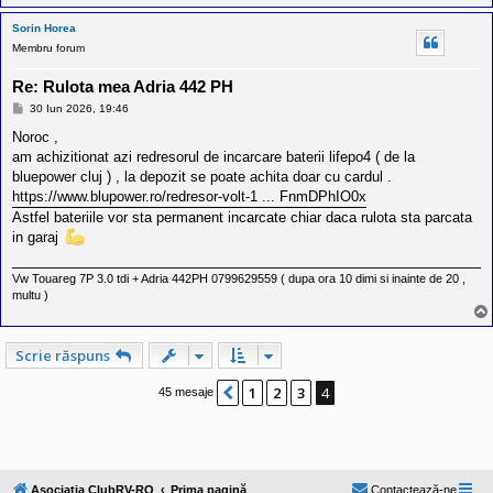
Sorin Horea
Membru forum
Re: Rulota mea Adria 442 PH
M
30 Iun 2026, 19:46
e
s
Noroc ,
a
am achizitionat azi redresorul de incarcare baterii lifepo4 ( de la
j
bluepower cluj ) , la depozit se poate achita doar cu cardul .
https://www.blupower.ro/redresor-volt-1 ... FnmDPhIO0x
Astfel bateriile vor sta permanent incarcate chiar daca rulota sta parcata
in garaj
Vw Touareg 7P 3.0 tdi + Adria 442PH 0799629559 ( dupa ora 10 dimi si inainte de 20 ,
multu )
Scrie răspuns
1
2
3
4
Anterior
45 mesaje
Asociatia ClubRV-RO
Prima pagină
Contactează-ne