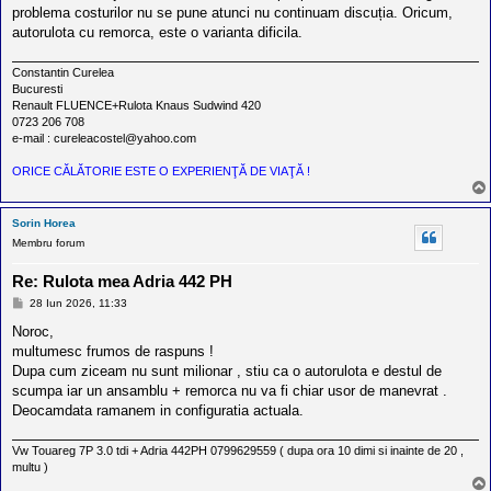
a
problema costurilor nu se pune atunci nu continuam discuția. Oricum,
j
autorulota cu remorca, este o varianta dificila.
Constantin Curelea
Bucuresti
Renault FLUENCE+Rulota Knaus Sudwind 420
0723 206 708
e-mail : cureleacostel@yahoo.com
ORICE CĂLĂTORIE ESTE O EXPERIENŢĂ DE VIAŢĂ !
Sorin Horea
Membru forum
Re: Rulota mea Adria 442 PH
M
28 Iun 2026, 11:33
e
s
Noroc,
a
multumesc frumos de raspuns !
j
Dupa cum ziceam nu sunt milionar , stiu ca o autorulota e destul de
scumpa iar un ansamblu + remorca nu va fi chiar usor de manevrat .
Deocamdata ramanem in configuratia actuala.
Vw Touareg 7P 3.0 tdi + Adria 442PH 0799629559 ( dupa ora 10 dimi si inainte de 20 ,
multu )