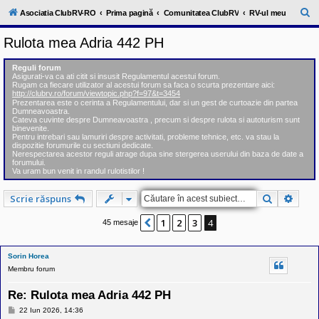
l
u
C
Asociatia ClubRV-RO
Prima pagină
Comunitatea ClubRV
RV-ul meu
b
ă
R
Rulota mea Adria 442 PH
V
u
-
c
t
Reguli forum
o
Asigurati-va ca ati citit si insusit Regulamentul acestui forum.
a
m
Rugam ca fiecare utilizator al acestui forum sa faca o scurta prezentare aici:
u
http://clubrv.ro/forum/viewtopic.php?f=97&t=3454
r
n
Prezentarea este o cerinta a Regulamentului, dar si un gest de curtoazie din partea
Dumneavoastra.
i
e
Cateva cuvinte despre Dumneavoastra , precum si despre rulota si autoturism sunt
t
binevenite.
a
Pentru intrebari sau lamuriri despre activitati, probleme tehnice, etc. va stau la
t
dispozitie forumurile cu sectiuni dedicate.
e
Nerespectarea acestor reguli atrage dupa sine stergerea userului din baza de date a
a
forumului.
Va uram bun venit in randul rulotistilor !
p
o
s
Căutare
Căuta
Scrie răspuns
e
s
1
2
3
4
o
Anterior
45 mesaje
r
i
l
Sorin Horea
o
Membru forum
r
d
e
Re: Rulota mea Adria 442 PH
r
M
u
22 Iun 2026, 14:36
e