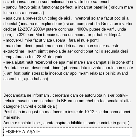
gaz etc) insa cum nu sunt milionar la ceva trebuie sa renunt .
- panoul fotovoltaic a functionat perfect, a incarcat bateriile ( oricum mare
lucru nu s-a consumat)
- asa cum a prevestit un coleg de aici , invertorul solar a facut poc si a
decedat ( inca nu-mi explic de ce ) si am cumparat din Grecia un invertor
dedicat 12-230V 2000w putere continua , 4000w putere de varf , unda
pura, cu 329 euro Mai trebuie sa iau un incarcator pt baterii lifepo4 .
- moover-ul mi-a facut viata usoara , fara el nu e pont!
- maxxfan - deci , poate nu ma credeti dar va spun sincer ca este
extraordinar , n-am simtit nevoia de aer conditionat nci o secunda desi
temp afara au fost 28-31 de grade.
- ne-a ajutat mult rezervorul de apa mai mare ( am campat si in zone off )
Per total ne-am descurcat f bine ( pt prima data in viata cu rulota in spate
), am fost putin stresat la inceput dar apoi m-am relaxat ( psihic avand
casco full , ajuta hahaha) .
Deocamdata ne informam , cercetam cam ce autorulota ni s-ar potrivi-
trebuie musai sa ne incadram la BE ca nu am chef sa fac scoala pt alta
categorie ( utv-ul e ochit deja )
Posibil ca in august sa mai facem o iesire de 10-12 zile dar pana atunci
mai este.
Acum e spalata bine , curata aspirata bibilita si sade cuminte in garaj :)
FIŞIERE ATAŞATE