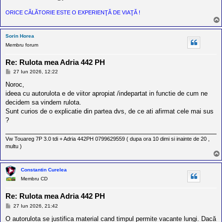
ORICE CĂLĂTORIE ESTE O EXPERIENŢĂ DE VIAŢĂ !
Sorin Horea
Membru forum
Re: Rulota mea Adria 442 PH
M
27 Iun 2026, 12:22
e
s
Noroc,
a
ideea cu autorulota e de viitor apropiat /indepartat in functie de cum ne
j
decidem sa vindem rulota.
Sunt curios de o explicatie din partea dvs, de ce ati afirmat cele mai sus
?
Vw Touareg 7P 3.0 tdi + Adria 442PH 0799629559 ( dupa ora 10 dimi si inainte de 20 ,
multu )
Constantin Curelea
Membru CD
Re: Rulota mea Adria 442 PH
M
27 Iun 2026, 21:42
e
s
O autorulota se justifica material cand timpul permite vacante lungi. Dacă