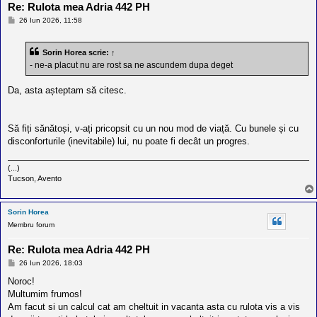
Re: Rulota mea Adria 442 PH
M
26 Iun 2026, 11:58
e
s
a
Sorin Horea
scrie:
↑
j
- ne-a placut nu are rost sa ne ascundem dupa deget
Da, asta așteptam să citesc.
Să fiți sănătoși, v-ați pricopsit cu un nou mod de viață. Cu bunele și cu
disconforturile (inevitabile) lui, nu poate fi decât un progres.
(...)
Tucson, Avento
Sorin Horea
Membru forum
Re: Rulota mea Adria 442 PH
M
26 Iun 2026, 18:03
e
s
Noroc!
a
Multumim frumos!
j
Am facut si un calcul cat am cheltuit in vacanta asta cu rulota vis a vis