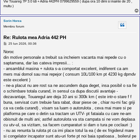
Vw Touareg 7P 3.0 tdi + Adria 442PH 0799629559 ( dupa ora 10 dimi si inainte de 20 ,
multu )
Sorin Horea
Membru forum
Re: Rulota mea Adria 442 PH
M
25 Iun 2026, 00:36
e
s
Noroc
a
din motive personale a trebuit sa incheiem vacanta mai repede cu o
j
saptamana, dar las cateva impresii... :
- ansamblul masina + rulota s-a comportat excelent, indiferent ca am
mers mai domol sau mai repejor ( consum 10L/100 km pt 4230 kg dpmdv
este excelent )
- ne-a placut nu are rost sa ne ascundem dupa deget, insa posibil o sa fie
o schimbare totala curand, in sensul ca dupa discutii avantaje -
dezavantaje, Touaregul are deja 10 ani si 300k km ( este intr-o stare f f
buna, servisat cum trebuie fara rabat, doar piese oe , chiar nu-mi fac griji
ca va ceda curand) , visam sa luam o autorulota , ceva mai mare si pe
platforma pe care o detin sa tractam un UTV- pt fataiala cu care ne-am
obisnuit de multi ani; astfel autorulota va sta campata si ne vom deplasa
cu utv-ul, sa vizitam, sa facem cumparaturi si dam o tura pe coclauri :)
- nu as renunta la rulota pt ca imi place totul la ea ( de ex frigiderul mare
si congelator incapator sunt atu-uri forte pt noi baia spatioasa , boilerul pe