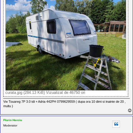
curata.jpg (284.13 KiB) Vizualizat de 46750 ori
Vw Touareg 7P 3.0 tdi + Adria 442PH 0799629559 ( dupa ora 10 dimi si inainte de 20 ,
multu )
Florin Herciu
Moderator