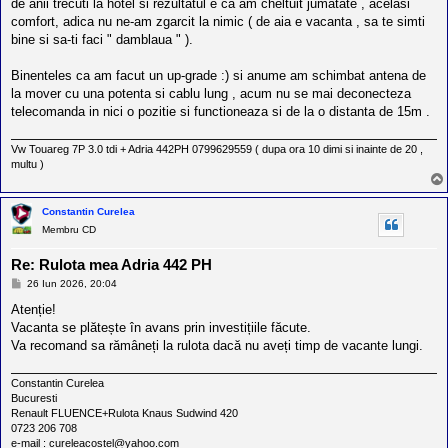
de anii trecuti la hotel si rezultatul e ca am cheltuit jumatate , acelasi
comfort, adica nu ne-am zgarcit la nimic ( de aia e vacanta , sa te simti
bine si sa-ti faci " damblaua " ).
Binenteles ca am facut un up-grade :) si anume am schimbat antena de
la mover cu una potenta si cablu lung , acum nu se mai deconecteza
telecomanda in nici o pozitie si functioneaza si de la o distanta de 15m .
Vw Touareg 7P 3.0 tdi + Adria 442PH 0799629559 ( dupa ora 10 dimi si inainte de 20 ,
multu )
Constantin Curelea
Membru CD
Re: Rulota mea Adria 442 PH
M
26 Iun 2026, 20:04
e
s
Atenție!
a
Vacanta se plătește în avans prin investițiile făcute.
j
Va recomand sa rămâneți la rulota dacă nu aveți timp de vacante lungi.
Constantin Curelea
Bucuresti
Renault FLUENCE+Rulota Knaus Sudwind 420
0723 206 708
e-mail : cureleacostel@yahoo.com