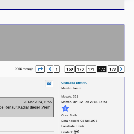
Pagina
172
din
173
1
169
170
171
172
173
Anterior
Urm
2066 mesaje
…
Ciupagea Dumitru
Membru forum
Mesaje:
321
Membru din:
12 Feb 2018, 16:53
26 Mar 2024, 15:55
a de Renault Kadjar diesel .Vrem
8
Oras:
Braila
Data nasterii:
04 Noi 1978
Localitate:
Braila
C
Contact: