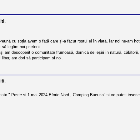
ti.
reună cu soția avem o fată care și-a făcut rostul ei în viață, Iar noi ne-am h
 să legăm noi prietenii.
i am descoperit o comunitate frumoasă, dornică de ieșiri în natură, călătorii, î
 liber, am dori să participam și noi.
ti.
ceasta " Paste si 1 mai 2024 Eforie Nord , Camping Bucuria" si va puteti inscrie a