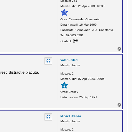
Mesaje:
241
t
Membru din:
25 Apr 2009, 18:33
r
17
u
Oras:
Cernavoda, Constanta
Data nasterii:
16 Mar 1960
Localitate:
Cernavoda, Jud. Constanta,
Tel. 0766223301
C
Contact:
o
S
n
u
t
s
valeriu.vlad
a
Membru forum
c
esc distractie placuta.
t
Mesaje:
2
e
Membru din:
07 Apr 2024, 09:05
a
2
z
Oras:
Brasov
ă
Data nasterii:
25 Sep 1971
p
e
S
u
G
s
r
Mihael Drapac
o
Membru forum
s
Mesaje:
2
u