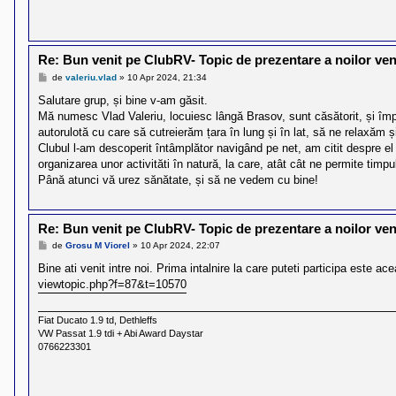
Re: Bun venit pe ClubRV- Topic de prezentare a noilor veni
M
de
valeriu.vlad
»
10 Apr 2024, 21:34
e
s
Salutare grup, și bine v-am găsit.
a
Mă numesc Vlad Valeriu, locuiesc lângă Brasov, sunt căsătorit, și împ
j
autorulotă cu care să cutreierăm țara în lung și în lat, să ne relaxăm și
Clubul l-am descoperit întâmplător navigând pe net, am citit despre el ș
organizarea unor activităti în natură, la care, atât cât ne permite timpul
Până atunci vă urez sănătate, și să ne vedem cu bine!
Re: Bun venit pe ClubRV- Topic de prezentare a noilor veni
M
de
Grosu M Viorel
»
10 Apr 2024, 22:07
e
s
Bine ati venit intre noi. Prima intalnire la care puteti participa este a
a
viewtopic.php?f=87&t=10570
j
Fiat Ducato 1.9 td, Dethleffs
VW Passat 1.9 tdi + Abi Award Daystar
0766223301