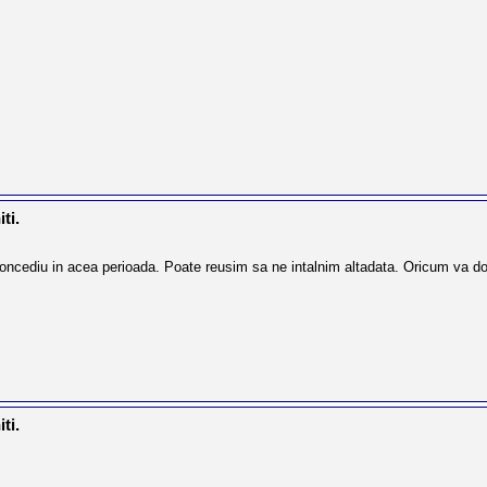
ti.
oncediu in acea perioada. Poate reusim sa ne intalnim altadata. Oricum va dor
ti.