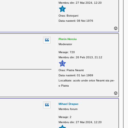
Membru din:
27 Mai 2024, 12:20
M
V
2
i
Oras:
Botoșani
o
Data nasterii:
08 Noi 1976
r
S
e
u
l
s
Florin Herciu
Moderator
Mesaje:
720
Membru din:
26 Feb 2013, 21:12
13
Oras:
Piatra Neamt
Data nasterii:
01 Ian 1969
Localitate:
acolo unde orice Neamt sta pe-
o Piatra
S
u
s
Mihael Drapac
Membru forum
Mesaje:
2
Membru din:
27 Mai 2024, 12:20