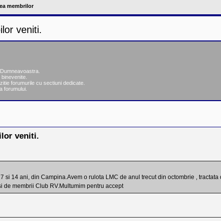
ea membrilor
or veniti.
ea Dumneavoastra.
 binevenite.
zitie forumurile cu sectiuni dedicate.
a forumului.
re
ăutare avansată
or veniti.
e 17 si 14 ani, din Campina.Avem o rulota LMC de anul trecut din octombrie , tractat
i si de membrii Club RV.Multumim pentru accept