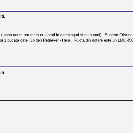
ti.
 ( pana acum am mers cu cortul in campinguri si nu numai) . Suntem Cristina s
) si 1 bucata catel Golden Retriever - Hera . Rulota din dotare este un LMC 45
ti.