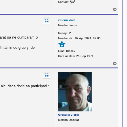
C
Contact:
o
S
n
u
t
s
valeriu.vlad
a
Membru forum
c
t
Mesaje:
2
otărât să ne cumpărăm o
e
Membru din:
07 Apr 2024, 09:05
a
2
ntâlniri de grup și de
z
Oras:
Brasov
ă
Data nasterii:
25 Sep 1971
p
e
S
u
C
s
i
u
p
ici daca doriti sa participati :
a
g
e
a
D
u
Grosu M Viorel
m
Membru asociat
i