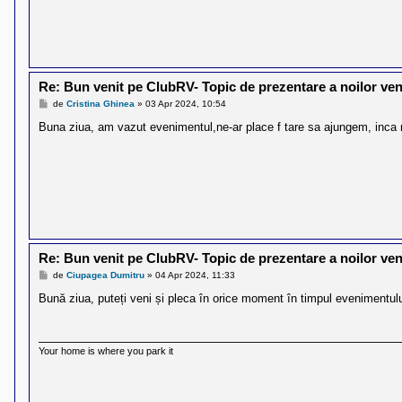
Re: Bun venit pe ClubRV- Topic de prezentare a noilor veni
M
de
Cristina Ghinea
»
03 Apr 2024, 10:54
e
s
Buna ziua, am vazut evenimentul,ne-ar place f tare sa ajungem, inca n
a
j
Re: Bun venit pe ClubRV- Topic de prezentare a noilor veni
M
de
Ciupagea Dumitru
»
04 Apr 2024, 11:33
e
s
Bună ziua, puteți veni și pleca în orice moment în timpul evenimentului
a
j
Your home is where you park it