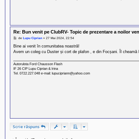
Re: Bun venit pe ClubRV- Topic de prezentare a noilor veni
M
de
Lupu Ciprian
»
27 Mai 2024, 22:54
e
s
Bine ai venit în comunitatea noastră!
a
Avem un coleg cu Duster și cort de plafon , e din Focșani. Îl cheamă M
j
Autorulota Ford Chausson Flash
IF 26 CIP Lupu Ciprian & Irina
Tel. 0722.227.048 e-mail: lupucipriann@yahoo.com
Scrie răspuns