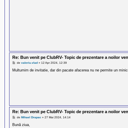
Re: Bun venit pe ClubRV- Topic de prezentare a noilor veni
M
de
valeriu.vlad
»
12 Apr 2024, 12:39
e
s
Multumim de invitatie, dar din pacate afacerea nu ne permite un minic
a
j
Re: Bun venit pe ClubRV- Topic de prezentare a noilor veni
M
de
Mihael Drapac
»
27 Mai 2024, 14:14
e
s
Bună ziua,
a