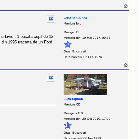
o
S
n
u
t
s
Cristina Ghinea
a
Membru forum
c
t
Mesaje:
11
i Liviu , 1 bucata copil de 12
e
Membru din:
19 Mai 2017, 09:37
0 din 1995 tractata de un Ford
a
9
z
Oras:
Bucuresti
ă
Data nasterii:
02 Feb 1976
p
e
S
u
C
s
i
u
p
a
g
Lupu Ciprian
e
Membru CD
a
Mesaje:
7439
D
Membru din:
20 Oct 2010, 17:29
u
15
m
i
Oras:
Bucuresti
t
Data nasterii:
06 Iun 1979