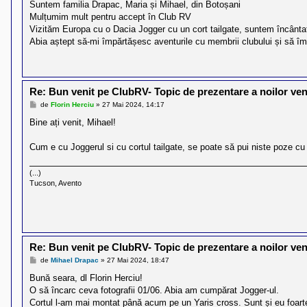
Suntem familia Drapac, Maria și Mihael, din Botoșani
j
Mulțumim mult pentru accept în Club RV
Vizităm Europa cu o Dacia Jogger cu un cort tailgate, suntem încântați
Abia aștept să-mi împărtășesc aventurile cu membrii clubului și să îm
Re: Bun venit pe ClubRV- Topic de prezentare a noilor veni
M
de
Florin Herciu
»
27 Mai 2024, 14:17
e
s
Bine ați venit, Mihael!
a
j
Cum e cu Joggerul si cu cortul tailgate, se poate să pui niste poze cu
(...)
Tucson, Avento
Re: Bun venit pe ClubRV- Topic de prezentare a noilor veni
M
de
Mihael Drapac
»
27 Mai 2024, 18:47
e
s
Bună seara, dl Florin Herciu!
a
O să încarc ceva fotografii 01/06. Abia am cumpărat Jogger-ul.
j
Cortul l-am mai montat până acum pe un Yaris cross. Sunt și eu foarte