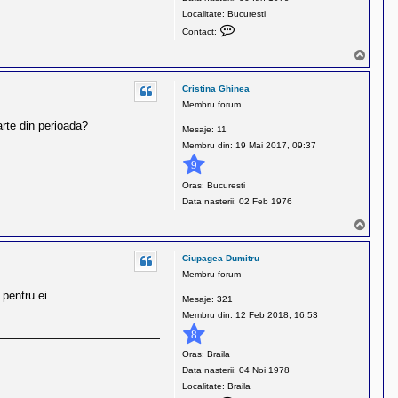
r
Localitate:
Bucuresti
u
C
Contact:
o
S
n
u
t
s
Cristina Ghinea
a
Membru forum
c
rte din perioada?
t
Mesaje:
11
e
Membru din:
19 Mai 2017, 09:37
a
9
z
Oras:
Bucuresti
ă
Data nasterii:
02 Feb 1976
p
e
S
u
L
s
u
Ciupagea Dumitru
p
Membru forum
u
 pentru ei.
Mesaje:
321
C
Membru din:
12 Feb 2018, 16:53
i
p
8
r
Oras:
Braila
i
Data nasterii:
04 Noi 1978
a
Localitate:
Braila
n