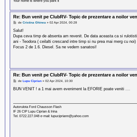
l
Your home is where you park it
o
t
e
Re: Bun venit pe ClubRV- Topic de prezentare a noilor veni
s
i
M
de
Cristina Ghinea
»
02 Apr 2024, 00:28
e
a
s
Salut!
u
a
t
Dupa ceva timp de absenta am revenit. De data aceasta ca si rulotisti
j
o
ani - Teodora ( ceilalti crescand intre timp si nu prea mai merg cu noi
r
Focus 2 de 1.6. Diesel. Sa ne vedem sanatosi!
u
l
o
t
e
d
i
Re: Bun venit pe ClubRV- Topic de prezentare a noilor veni
n
M
de
Lupu Ciprian
»
02 Apr 2024, 10:30
R
e
o
s
BUN VENIT ! a 1 mai avem eveniment la EFORIE poate veniti ....
m
a
a
j
n
i
Autorulota Ford Chausson Flash
a
IF 26 CIP Lupu Ciprian & Irina
Tel. 0722.227.048 e-mail: lupucipriann@yahoo.com