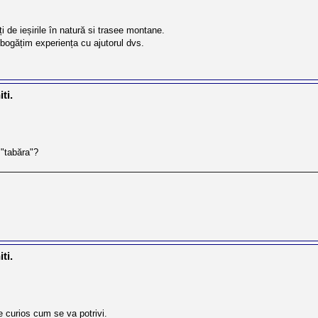
 de ieșirile în natură si trasee montane.
bogățim experiența cu ajutorul dvs.
ti.
 "tabăra"?
ti.
 curios cum se va potrivi.