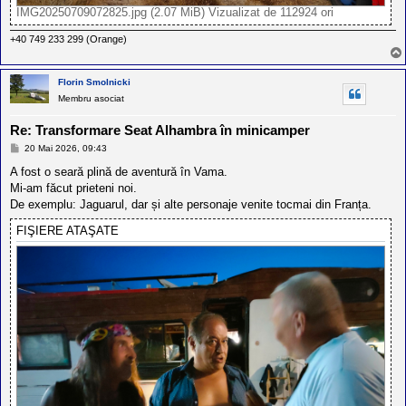
IMG20250709072825.jpg (2.07 MiB) Vizualizat de 112924 ori
+40 749 233 299 (Orange)
Florin Smolnicki
Membru asociat
Re: Transformare Seat Alhambra în minicamper
M
20 Mai 2026, 09:43
e
s
A fost o seară plină de aventură în Vama.
a
Mi-am făcut prieteni noi.
j
De exemplu: Jaguarul, dar și alte personaje venite tocmai din Franța.
FIŞIERE ATAŞATE