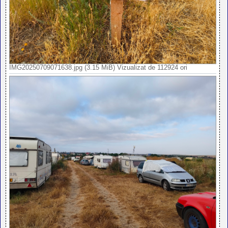
IMG20250709071638.jpg (3.15 MiB) Vizualizat de 112924 ori