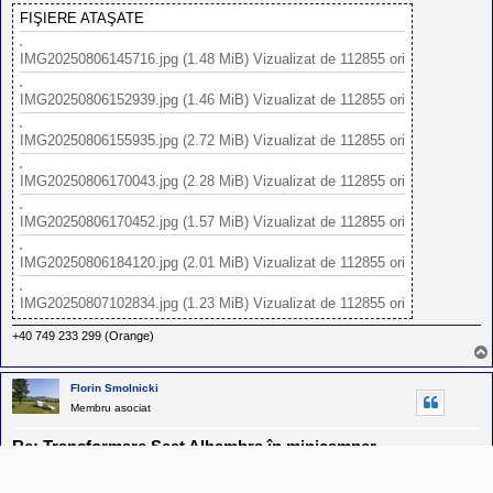
IMG20250806111919.jpg (1.14 MiB) Vizualizat de 112868 ori
IMG20250806112848.jpg (1.94 MiB) Vizualizat de 112868 ori
IMG20250806113803.jpg (1.95 MiB) Vizualizat de 112868 ori
IMG20250806130513.jpg (2.79 MiB) Vizualizat de 112868 ori
+40 749 233 299 (Orange)
Florin Smolnicki
Membru asociat
Re: Transformare Seat Alhambra în minicamper