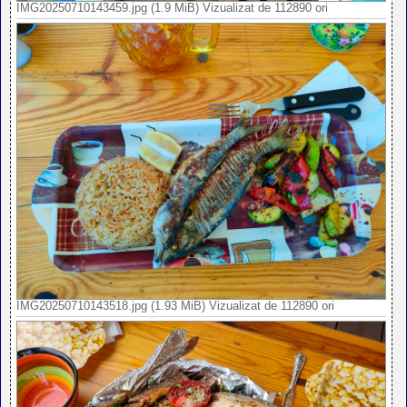
IMG20250710143459.jpg (1.9 MiB) Vizualizat de 112890 ori
IMG20250710143518.jpg (1.93 MiB) Vizualizat de 112890 ori