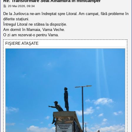
Re: Transformare Seat Alhambra în minicamper
M
20 Mai 2026, 09:34
e
s
De la Jurilovca ne-am îndreptat spre Litoral. Am campat, fără probleme în
a
diferite stațiuni.
j
Întregul Litoral ne stătea la dispoziție.
Am dormit în Mamaia, Vama Veche.
O zi am rezervat-o pentru Varna.
FIŞIERE ATAŞATE