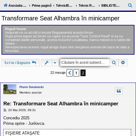
l
u
C
Asociatia ClubRV-RO
Prima pagină
Tehnic/Bursa RV
Tehnic RV (probleme/biblioteca tehnica)
BIBLIOTECA TEHNICA RV
b
ă
R
Transformare Seat Alhambra în minicamper
V
u
-
c
t
Reguli forum
o
Asigurati-va ca ati citit si insusit Regulamentul acestui forum.
a
m
Dupa prima logare pe forum va rugam sa accesati "User Control Panel" si sa va
u
completati datele personale, acesta incluzind Localitatea, marca masinii si a rulotei din
r
n
dotare.
Nerespectarea acestor reguli atrage dupa sine stergerea userului din baza de date a
i
e
forumului.
t
a
t
Căutare
Căuta
Scrie răspuns
e
a
1
2
Anterior
22 mesaje
p
o
s
e
Florin Smolnicki
s
Membru asociat
o
r
Re: Transformare Seat Alhambra în minicamper
i
l
M
20 Mai 2026, 09:31
o
e
r
s
Concediu 2025
d
a
Prima oprire - Jurilovca.
e
j
r
u
FIŞIERE ATAŞATE