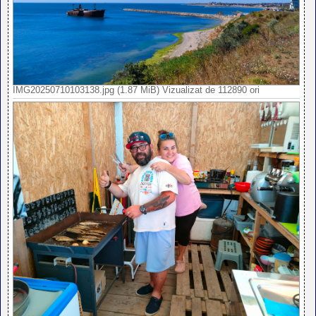
IMG20250710103138.jpg (1.87 MiB) Vizualizat de 112890 ori