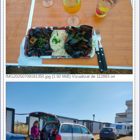
IMG20250709191350.jpg (1.92 MiB) Vizualizat de 112893 ori