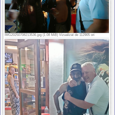
IMG20250708213536.jpg (1.08 MiB) Vizualizat de 112905 ori