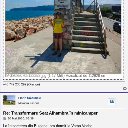
IMG20250708133353.jpg (1.17 MiB) Vizualizat de 112928 ori
+40 749 233 299 (Orange)
Florin Smolnicki
Membru asociat
Re: Transformare Seat Alhambra în minicamper
M
20 Mai 2026, 09:39
e
s
La întoarcerea din Bulgaria, am dormit la Vama Veche.