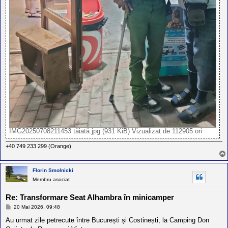
IMG20250708211453 tăiată.jpg (931 KiB) Vizualizat de 112905 ori
+40 749 233 299 (Orange)
Florin Smolnicki
Membru asociat
Re: Transformare Seat Alhambra în minicamper
M
20 Mai 2026, 09:48
e
s
Au urmat zile petrecute între București și Costinești, la Camping Don
a