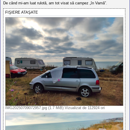
a
De când mi-am luat rulotă, am tot visat să campez „în Vamă”.
j
FIŞIERE ATAŞATE
IMG20250709072957.jpg (1.7 MiB) Vizualizat de 112924 ori