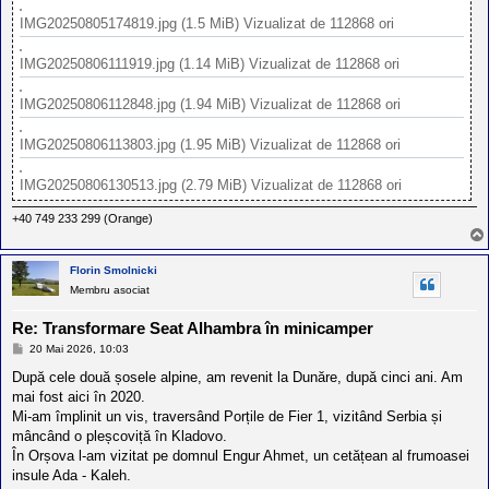
IMG20250805174819.jpg (1.5 MiB) Vizualizat de 112868 ori