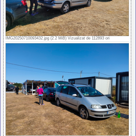
IMG20250710093432.jpg (2.2 MiB) Vizualizat de 112893 ori