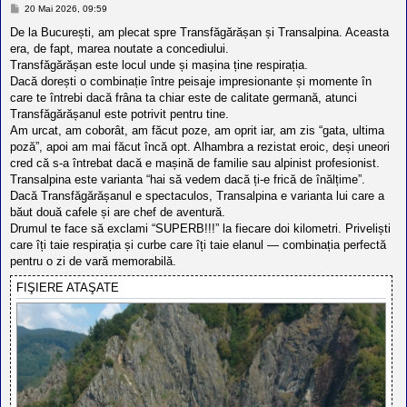
M
20 Mai 2026, 09:59
e
s
De la București, am plecat spre Transfăgărășan și Transalpina. Aceasta
a
era, de fapt, marea noutate a concediului.
j
Transfăgărășan este locul unde și mașina ține respirația.
Dacă dorești o combinație între peisaje impresionante și momente în
care te întrebi dacă frâna ta chiar este de calitate germană, atunci
Transfăgărășanul este potrivit pentru tine.
Am urcat, am coborât, am făcut poze, am oprit iar, am zis “gata, ultima
poză”, apoi am mai făcut încă opt. Alhambra a rezistat eroic, deși uneori
cred că s-a întrebat dacă e mașină de familie sau alpinist profesionist.
Transalpina este varianta “hai să vedem dacă ți-e frică de înălțime”.
Dacă Transfăgărășanul e spectaculos, Transalpina e varianta lui care a
băut două cafele și are chef de aventură.
Drumul te face să exclami “SUPERB!!!” la fiecare doi kilometri. Priveliști
care îți taie respirația și curbe care îți taie elanul — combinația perfectă
pentru o zi de vară memorabilă.
FIŞIERE ATAŞATE