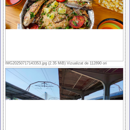
IMG20250717143353.jpg (2.35 MiB) Vizualizat de 112890 ori