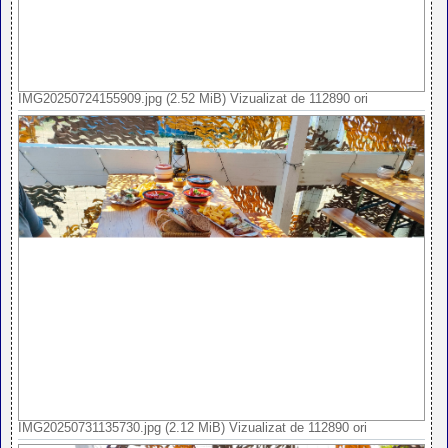
IMG20250724155909.jpg (2.52 MiB) Vizualizat de 112890 ori
IMG20250731135730.jpg (2.12 MiB) Vizualizat de 112890 ori