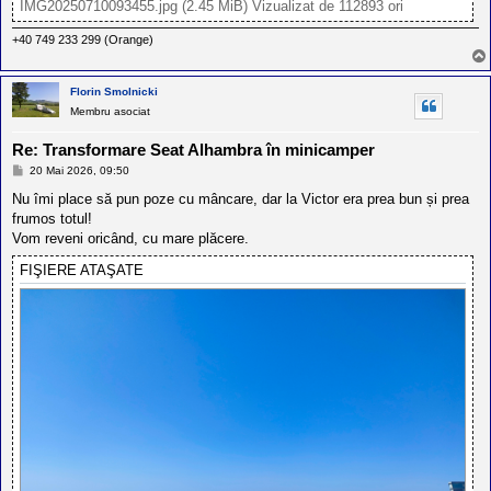
IMG20250710093455.jpg (2.45 MiB) Vizualizat de 112893 ori
+40 749 233 299 (Orange)
Florin Smolnicki
Membru asociat
Re: Transformare Seat Alhambra în minicamper
M
20 Mai 2026, 09:50
e
s
Nu îmi place să pun poze cu mâncare, dar la Victor era prea bun și prea
a
frumos totul!
j
Vom reveni oricând, cu mare plăcere.
FIŞIERE ATAŞATE