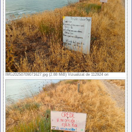
IMG20250709071627.jpg (2.88 MiB) Vizualizat de 112924 ori