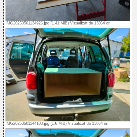
IMG20250501134926.jpg (1.41 MiB) Vizualizat de 13064 ori
IMG20250501144100.jpg (1.6 MiB) Vizualizat de 13064 ori