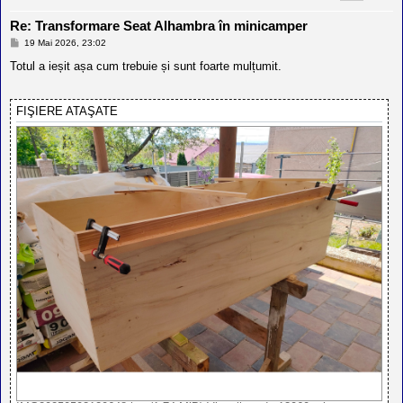
Re: Transformare Seat Alhambra în minicamper
M
19 Mai 2026, 23:02
e
s
Totul a ieșit așa cum trebuie și sunt foarte mulțumit.
a
j
FIŞIERE ATAŞATE