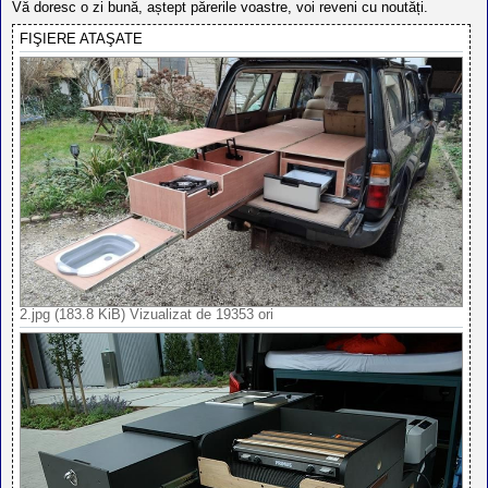
Vă doresc o zi bună, aștept părerile voastre, voi reveni cu noutăți.
FIŞIERE ATAŞATE
2.jpg (183.8 KiB) Vizualizat de 19353 ori