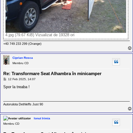
4.jpg (79.67 KiB) Vizualizat de 19328 ori
+40 749 233 299 (Orange)
Ciprian Rosca
Membru CD
Re: Transformare Seat Alhambra în minicamper
M
12 Feb 2025, 14:07
e
s
Spor la treaba !
a
j
Autorulota Dethleffs Just 90
Ionut Irimia
Membru CD