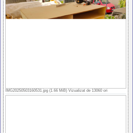
IMG20250503160531.jpg (1.66 MiB) Vizualizat de 13060 ori