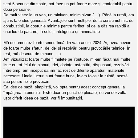
l
scot 5 scaune din spate, pot face un pat foarte mare și confortabil pentru
o
două persoane.
t
e
De mult visez la un van, un minivan, miniminivan (... ). Până la urmă, am
s
ajuns la o idee generală. Avantajele sunt multiple: de la consumul mic de
i
combustibil, la costurile minime pentru feribot, și de la găsirea rapidă a
a
u
unui loc de parcare, la soluții inteligente și minimaliste.
t
o
Mă documentez foarte serios încă din vara anului 2024. Aș avea nevoie
r
de foarte multe sfaturi, de idei și rezolvări pentru provocările tehnice. În
u
l
rest, mă descurc de minune... :)
o
Am vizualizat foarte multe filmulețe pe Youtube, mi-am făcut mai multe
t
liste cu tot felul de planuri, idei, dorințe, așteptări, răspunsuri, rezolvări.
e
d
Între timp, am început să îmi fac rost de diferite aparaturi, materiale
i
necesare. Unele lucruri sunt foarte bune, le-am folosit la rulotă, acasă
n
sau pentru noile provocări.
R
Ca idee de bază, simplistă, voi opta pentru acest concept general la
o
m
împărțirea interiorului. Este doar un punct de plecare, eu voi dezvolta
a
ușor diferit ideea de bază, vor fi îmbunătățiri.
n
i
a