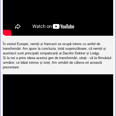
În vestul Europei, nemții și francezii se ocupă intens cu astfel de
transformări. Am ajuns la concluzia, total surprinzătoare, că nemții și
austriecii sunt principalii simpatizanți ai Daciilor Dokker și Lodgy.
Și la noi a prins ideea acestui gen de transformări, uitați - vă la filmulețul
următor, ce băiat inimos și isteț. Am urmărit de câteva ori această
prezentare: