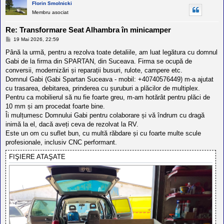
Florin Smolnicki
Membru asociat
Re: Transformare Seat Alhambra în minicamper
M
19 Mai 2026, 22:59
e
s
Până la urmă, pentru a rezolva toate detaliile, am luat legătura cu domnul
a
Gabi de la firma din SPARTAN, din Suceava. Firma se ocupă de
j
conversii, modernizări și reparații busuri, rulote, campere etc.
Domnul Gabi (Gabi Spartan Suceava - mobil: +40740576449) m-a ajutat
cu trasarea, debitarea, prinderea cu șuruburi a plăcilor de multiplex.
Pentru ca mobilierul să nu fie foarte greu, m-am hotărât pentru plăci de
10 mm și am procedat foarte bine.
Îi mulțumesc Domnului Gabi pentru colaborare și vă îndrum cu dragă
inimă la el, dacă aveți ceva de rezolvat la RV.
Este un om cu suflet bun, cu multă răbdare și cu foarte multe scule
profesionale, inclusiv CNC performant.
FIŞIERE ATAŞATE