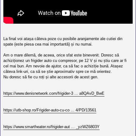
La final voi atașa câteva poze cu posibile aranjamente ale cutiei din
spate (este piesa cea mai importantă) și nu numai.
Am o mare dilemă, de aceea, orice sfat este binevenit. Doresc să
achiziționez un frigider auto cu compresor, pe 12 V și nu știu care ar fi
cel mai bun. Am nevoie de ajutor, ca să fac o achiziție bună. Atașez
câteva link-uri, ca să se știe aproximativ spre ce mă orientez.
Nu doresc să fie cu roți și alte accesorii de acest gen.
https://www.denisnetwork.com/frigider-3 ... a8QAvD_BwE
https://utb-shop.ro/Frigider-auto-cu-co ... 4/PD/13561
https://www.smartheater.ro/frigider-aut ... _yzWZ6803Y