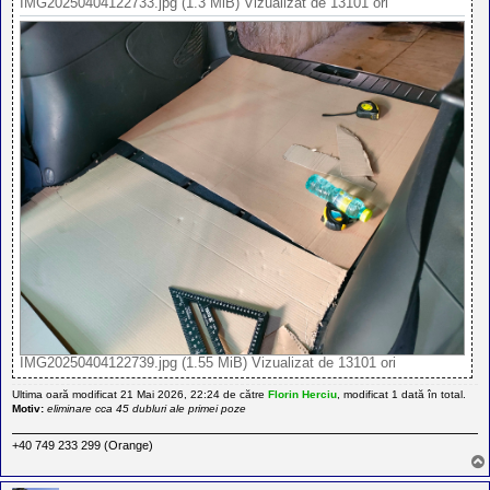
IMG20250404122733.jpg (1.3 MiB) Vizualizat de 13101 ori
IMG20250404122739.jpg (1.55 MiB) Vizualizat de 13101 ori
Ultima oară modificat 21 Mai 2026, 22:24 de către
Florin Herciu
, modificat 1 dată în total.
Motiv:
eliminare cca 45 dubluri ale primei poze
+40 749 233 299 (Orange)