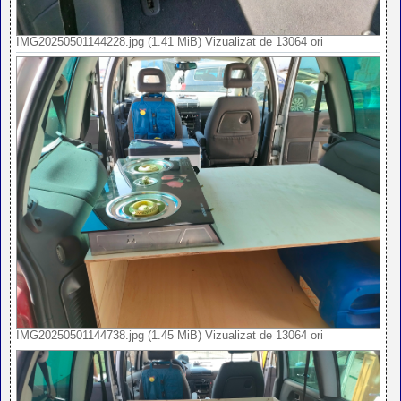
IMG20250501144228.jpg (1.41 MiB) Vizualizat de 13064 ori
IMG20250501144738.jpg (1.45 MiB) Vizualizat de 13064 ori