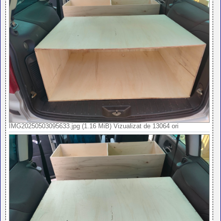
IMG20250503095633.jpg (1.16 MiB) Vizualizat de 13064 ori