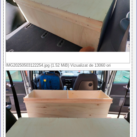
IMG20250503122254.jpg (1.52 MiB) Vizualizat de 13060 ori