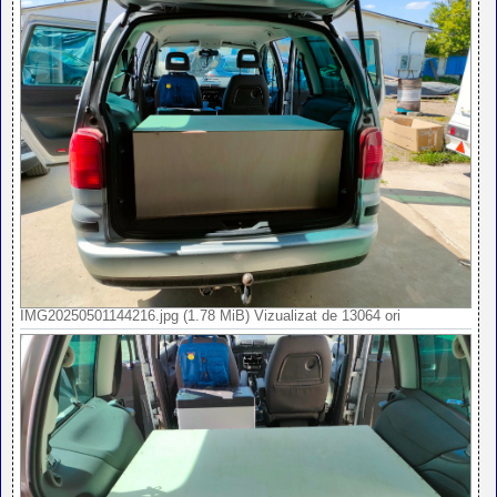
IMG20250501144216.jpg (1.78 MiB) Vizualizat de 13064 ori