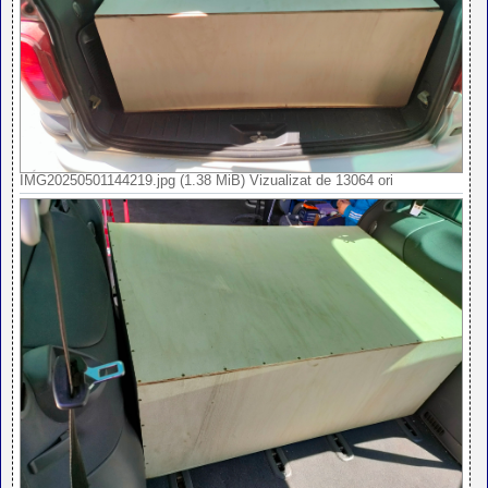
IMG20250501144219.jpg (1.38 MiB) Vizualizat de 13064 ori