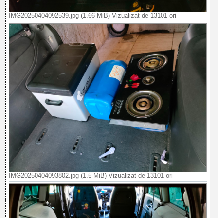
IMG20250404092539.jpg (1.66 MiB) Vizualizat de 13101 ori
IMG20250404093802.jpg (1.5 MiB) Vizualizat de 13101 ori