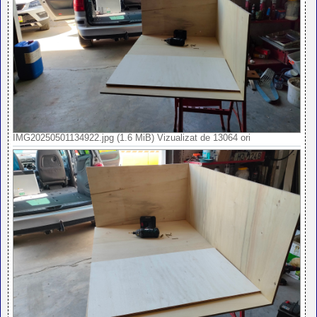
IMG20250501134922.jpg (1.6 MiB) Vizualizat de 13064 ori