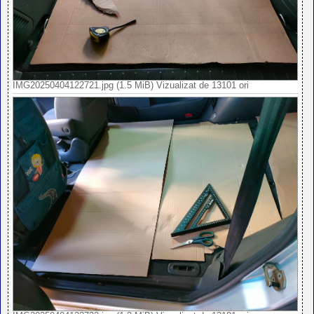
IMG20250404122721.jpg (1.5 MiB) Vizualizat de 13101 ori