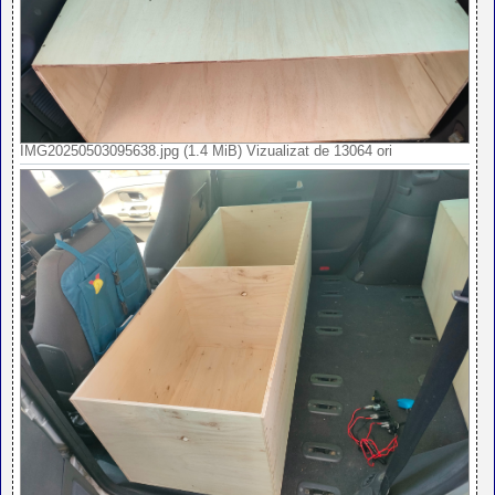
IMG20250503095638.jpg (1.4 MiB) Vizualizat de 13064 ori