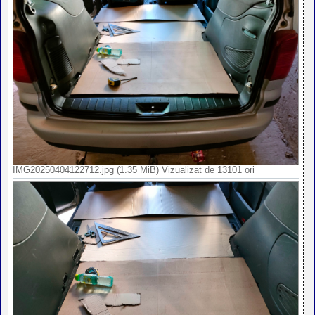
IMG20250404122712.jpg (1.35 MiB) Vizualizat de 13101 ori