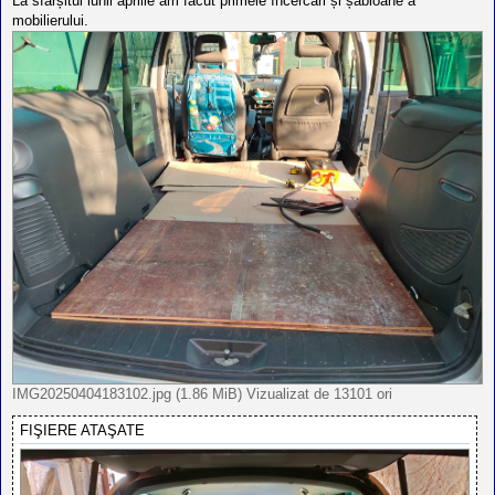
La sfârșitul lunii aprilie am făcut primele încercări și șabloane a
mobilierului.
IMG20250404183102.jpg (1.86 MiB) Vizualizat de 13101 ori
FIŞIERE ATAŞATE