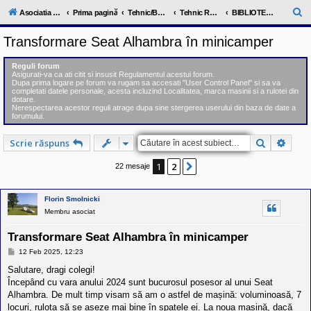
l
u
C
Asociatia ClubRV-RO
Prima pagină
Tehnic/Bursa RV
Tehnic RV (probleme/biblioteca tehnica)
BIBLIOTECA TEHNICA RV
b
ă
R
Transformare Seat Alhambra în minicamper
V
u
-
c
t
Reguli forum
o
Asigurati-va ca ati citit si insusit Regulamentul acestui forum.
a
m
Dupa prima logare pe forum va rugam sa accesati "User Control Panel" si sa va
u
completati datele personale, acesta incluzind Localitatea, marca masinii si a rulotei din
r
n
dotare.
Nerespectarea acestor reguli atrage dupa sine stergerea userului din baza de date a
i
e
forumului.
t
a
t
Căutare
Căuta
Scrie răspuns
e
a
1
2
Următorul
22 mesaje
p
o
s
e
Florin Smolnicki
s
Membru asociat
o
r
Transformare Seat Alhambra în minicamper
i
l
M
12 Feb 2025, 12:23
o
e
r
s
Salutare, dragi colegi!
d
a
Începând cu vara anului 2024 sunt bucurosul posesor al unui Seat
e
j
r
Alhambra. De mult timp visam să am o astfel de mașină: voluminoasă, 7
u
locuri, rulota să se așeze mai bine în spatele ei. La noua mașină, dacă