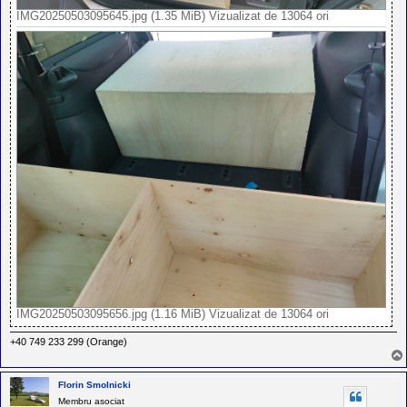
IMG20250503095645.jpg (1.35 MiB) Vizualizat de 13064 ori
IMG20250503095656.jpg (1.16 MiB) Vizualizat de 13064 ori
+40 749 233 299 (Orange)
Florin Smolnicki
Membru asociat