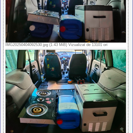
IMG20250404092530.jpg (1.43 MiB) Vizualizat de 13101 ori