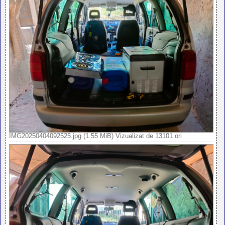
IMG20250404092525.jpg (1.55 MiB) Vizualizat de 13101 ori