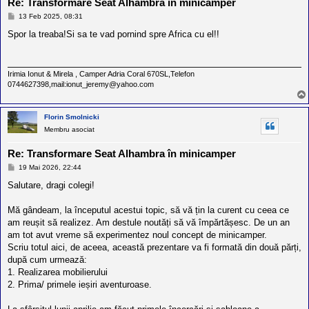
Re: Transformare Seat Alhambra în minicamper
M
13 Feb 2025, 08:31
e
s
Spor la treaba!Si sa te vad pornind spre Africa cu el!!
a
j
Irimia Ionut & Mirela , Camper Adria Coral 670SL,Telefon
0744627398,mail:ionut_jeremy@yahoo.com
Florin Smolnicki
Membru asociat
Re: Transformare Seat Alhambra în minicamper
M
19 Mai 2026, 22:44
e
s
Salutare, dragi colegi!
a
j
Mă gândeam, la începutul acestui topic, să vă țin la curent cu ceea ce
am reușit să realizez. Am destule noutăți să vă împărtășesc. De un an
am tot avut vreme să experimentez noul concept de minicamper.
Scriu totul aici, de aceea, această prezentare va fi formată din două părți,
după cum urmează:
1. Realizarea mobilierului
2. Prima/ primele ieșiri aventuroase.