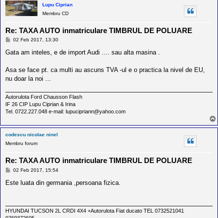
Lupu Ciprian
Membru CD
Re: TAXA AUTO inmatriculare TIMBRUL DE POLUARE
M
02 Feb 2017, 13:30
e
s
Gata am inteles, e de import Audi .... sau alta masina .
a
j
Asa se face pt. ca multi au ascuns TVA -ul e o practica la nivel de EU,
nu doar la noi ...
Autorulota Ford Chausson Flash
IF 26 CIP Lupu Ciprian & Irina
Tel. 0722.227.048 e-mail: lupucipriann@yahoo.com
codescu nicolae ninel
Membru forum
Re: TAXA AUTO inmatriculare TIMBRUL DE POLUARE
M
02 Feb 2017, 15:54
e
s
Este luata din germania ,persoana fizica.
a
j
HYUNDAI TUCSON 2L CRDI 4X4 +Autorulota Fiat ducato TEL 0732521041