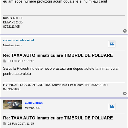
s
eu am scos numere provizorii acum doua zile si nu mi-au cerut
a
j
Knaus 450 TF
BMW X3 2.0D
0722111405
codescu nicolae ninel
Membru forum
Re: TAXA AUTO inmatriculare TIMBRUL DE POLUARE
M
01 Feb 2017, 21:15
e
s
Salut la Ploiesti nu este nevoie astazi am depus actele la inmatriculari
a
pentru autorulota
j
HYUNDAI TUCSON 2L CRDI 4X4 +Autorulota Fiat ducato TEL 0732521041
0769372605
Lupu Ciprian
Membru CD
Re: TAXA AUTO inmatriculare TIMBRUL DE POLUARE
M
02 Feb 2017, 11:55
e