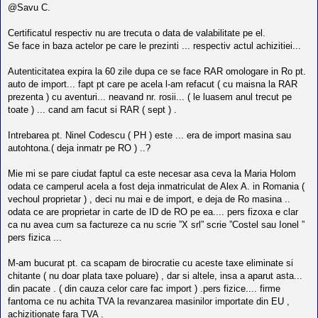
s
@Savu C.
a
j
Certificatul respectiv nu are trecuta o data de valabilitate pe el.
Se face in baza actelor pe care le prezinti ... respectiv actul achizitiei...
Autenticitatea expira la 60 zile dupa ce se face RAR omologare in Ro pt.
auto de import... fapt pt care pe acela l-am refacut ( cu maisna la RAR
prezenta ) cu aventuri... neavand nr. rosii... ( le luasem anul trecut pe
toate ) ... cand am facut si RAR ( sept ) .
Intrebarea pt. Ninel Codescu ( PH ) este ... era de import masina sau
autohtona.( deja inmatr pe RO ) ..?
Mie mi se pare ciudat faptul ca este necesar asa ceva la Maria Holom
odata ce camperul acela a fost deja inmatriculat de Alex A. in Romania (
vechoul proprietar ) , deci nu mai e de import, e deja de Ro masina ..
odata ce are proprietar in carte de ID de RO pe ea.... pers fizoxa e clar
ca nu avea cum sa factureze ca nu scrie ”X srl” scrie ”Costel sau Ionel ”
pers fizica ...
M-am bucurat pt. ca scapam de birocratie cu aceste taxe eliminate si
chitante ( nu doar plata taxe poluare) , dar si altele, insa a aparut asta...
din pacate . ( din cauza celor care fac import ) .pers fizice.... firme
fantoma ce nu achita TVA la revanzarea masinilor importate din EU ,
achizitionate fara TVA .