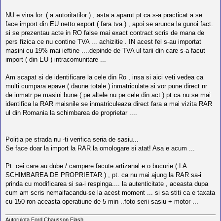
NU e vina lor..( a autoritatilor ) , asta a aparut pt ca s-a practicat a se
face import din EU netto export ( fara tva ) , apoi se arunca la gunoi fact.
si se prezentau acte in RO false mai exact contract scris de mana de
pers fizica ce nu contine TVA ... achizitie . IN acest fel s-au importat
masini cu 19% mai ieftine ....depinde de TVA ul tarii din care s-a facut
import ( din EU ) intracomunitare ...
Am scapat si de identificare la cele din Ro , insa si aici veti vedea ca
multi cumpara epave ( daune totale ) inmatriculate si vor pune direct nr
de inmatr pe masini bune ( pe altele nu pe cele din act ) pt ca nu se mai
identifica la RAR maisnile se inmatriculeaza direct fara a mai vizita RAR
ul din Romania la schimbarea de proprietar ....
Politia pe strada nu -ti verifica seria de sasiu...
Se face doar la import la RAR la omologare si atat! Asa e acum ...
Pt. cei care au dube / campere facute artizanal e o bucurie ( LA
SCHIMBAREA DE PROPRIETAR ) , pt. ca nu mai ajung la RAR sa-i
prinda cu modificarea si sa-i respinga.... la autenticitate , aceasta dupa
cum am scris nemaifacandu-se la acest moment ... si sa stiti ca e taxata
cu 150 ron aceasta operatiune de 5 min ..foto serii sasiu + motor ...
Autorulota Ford Chausson Flash