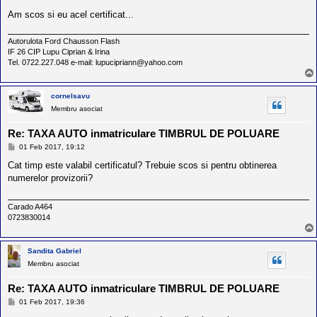
l
j
o
Am scos si eu acel certificat...
t
e
Autorulota Ford Chausson Flash
s
i
IF 26 CIP Lupu Ciprian & Irina
a
Tel. 0722.227.048 e-mail: lupucipriann@yahoo.com
u
t
o
cornelsavu
r
Membru asociat
u
l
o
Re: TAXA AUTO inmatriculare TIMBRUL DE POLUARE
t
M
01 Feb 2017, 19:12
e
e
d
s
Cat timp este valabil certificatul? Trebuie scos si pentru obtinerea
i
a
numerelor provizorii?
n
j
R
o
Carado A464
m
0723830014
a
n
i
a
Sandita Gabriel
Membru asociat
Re: TAXA AUTO inmatriculare TIMBRUL DE POLUARE
M
01 Feb 2017, 19:36
e