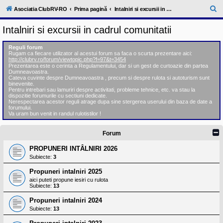
l
u
C
Asociatia ClubRV-RO
Prima pagină
Intalniri si excursii in cadrul comunitatii
b
ă
R
Intalniri si excursii in cadrul comunitatii
V
u
-
c
t
Reguli forum
o
Rugam ca fiecare utilizator al acestui forum sa faca o scurta prezentare aici:
a
m
http://clubrv.ro/forum/viewtopic.php?f=97&t=3454
u
Prezentarea este o cerinta a Regulamentului, dar si un gest de curtoazie din partea
r
n
Dumneavoastra.
Cateva cuvinte despre Dumneavoastra , precum si despre rulota si autoturism sunt
i
e
binevenite.
t
Pentru intrebari sau lamuriri despre activitati, probleme tehnice, etc. va stau la
a
dispozitie forumurile cu sectiuni dedicate.
t
Nerespectarea acestor reguli atrage dupa sine stergerea userului din baza de date a
e
forumului.
a
Va uram bun venit in randul rulotistilor !
p
o
Forum
s
e
s
PROPUNERI INTÂLNIRI 2026
o
Subiecte:
3
r
i
Propuneri intalniri 2025
l
aici puteti propune iesiri cu rulota
o
Subiecte:
13
r
d
Propuneri intalniri 2024
e
Subiecte:
13
r
u