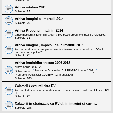
Arhiva intalniri 2015
Subiecte:
15
Arhiva imagini si impresii 2014
Subiecte:
22
Arhiva Propuneri intalniri 2014
Orice membru al forumului ClubRV-RO poate propune o intalnire rulotistica
Subiecte:
72
Arhiva imagini , impresii de la intalniri 2013
Aici putem descrie in imagini si cuvinte intalnirile sau excursiile cu RV-ul la
care am participat in 2013
Subiecte:
75
Arhiva intalnirilor trecute 2006-2012
arhiva anilor 2006 - 2012
Programul Activitatilor CLUBRV-RO in anul 2007
Subforumuri:
,
Programul Activitatilor CLUBRV-RO in anul 2008
Subiecte:
833
Calatorii / excursii fara RV
Aici puteti descrie excursiile dvs in tara sau strainatate unde nu ati fost cu RV-
ul.
Subiecte:
20
Calatorii in strainatate cu RV-ul, in imagini si cuvinte
Subiecte:
248