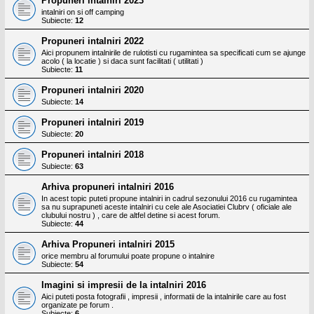
Propuneri intalniri 2023
l
o
intalniri on si off camping
Subiecte:
12
t
e
Propuneri intalniri 2022
s
i
Aici propunem intalnirile de rulotisti cu rugamintea sa specificati cum se ajunge
a
acolo ( la locatie ) si daca sunt facilitati ( utilitati )
Subiecte:
11
u
t
Propuneri intalniri 2020
o
r
Subiecte:
14
u
l
Propuneri intalniri 2019
o
Subiecte:
20
t
e
Propuneri intalniri 2018
d
Subiecte:
63
i
n
Arhiva propuneri intalniri 2016
R
o
In acest topic puteti propune intalniri in cadrul sezonului 2016 cu rugamintea
sa nu suprapuneti aceste intalniri cu cele ale Asociatiei Clubrv ( oficiale ale
m
clubului nostru ) , care de altfel detine si acest forum.
a
Subiecte:
44
n
i
Arhiva Propuneri intalniri 2015
a
orice membru al forumului poate propune o intalnire
Subiecte:
54
Imagini si impresii de la intalniri 2016
Aici puteti posta fotografii , impresii , informatii de la intalnirile care au fost
organizate pe forum .
Subiecte:
6