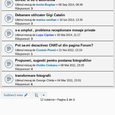
Ultimul mesaj de
Ionita Bogdan
«
08 Sep 2014, 08:38
Răspunsuri:
3
Debanare utilizator Gigi Catalin
Ultimul mesaj de
marius sevilian
«
16 Iun 2014, 13:35
Răspunsuri:
3
s-a umplut , problema receptionare mesaje private
Ultimul mesaj de
Lupu Ciprian
«
30 Mai 2014, 11:17
Răspunsuri:
3
Pot sa-mi dezactivez CHAT-ul din pagina Forum?
Ultimul mesaj de
Cosmin Prund
«
21 Noi 2012, 13:19
Răspunsuri:
1
Propuneri, sugestii pentru postarea fotografiilor
Ultimul mesaj de
Ovidiu Ciobanu
«
08 Mai 2011, 23:29
Răspunsuri:
4
transformare fotografii
Ultimul mesaj de
George Chirila
«
04 Mar 2011, 23:01
Răspunsuri:
6
Subiect nou
12 subiecte • Pagina
1
din
1