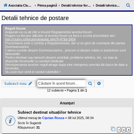
l
u
C
Asociatia ClubRV-RO
Prima pagină
Detalii tehnice forum
Detalii tehnice de postare
b
ă
R
Detalii tehnice de postare
V
u
-
c
t
Reguli forum
o
Asigurati-va ca ati citit si insusit Regulamentul acestui forum.
a
m
Rugam ca fiecare utilizator al acestui forum sa faca o scurta prezentare aici:
u
http://clubrv.ro/forum/viewtopic.php?f=97&t=3454
r
n
Prezentarea este o cerinta a Regulamentului, dar si un gest de curtoazie din partea
Dumneavoastra.
i
e
Cateva cuvinte despre Dumneavoastra , precum si despre rulota si autoturism sunt
t
binevenite.
a
Pentru intrebari sau lamuriri despre activitati, probleme tehnice, etc. va stau la
t
dispozitie forumurile cu sectiuni dedicate.
e
Nerespectarea acestor reguli atrage dupa sine stergerea userului din baza de date a
a
forumului.
Va uram bun venit in randul rulotistilor !
p
o
s
Căutare
Căutare avansat
Subiect nou
e
s
12 subiecte • Pagina
1
din
1
o
r
i
Anunţuri
l
o
Subiect destinat situațiilor tehnice
r
Ultimul mesaj de
Ciprian Rosca
«
08 Iul 2025, 08:34
d
e
Scris în
Sugestii
r
Răspunsuri:
31
1
2
3
u