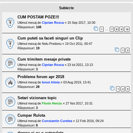
l
o
Subiecte
t
e
CUM POSTAM POZE!!!
s
i
Ultimul mesaj de
Ciprian Rosca
«
15 Sep 2017, 10:30
a
Răspunsuri:
108
1
7
8
9
10
…
u
t
Cum puteti sa faceti singuri un Clip
o
r
Ultimul mesaj de
Nelu Predonu
«
19 Oct 2011, 00:47
u
Răspunsuri:
19
1
2
l
o
Cum trimitem mesaje private
t
e
Ultimul mesaj de
Ciprian Rosca
«
23 Iul 2021, 13:13
d
Răspunsuri:
3
i
n
Probleme forum apr 2018
R
Ultimul mesaj de
Ionut Irimia
«
03 Aug 2019, 13:41
o
Răspunsuri:
28
m
1
2
3
a
n
Setari vizionare topic
i
Ultimul mesaj de
Florin Herciu
«
27 Noi 2017, 10:31
a
Răspunsuri:
3
Cumpar Rulota
Ultimul mesaj de
Constantin Curelea
«
12 Feb 2016, 09:24
Răspunsuri:
8
doresc si eu o autorulota