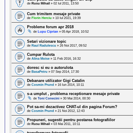
l
de
Rusu Mihail
»
02 Iul 2011, 13:50
o
t
e
Cum trimitem mesaje private
s
de
Florin Herciu
»
10 Iul 2021, 19:39
i
a
Probleme forum apr 2018
u
de
Lupu Ciprian
»
05 Apr 2018, 10:52
t
o
Setari vizionare topic
r
de
Raul Radulescu
»
26 Noi 2017, 09:52
u
l
Cumpar Rulota
o
de
Alina Moise
»
11 Feb 2016, 16:32
t
e
doresc si eu o autorulota
d
i
de
BasaPetru
»
07 Sep 2014, 17:30
n
R
Debanare utilizator Gigi Catalin
o
de
Cosmin Prund
»
16 Iun 2014, 10:11
m
a
s-a umplut , problema receptionare mesaje private
n
de
Toni Conecini
»
30 Mai 2014, 00:30
i
a
Pot sa-mi dezactivez CHAT-ul din pagina Forum?
de
Cosmin Prund
»
21 Noi 2012, 12:43
Propuneri, sugestii pentru postarea fotografiilor
de
Rusu Mihail
»
03 Mai 2011, 10:11
transformare fotografii