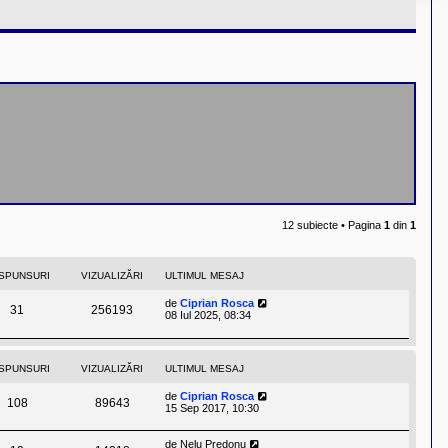
12 subiecte • Pagina
1
din
1
SPUNSURI
VIZUALIZĂRI
ULTIMUL MESAJ
de
Ciprian Rosca
31
256193
08 Iul 2025, 08:34
SPUNSURI
VIZUALIZĂRI
ULTIMUL MESAJ
de
Ciprian Rosca
108
89643
15 Sep 2017, 10:30
de
Nelu Predonu