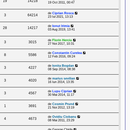
19
14218
19 Oct 2011, 00:47
de
Ciprian Rosca
3
64214
23 Iul 2021, 13:13
de
Ionut Irimia
28
14217
03 Aug 2019, 13:41
de
Florin Herciu
3
3015
27 Noi 2017, 10:31
de
Constantin Curelea
8
5586
12 Feb 2016, 09:24
de
Ionita Bogdan
3
4227
08 Sep 2014, 08:38
de
marius sevilian
3
4020
16 Iun 2014, 13:35
de
Lupu Ciprian
3
4567
30 Mai 2014, 11:17
de
Cosmin Prund
1
3691
21 Noi 2012, 13:19
de
Ovidiu Ciobanu
4
4673
08 Mai 2011, 23:29
de
George Chirila