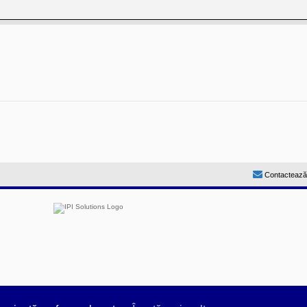
Contactează
by
Prosk8er