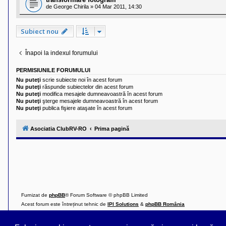
de
George Chirila
»
04 Mar 2011, 14:30
Subiect nou
Înapoi la indexul forumului
PERMISIUNILE FORUMULUI
Nu puteţi
scrie subiecte noi în acest forum
Nu puteţi
răspunde subiectelor din acest forum
Nu puteţi
modifica mesajele dumneavoastră în acest forum
Nu puteţi
şterge mesajele dumneavoastră în acest forum
Nu puteţi
publica fişiere ataşate în acest forum
Asociatia ClubRV-RO
Prima pagină
Furnizat de
phpBB
® Forum Software © phpBB Limited
Acest forum este întreținut tehnic de
IPI Solutions
&
phpBB România
Style ProsilverSlideEdition created by Talk19Zehn OnGray-Design.de & Style Updated 
Confidențialitate
||
Termeni