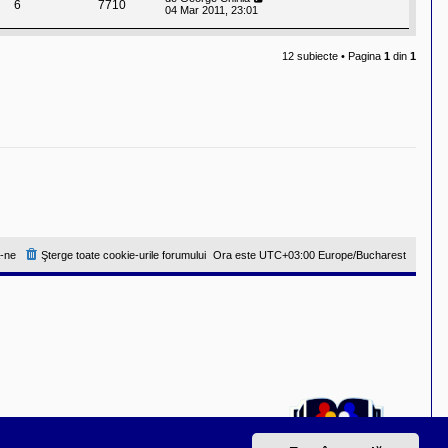
6
7710
04 Mar 2011, 23:01
12 subiecte • Pagina
1
din
1
-ne
Şterge toate cookie-urile forumului
Ora este UTC+03:00 Europe/Bucharest