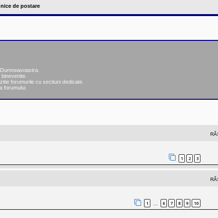
hnice de postare
ea Dumneavoastra.
 binevenite.
zitie forumurile cu sectiuni dedicate.
a forumului.
nsată
RĂ
1
2
3
RĂ
1
6
7
8
9
10
…