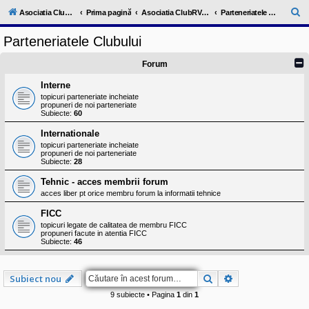
l
u
C
Asociatia ClubRV-RO
Prima pagină
Asociatia ClubRV-RO
Parteneriatele Clubului
b
ă
R
Parteneriatele Clubului
V
u
-
c
t
Forum
o
a
m
Interne
u
r
topicuri parteneriate incheiate
n
propuneri de noi parteneriate
i
e
Subiecte:
60
t
a
Internationale
t
topicuri parteneriate incheiate
e
propuneri de noi parteneriate
a
Subiecte:
28
p
o
Tehnic - acces membrii forum
s
acces liber pt orice membru forum la informatii tehnice
e
s
FICC
o
r
topicuri legate de calitatea de membru FICC
propuneri facute in atentia FICC
i
Subiecte:
46
l
o
r
d
Căutare
Căutare avansat
Subiect nou
e
r
9 subiecte • Pagina
1
din
1
u