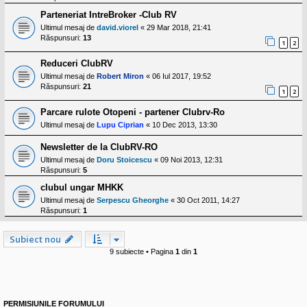
Parteneriat IntreBroker -Club RV
Ultimul mesaj de
david.viorel
«
29 Mar 2018, 21:41
Răspunsuri:
13
1
2
Reduceri ClubRV
Ultimul mesaj de
Robert Miron
«
06 Iul 2017, 19:52
Răspunsuri:
21
1
2
Parcare rulote Otopeni - partener Clubrv-Ro
Ultimul mesaj de
Lupu Ciprian
«
10 Dec 2013, 13:30
Newsletter de la ClubRV-RO
Ultimul mesaj de
Doru Stoicescu
«
09 Noi 2013, 12:31
Răspunsuri:
5
clubul ungar MHKK
Ultimul mesaj de
Serpescu Gheorghe
«
30 Oct 2011, 14:27
Răspunsuri:
1
Subiect nou
9 subiecte • Pagina
1
din
1
PERMISIUNILE FORUMULUI