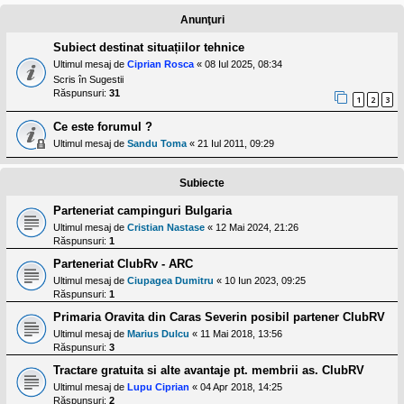
l
o
Anunţuri
t
e
Subiect destinat situațiilor tehnice
s
Ultimul mesaj de
Ciprian Rosca
«
08 Iul 2025, 08:34
i
a
Scris în
Sugestii
u
Răspunsuri:
31
1
2
3
t
o
Ce este forumul ?
r
u
Ultimul mesaj de
Sandu Toma
«
21 Iul 2011, 09:29
l
o
t
Subiecte
e
d
Parteneriat campinguri Bulgaria
i
Ultimul mesaj de
Cristian Nastase
«
12 Mai 2024, 21:26
n
Răspunsuri:
1
R
o
Parteneriat ClubRv - ARC
m
a
Ultimul mesaj de
Ciupagea Dumitru
«
10 Iun 2023, 09:25
n
Răspunsuri:
1
i
Primaria Oravita din Caras Severin posibil partener ClubRV
a
Ultimul mesaj de
Marius Dulcu
«
11 Mai 2018, 13:56
Răspunsuri:
3
Tractare gratuita si alte avantaje pt. membrii as. ClubRV
Ultimul mesaj de
Lupu Ciprian
«
04 Apr 2018, 14:25
Răspunsuri:
2