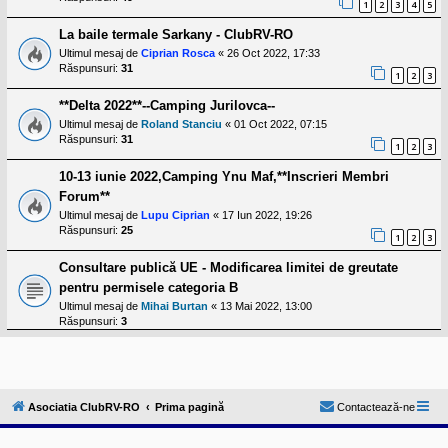
1
2
3
4
5
La baile termale Sarkany - ClubRV-RO
Ultimul mesaj de
Ciprian Rosca
«
26 Oct 2022, 17:33
Răspunsuri:
31
1
2
3
**Delta 2022**--Camping Jurilovca--
Ultimul mesaj de
Roland Stanciu
«
01 Oct 2022, 07:15
Răspunsuri:
31
1
2
3
10-13 iunie 2022,Camping Ynu Maf,**Inscrieri Membri
Forum**
Ultimul mesaj de
Lupu Ciprian
«
17 Iun 2022, 19:26
Răspunsuri:
25
1
2
3
Consultare publică UE - Modificarea limitei de greutate
pentru permisele categoria B
Ultimul mesaj de
Mihai Burtan
«
13 Mai 2022, 13:00
Răspunsuri:
3
Asociatia ClubRV-RO
Prima pagină
Contactează-ne