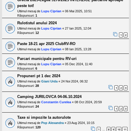
peste tot!
Ultimul mesaj de
Lupu Ciprian
«
06 Mai 2025, 10:51
Răspunsuri:
1
Rulotistul anului 2024
Ultimul mesaj de
Lupu Ciprian
«
27 Ian 2025, 12:04
Răspunsuri:
12
1
2
Paste 18-21 apr 2025 ClubRV-RO
Ultimul mesaj de
Lupu Ciprian
«
08 Ian 2025, 13:28
Parcari municipale pentru RV-uri
Ultimul mesaj de
Lupu Ciprian
«
05 Dec 2024, 11:40
Răspunsuri:
6
Propuneri pt 1 dec 2024
Ultimul mesaj de
Giani Urda
«
24 Noi 2024, 06:32
Răspunsuri:
28
1
2
3
Camping JURILOVCA 04-06.10.2024
Ultimul mesaj de
Constantin Curelea
«
08 Oct 2024, 20:59
Răspunsuri:
24
1
2
3
Taxe si impozite la autorulote
Ultimul mesaj de
Pop Alexandra
«
23 Aug 2024, 10:15
Răspunsuri:
120
1
8
9
10
11
…