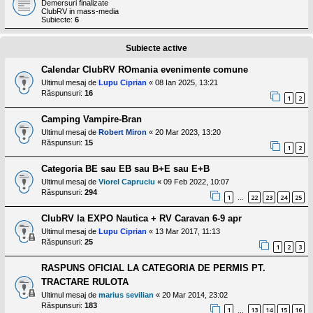
l
Demersuri finalizate
ClubRV in mass-media
o
Subiecte:
6
t
e
s
Subiecte active
i
a
Calendar ClubRV ROmania evenimente comune
u
t
Ultimul mesaj de
Lupu Ciprian
«
08 Ian 2025, 13:21
o
Răspunsuri:
16
1
2
r
u
Camping Vampire-Bran
l
o
Ultimul mesaj de
Robert Miron
«
20 Mar 2023, 13:20
t
Răspunsuri:
15
1
2
e
d
Categoria BE sau EB sau B+E sau E+B
i
n
Ultimul mesaj de
Viorel Capruciu
«
09 Feb 2022, 10:07
R
Răspunsuri:
294
1
22
23
24
25
o
…
m
a
ClubRV la EXPO Nautica + RV Caravan 6-9 apr
n
Ultimul mesaj de
Lupu Ciprian
«
13 Mar 2017, 11:13
i
Răspunsuri:
25
a
1
2
3
RASPUNS OFICIAL LA CATEGORIA DE PERMIS PT.
TRACTARE RULOTA
Ultimul mesaj de
marius sevilian
«
20 Mar 2014, 23:02
Răspunsuri:
183
1
13
14
15
16
…