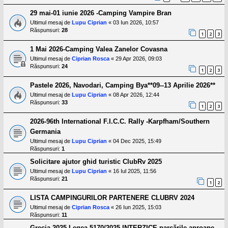
29 mai-01 iunie 2026 -Camping Vampire Bran
Ultimul mesaj de
Lupu Ciprian
«
03 Iun 2026, 10:57
Răspunsuri:
28
1
2
3
1 Mai 2026-Camping Valea Zanelor Covasna
Ultimul mesaj de
Ciprian Rosca
«
29 Apr 2026, 09:03
Răspunsuri:
24
1
2
3
Pastele 2026, Navodari, Camping Bya**09--13 Aprilie 2026**
Ultimul mesaj de
Lupu Ciprian
«
08 Apr 2026, 12:44
Răspunsuri:
33
1
2
3
2026-96th International F.I.C.C. Rally -Karpfham/Southern
Germania
Ultimul mesaj de
Lupu Ciprian
«
04 Dec 2025, 15:49
Răspunsuri:
1
Solicitare ajutor ghid turistic ClubRv 2025
Ultimul mesaj de
Lupu Ciprian
«
16 Iul 2025, 11:56
Răspunsuri:
21
1
2
LISTA CAMPINGURILOR PARTENERE CLUBRV 2024
Ultimul mesaj de
Ciprian Rosca
«
26 Iun 2025, 15:03
Răspunsuri:
11
Grecia 2025-Legea 5170/2025 INTERZICE parcările aproape