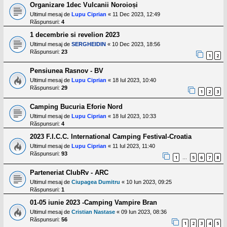
Organizare 1dec Vulcanii Noroioși
Ultimul mesaj de
Lupu Ciprian
«
11 Dec 2023, 12:49
Răspunsuri:
4
1 decembrie si revelion 2023
Ultimul mesaj de
SERGHEIDIN
«
10 Dec 2023, 18:56
Răspunsuri:
23
1
2
Pensiunea Rasnov - BV
Ultimul mesaj de
Lupu Ciprian
«
18 Iul 2023, 10:40
Răspunsuri:
29
1
2
3
Camping Bucuria Eforie Nord
Ultimul mesaj de
Lupu Ciprian
«
18 Iul 2023, 10:33
Răspunsuri:
4
2023 F.I.C.C. International Camping Festival-Croatia
Ultimul mesaj de
Lupu Ciprian
«
11 Iul 2023, 11:40
Răspunsuri:
93
1
5
6
7
8
…
Parteneriat ClubRv - ARC
Ultimul mesaj de
Ciupagea Dumitru
«
10 Iun 2023, 09:25
Răspunsuri:
1
01-05 iunie 2023 -Camping Vampire Bran
Ultimul mesaj de
Cristian Nastase
«
09 Iun 2023, 08:36
Răspunsuri:
56
1
2
3
4
5