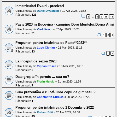
Inmatriculari Rv-uri - precizari
Ultimul mesaj de
Daniel Avachian
«
10 Apr 2023, 21:52
Răspunsuri:
121
1
8
9
10
11
…
Paste 2023 in Bucovina - camping Doru Muntelui,Dorna Arini
Ultimul mesaj de
Vlad Iliescu
«
07 Apr 2023, 15:26
Răspunsuri:
31
1
2
3
Propuneri pentru intalnirea de Paste**2023**
Ultimul mesaj de
Lupu Ciprian
«
21 Mar 2023, 11:18
Răspunsuri:
13
1
2
La inceput de sezon 2023
Ultimul mesaj de
Ciprian Rosca
«
16 Mar 2023, 16:01
Răspunsuri:
2
Date greșite în permis ... sau nu?
Ultimul mesaj de
Florin Herciu
«
31 Ian 2023, 11:34
Răspunsuri:
7
Cum prezentăm o rulotă unor copii de gimnaziu?
Ultimul mesaj de
Constantin Curelea
«
28 Ian 2023, 18:26
Răspunsuri:
1
Propuneri pentru intalnirea de 1 Decembrie 2022
Ultimul mesaj de
RollandBilti
«
25 Noi 2022, 16:58
Răspunsuri:
49