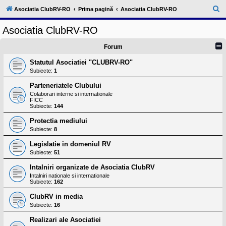
l
u
C
Asociatia ClubRV-RO
Prima pagină
Asociatia ClubRV-RO
b
ă
R
Asociatia ClubRV-RO
V
u
-
c
t
Forum
o
a
m
Statutul Asociatiei "CLUBRV-RO"
u
r
Subiecte:
1
n
i
e
Parteneriatele Clubului
t
a
Colaborari interne si internationale
FICC
t
Subiecte:
144
e
a
Protectia mediului
p
o
Subiecte:
8
s
e
Legislatie in domeniul RV
s
Subiecte:
51
o
r
Intalniri organizate de Asociatia ClubRV
i
Intalniri nationale si internationale
l
Subiecte:
162
o
r
ClubRV in media
d
Subiecte:
16
e
r
Realizari ale Asociatiei
u