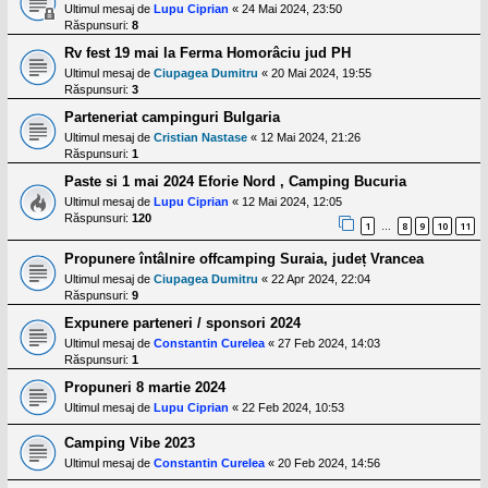
Ultimul mesaj de
Lupu Ciprian
«
24 Mai 2024, 23:50
Răspunsuri:
8
Rv fest 19 mai la Ferma Homorâciu jud PH
Ultimul mesaj de
Ciupagea Dumitru
«
20 Mai 2024, 19:55
Răspunsuri:
3
Parteneriat campinguri Bulgaria
Ultimul mesaj de
Cristian Nastase
«
12 Mai 2024, 21:26
Răspunsuri:
1
Paste si 1 mai 2024 Eforie Nord , Camping Bucuria
Ultimul mesaj de
Lupu Ciprian
«
12 Mai 2024, 12:05
Răspunsuri:
120
1
8
9
10
11
…
Propunere întâlnire offcamping Suraia, județ Vrancea
Ultimul mesaj de
Ciupagea Dumitru
«
22 Apr 2024, 22:04
Răspunsuri:
9
Expunere parteneri / sponsori 2024
Ultimul mesaj de
Constantin Curelea
«
27 Feb 2024, 14:03
Răspunsuri:
1
Propuneri 8 martie 2024
Ultimul mesaj de
Lupu Ciprian
«
22 Feb 2024, 10:53
Camping Vibe 2023
Ultimul mesaj de
Constantin Curelea
«
20 Feb 2024, 14:56