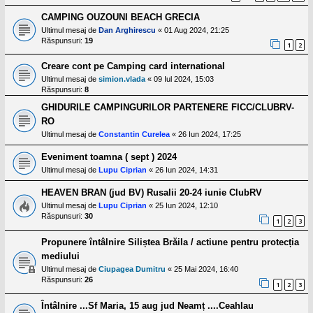
CAMPING OUZOUNI BEACH GRECIA
Ultimul mesaj de
Dan Arghirescu
«
01 Aug 2024, 21:25
Răspunsuri:
19
1
2
Creare cont pe Camping card international
Ultimul mesaj de
simion.vlada
«
09 Iul 2024, 15:03
Răspunsuri:
8
GHIDURILE CAMPINGURILOR PARTENERE FICC/CLUBRV-
RO
Ultimul mesaj de
Constantin Curelea
«
26 Iun 2024, 17:25
Eveniment toamna ( sept ) 2024
Ultimul mesaj de
Lupu Ciprian
«
26 Iun 2024, 14:31
HEAVEN BRAN (jud BV) Rusalii 20-24 iunie ClubRV
Ultimul mesaj de
Lupu Ciprian
«
25 Iun 2024, 12:10
Răspunsuri:
30
1
2
3
Propunere întâlnire Siliștea Brăila / actiune pentru protecția
mediului
Ultimul mesaj de
Ciupagea Dumitru
«
25 Mai 2024, 16:40
Răspunsuri:
26
1
2
3
Întâlnire ...Sf Maria, 15 aug jud Neamț ....Ceahlau