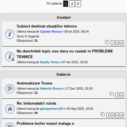
l
1
2
Următorul
70 subiecte
o
t
e
s
Anunţuri
i
a
Subiect destinat situațiilor tehnice
u
Ultimul mesaj de
Ciprian Rosca
«
08 Iul 2025, 08:34
t
Scris în
Sugestii
o
r
Răspunsuri:
31
1
2
3
u
l
Nu deschideti topic nou daca nu cautati in PROBLEME
o
t
TEHNICE
e
Ultimul mesaj de
Sandu Toma
«
07 Ian 2010, 16:53
d
i
n
Subiecte
R
o
Automatizare Truma
m
a
Ultimul mesaj de
Valentin Busca
«
17 Dec 2025, 19:18
n
Răspunsuri:
12
1
2
i
a
Re: Imbunatatiri rulota
Ultimul mesaj de
georgemarcu53
«
09 Sep 2025, 18:32
Răspunsuri:
44
1
2
3
4
Probleme boiler maxol malaga e