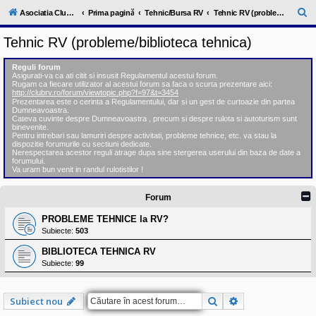
l
u
C
Asociatia ClubRV-RO
Prima pagină
Tehnic/Bursa RV
Tehnic RV (probleme/biblioteca tehnica)
b
ă
R
Tehnic RV (probleme/biblioteca tehnica)
V
u
-
c
t
Reguli forum
o
Asigurati-va ca ati citit si insusit Regulamentul acestui forum.
a
m
Rugam ca fiecare utilizator al acestui forum sa faca o scurta prezentare aici:
u
http://clubrv.ro/forum/viewtopic.php?f=97&t=3454
r
n
Prezentarea este o cerinta a Regulamentului, dar si un gest de curtoazie din partea
Dumneavoastra.
i
e
Cateva cuvinte despre Dumneavoastra , precum si despre rulota si autoturism sunt
t
binevenite.
a
Pentru intrebari sau lamuriri despre activitati, probleme tehnice, etc. va stau la
t
dispozitie forumurile cu sectiuni dedicate.
e
Nerespectarea acestor reguli atrage dupa sine stergerea userului din baza de date a
a
forumului.
Va uram bun venit in randul rulotistilor !
p
o
s
Forum
e
s
PROBLEME TEHNICE la RV?
o
r
Subiecte:
503
i
l
BIBLIOTECA TEHNICA RV
o
Subiecte:
99
r
d
e
r
Căutare
Căutare avansat
Subiect nou
u