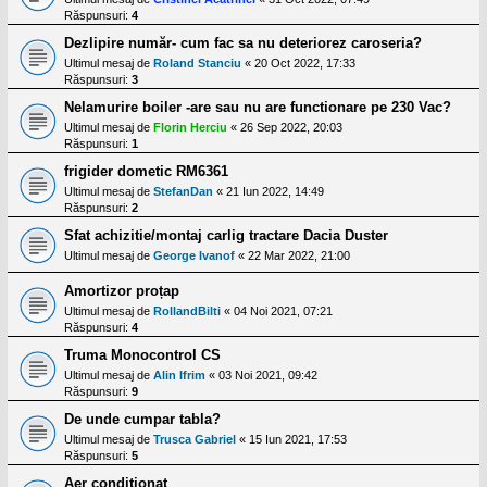
Răspunsuri:
4
Dezlipire număr- cum fac sa nu deteriorez caroseria?
Ultimul mesaj de
Roland Stanciu
«
20 Oct 2022, 17:33
Răspunsuri:
3
Nelamurire boiler -are sau nu are functionare pe 230 Vac?
Ultimul mesaj de
Florin Herciu
«
26 Sep 2022, 20:03
Răspunsuri:
1
frigider dometic RM6361
Ultimul mesaj de
StefanDan
«
21 Iun 2022, 14:49
Răspunsuri:
2
Sfat achizitie/montaj carlig tractare Dacia Duster
Ultimul mesaj de
George Ivanof
«
22 Mar 2022, 21:00
Amortizor proțap
Ultimul mesaj de
RollandBilti
«
04 Noi 2021, 07:21
Răspunsuri:
4
Truma Monocontrol CS
Ultimul mesaj de
Alin Ifrim
«
03 Noi 2021, 09:42
Răspunsuri:
9
De unde cumpar tabla?
Ultimul mesaj de
Trusca Gabriel
«
15 Iun 2021, 17:53
Răspunsuri:
5
Aer condiționat