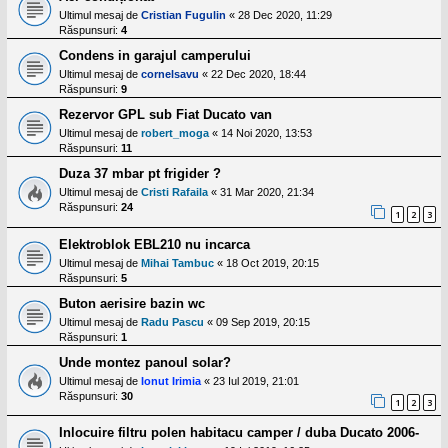
Ultimul mesaj de
Cristian Fugulin
«
28 Dec 2020, 11:29
Răspunsuri:
4
Condens in garajul camperului
Ultimul mesaj de
cornelsavu
«
22 Dec 2020, 18:44
Răspunsuri:
9
Rezervor GPL sub Fiat Ducato van
Ultimul mesaj de
robert_moga
«
14 Noi 2020, 13:53
Răspunsuri:
11
Duza 37 mbar pt frigider ?
Ultimul mesaj de
Cristi Rafaila
«
31 Mar 2020, 21:34
Răspunsuri:
24
1
2
3
Elektroblok EBL210 nu incarca
Ultimul mesaj de
Mihai Tambuc
«
18 Oct 2019, 20:15
Răspunsuri:
5
Buton aerisire bazin wc
Ultimul mesaj de
Radu Pascu
«
09 Sep 2019, 20:15
Răspunsuri:
1
Unde montez panoul solar?
Ultimul mesaj de
Ionut Irimia
«
23 Iul 2019, 21:01
Răspunsuri:
30
1
2
3
Inlocuire filtru polen habitacu camper / duba Ducato 2006-