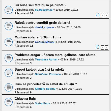
Cu husa sau fara husa pe rulota ?
Ultimul mesaj de
boarescuvlad
«
10 Ian 2019, 12:22
Răspunsuri:
16
1
2
Rulotă pentru condiții grele de iarnă
Ultimul mesaj de
daniel_cojocar
«
05 Dec 2018, 04:09
Răspunsuri:
6
Montare solar si SOG in Timis
Ultimul mesaj de
George Moraru
«
18 Sep 2018, 09:15
Răspunsuri:
12
1
2
Probleme aragaz - flacara mare, galbena, care afuma
Ultimul mesaj de
Terecoasa Adrian
«
07 Mar 2018, 17:52
Răspunsuri:
3
Suport laptop, acasă și la rulotă
Ultimul mesaj de
NeluViorel Potroaca
«
10 Feb 2018, 13:17
Răspunsuri:
2
Cum se procedează in astfel de situații ?
Ultimul mesaj de
Klaudiu Boghiu
«
12 Dec 2017, 17:30
Răspunsuri:
9
Chiuveta Baie
Ultimul mesaj de
StefanPetre
«
28 Noi 2017, 17:57
Răspunsuri:
4