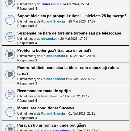
Ultimul mesaj de
Tudor Gino
«
14 Apr 2024, 22:24
Răspunsuri:
3
Suport bicicleta pe proțapul rulotei + bicicleta 28 kg merge?
Ultimul mesaj de
Roland Stanciu
«
25 Mai 2023, 17:57
Răspunsuri:
2
Suspensie pe bara de torsiune/toroane sau pe telescoape
Ultimul mesaj de
olteandan
«
20 Mai 2023, 17:29
Răspunsuri:
4
Problema boiler gaz? Sau asa e normal?
Ultimul mesaj de
Roland Stanciu
«
25 Apr 2023, 20:59
Răspunsuri:
2
Pentru rulotistii care stau la bloc - cum depozitați rulota
iarna?
Ultimul mesaj de
Roland Stanciu
«
05 Dec 2022, 07:23
Răspunsuri:
3
Recomandare roata de sprijin
Ultimul mesaj de
Radu Pascu
«
11 Noi 2022, 13:12
Răspunsuri:
5
Montaj aer condiționat Suceava
Ultimul mesaj de
Roland Stanciu
«
01 Noi 2022, 21:21
Răspunsuri:
4
Paravan tip armonica - unde pot găsi?
Ultimul mesaj de
Cristinel Acatrinei
«
31 Oct 2022, 07:49