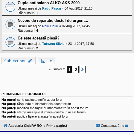
Cupla antibalans ALKO AKS 2000
Ultimul mesaj de
Radu Pascu
«
04 Aug 2017, 21:16
Răspunsuri:
1
Nevoie de reparatie destul de urgent...
Ultimul mesaj de
Relu Deliu
«
02 Aug 2017, 14:45
Răspunsuri:
4
Ce este această piesă?
Ultimul mesaj de
Tufeanu Silviu
«
23 Iul 2017, 17:50
Răspunsuri:
2
Subiect nou
1
2
Următorul
70 subiecte
PERMISIUNILE FORUMULUI
Nu puteţi
scrie subiecte noi în acest forum
Nu puteţi
răspunde subiectelor din acest forum
Nu puteţi
modifica mesajele dumneavoastră în acest forum
Nu puteţi
şterge mesajele dumneavoastră în acest forum
Nu puteţi
publica fişiere ataşate în acest forum
Asociatia ClubRV-RO
Prima pagină
Contactează-ne