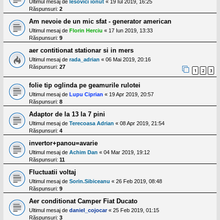
Ultimul mesaj de
lesovici ionut
«
19 Iul 2019, 16:25
Răspunsuri:
2
Am nevoie de un mic sfat - generator american
Ultimul mesaj de
Florin Herciu
«
17 Iun 2019, 13:33
Răspunsuri:
9
aer contitionat stationar si in mers
Ultimul mesaj de
rada_adrian
«
06 Mai 2019, 20:16
Răspunsuri:
27
1
2
3
folie tip oglinda pe geamurile rulotei
Ultimul mesaj de
Lupu Ciprian
«
19 Apr 2019, 20:57
Răspunsuri:
8
Adaptor de la 13 la 7 pini
Ultimul mesaj de
Terecoasa Adrian
«
08 Apr 2019, 21:54
Răspunsuri:
4
invertor+panou=avarie
Ultimul mesaj de
Achim Dan
«
04 Mar 2019, 19:12
Răspunsuri:
11
Fluctuatii voltaj
Ultimul mesaj de
Sorin.Sibiceanu
«
26 Feb 2019, 08:48
Răspunsuri:
9
Aer conditionat Camper Fiat Ducato
Ultimul mesaj de
daniel_cojocar
«
25 Feb 2019, 01:15
Răspunsuri:
3