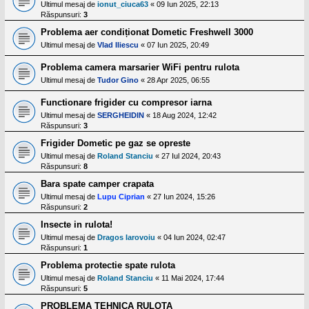
Ultimul mesaj de
ionut_ciuca63
«
09 Iun 2025, 22:13
Răspunsuri:
3
Problema aer condiționat Dometic Freshwell 3000
Ultimul mesaj de
Vlad Iliescu
«
07 Iun 2025, 20:49
Problema camera marsarier WiFi pentru rulota
Ultimul mesaj de
Tudor Gino
«
28 Apr 2025, 06:55
Functionare frigider cu compresor iarna
Ultimul mesaj de
SERGHEIDIN
«
18 Aug 2024, 12:42
Răspunsuri:
3
Frigider Dometic pe gaz se opreste
Ultimul mesaj de
Roland Stanciu
«
27 Iul 2024, 20:43
Răspunsuri:
8
Bara spate camper crapata
Ultimul mesaj de
Lupu Ciprian
«
27 Iun 2024, 15:26
Răspunsuri:
2
Insecte in rulota!
Ultimul mesaj de
Dragos Iarovoiu
«
04 Iun 2024, 02:47
Răspunsuri:
1
Problema protectie spate rulota
Ultimul mesaj de
Roland Stanciu
«
11 Mai 2024, 17:44
Răspunsuri:
5
PROBLEMA TEHNICA RULOTA