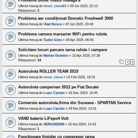
Probleme boiler maxol malaga e
Ultimul mesaj de
ionut_ciuca63
«
09 Iun 2025, 22:13
Răspunsuri:
3
Problema aer condiționat Dometic Freshwell 3000
Ultimul mesaj de
Vlad Iliescu
«
07 Iun 2025, 20:49
Problema camera marsarier WiFi pentru rulota
Ultimul mesaj de
Tudor Gino
«
28 Apr 2025, 06:55
Solicitare locuri parcare iarna rulote / campere
Ultimul mesaj de
Marian Dumitru
«
15 Apr 2025, 07:38
Răspunsuri:
14
1
2
Autorulota ROLLER TEAM 2019
Ultimul mesaj de
ionut_ciuca
«
14 Feb 2025, 18:32
Autorulota campervan 2012 pe Fiat Ducato
Ultimul mesaj de
Lupu Ciprian
«
16 Dec 2024, 16:45
Conversie autorulota,firma din Suceava - SPARTAN Service
Ultimul mesaj de
Lupu Ciprian
«
28 Noi 2024, 14:31
VAND baterie LiFepo4 Volt
Ultimul mesaj de
SERGHEIDIN
«
25 Noi 2024, 14:43
Răspunsuri:
1
Functionare frigider cu compresor iarna