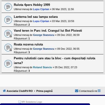
Rulota 4pers Hobby 1999
Ultimul mesaj de
Lupu Ciprian
«
06 Mar 2023, 11:56
Lanterna led sau lampa solara
Ultimul mesaj de
Lupu Ciprian
«
03 Mar 2023, 10:59
Răspunsuri:
2
Vand teren in Parc ind. Crangul lui Bot Ploiesti
Ultimul mesaj de
George Stanescu
«
09 Dec 2022, 06:59
Răspunsuri:
1
Roata rezerva rulota
Ultimul mesaj de
George Stanescu
«
09 Dec 2022, 06:55
Răspunsuri:
3
Pentru rulotistii care stau la bloc - cum depozitați rulota
iarna?
Ultimul mesaj de
Roland Stanciu
«
05 Dec 2022, 07:23
Răspunsuri:
3
Asociatia ClubRV-RO
Prima pagină
Contactează-ne