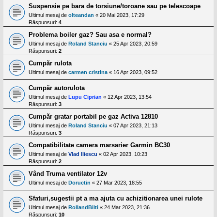
Suspensie pe bara de torsiune/toroane sau pe telescoape
Ultimul mesaj de
olteandan
«
20 Mai 2023, 17:29
Răspunsuri:
4
Problema boiler gaz? Sau asa e normal?
Ultimul mesaj de
Roland Stanciu
«
25 Apr 2023, 20:59
Răspunsuri:
2
Cumpăr rulota
Ultimul mesaj de
carmen cristina
«
16 Apr 2023, 09:52
Cumpăr autorulota
Ultimul mesaj de
Lupu Ciprian
«
12 Apr 2023, 13:54
Răspunsuri:
3
Cumpăr gratar portabil pe gaz Activa 12810
Ultimul mesaj de
Roland Stanciu
«
07 Apr 2023, 21:13
Răspunsuri:
3
Compatibilitate camera marsarier Garmin BC30
Ultimul mesaj de
Vlad Iliescu
«
02 Apr 2023, 10:23
Răspunsuri:
2
Vând Truma ventilator 12v
Ultimul mesaj de
Doructin
«
27 Mar 2023, 18:55
Sfaturi,sugestii pt a ma ajuta cu achizitionarea unei rulote
Ultimul mesaj de
RollandBilti
«
24 Mar 2023, 21:36
Răspunsuri:
10