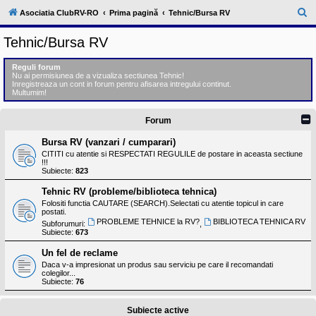
l
u
C
Asociatia ClubRV-RO
Prima pagină
Tehnic/Bursa RV
b
ă
R
Tehnic/Bursa RV
V
u
-
c
t
Reguli forum
o
Nu ai permisiunea de a vizualiza sectiunea Tehnic!
a
m
Inregistreaza un cont in forum pentru afisarea intregului continut.
u
Multumim!
r
n
i
e
Forum
t
a
t
Bursa RV (vanzari / cumparari)
e
CITITI cu atentie si RESPECTATI REGULILE de postare in aceasta sectiune
a
!!!
p
Subiecte:
823
o
s
Tehnic RV (probleme/biblioteca tehnica)
e
Folositi functia CAUTARE (SEARCH).Selectati cu atentie topicul in care
s
postati.
o
PROBLEME TEHNICE la RV?
BIBLIOTECA TEHNICA RV
Subforumuri:
,
r
Subiecte:
673
i
l
Un fel de reclame
o
Daca v-a impresionat un produs sau serviciu pe care il recomandati
r
colegilor...
d
Subiecte:
76
e
r
u
Subiecte active