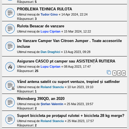
Răspunsuri:
5
PROBLEMA TEHNICA RULOTA
Ultimul mesaj de
Tudor Gino
«
14 Apr 2024, 22:24
Răspunsuri:
3
Rulota Besacar de vanzare
Ultimul mesaj de
Lupu Ciprian
«
15 Mar 2024, 12:22
De Vanzare Camper Van Citroen Jumper . Toate accesoriile
incluse
Ultimul mesaj de
Dan Draghici
«
13 Aug 2023, 09:28
Asigurare CASCO pt camper sau ASISTENȚĂ RUTIERA
Ultimul mesaj de
Lupu Ciprian
«
08 Aug 2023, 17:47
Răspunsuri:
25
1
2
3
Vând antena satelit cu suport ventuze, trepied și satfinder
Ultimul mesaj de
Roland Stanciu
«
10 Iun 2023, 19:10
Răspunsuri:
1
Weinsberg 390QD, an 2020
Ultimul mesaj de
Ștefan Valentin
«
25 Mai 2023, 19:57
Răspunsuri:
2
Suport bicicleta pe proțapul rulotei + bicicleta 28 kg merge?
Ultimul mesaj de
Roland Stanciu
«
25 Mai 2023, 17:57
Răspunsuri:
2