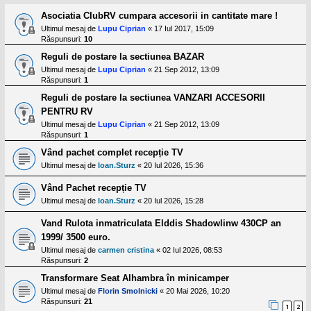
l
o
Asociatia ClubRV cumpara accesorii in cantitate mare !
t
Ultimul mesaj de
Lupu Ciprian
«
17 Iul 2017, 15:09
e
Răspunsuri:
10
s
i
Reguli de postare la sectiunea BAZAR
a
Ultimul mesaj de
Lupu Ciprian
«
21 Sep 2012, 13:09
u
t
Răspunsuri:
1
o
Reguli de postare la sectiunea VANZARI ACCESORII
r
u
PENTRU RV
l
Ultimul mesaj de
Lupu Ciprian
«
21 Sep 2012, 13:09
o
Răspunsuri:
1
t
e
Vând pachet complet recepție TV
d
Ultimul mesaj de
Ioan.Sturz
«
20 Iul 2026, 15:36
i
n
R
Vând Pachet recepție TV
o
Ultimul mesaj de
Ioan.Sturz
«
20 Iul 2026, 15:28
m
a
Vand Rulota inmatriculata Elddis Shadowlinw 430CP an
n
i
1999/ 3500 euro.
a
Ultimul mesaj de
carmen cristina
«
02 Iul 2026, 08:53
Răspunsuri:
2
Transformare Seat Alhambra în minicamper
Ultimul mesaj de
Florin Smolnicki
«
20 Mai 2026, 10:20
Răspunsuri:
21
1
2