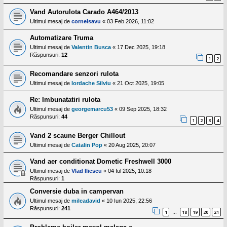
Vand Autorulota Carado A464/2013
Ultimul mesaj de
cornelsavu
«
03 Feb 2026, 11:02
Automatizare Truma
Ultimul mesaj de
Valentin Busca
«
17 Dec 2025, 19:18
Răspunsuri:
12
1
2
Recomandare senzori rulota
Ultimul mesaj de
Iordache Silviu
«
21 Oct 2025, 19:05
Re: Imbunatatiri rulota
Ultimul mesaj de
georgemarcu53
«
09 Sep 2025, 18:32
Răspunsuri:
44
1
2
3
4
Vand 2 scaune Berger Chillout
Ultimul mesaj de
Catalin Pop
«
20 Aug 2025, 20:07
Vand aer conditionat Dometic Freshwell 3000
Ultimul mesaj de
Vlad Iliescu
«
04 Iul 2025, 10:18
Răspunsuri:
1
Conversie duba in campervan
Ultimul mesaj de
mileadavid
«
10 Iun 2025, 22:56
Răspunsuri:
241
1
18
19
20
21
…