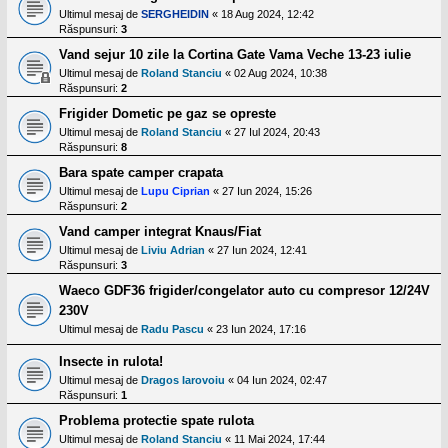
Ultimul mesaj de
SERGHEIDIN
«
18 Aug 2024, 12:42
Răspunsuri:
3
Vand sejur 10 zile la Cortina Gate Vama Veche 13-23 iulie
Ultimul mesaj de
Roland Stanciu
«
02 Aug 2024, 10:38
Răspunsuri:
2
Frigider Dometic pe gaz se opreste
Ultimul mesaj de
Roland Stanciu
«
27 Iul 2024, 20:43
Răspunsuri:
8
Bara spate camper crapata
Ultimul mesaj de
Lupu Ciprian
«
27 Iun 2024, 15:26
Răspunsuri:
2
Vand camper integrat Knaus/Fiat
Ultimul mesaj de
Liviu Adrian
«
27 Iun 2024, 12:41
Răspunsuri:
3
Waeco GDF36 frigider/congelator auto cu compresor 12/24V
230V
Ultimul mesaj de
Radu Pascu
«
23 Iun 2024, 17:16
Insecte in rulota!
Ultimul mesaj de
Dragos Iarovoiu
«
04 Iun 2024, 02:47
Răspunsuri:
1
Problema protectie spate rulota
Ultimul mesaj de
Roland Stanciu
«
11 Mai 2024, 17:44