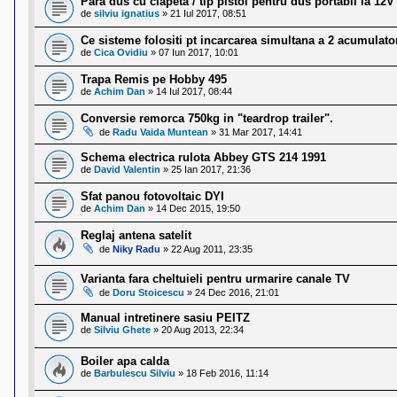
Para dus cu clapeta / tip pistol pentru dus portabil la 12V
de
silviu ignatius
»
21 Iul 2017, 08:51
Ce sisteme folositi pt incarcarea simultana a 2 acumulato
de
Cica Ovidiu
»
07 Iun 2017, 10:01
Trapa Remis pe Hobby 495
de
Achim Dan
»
14 Iul 2017, 08:44
Conversie remorca 750kg in "teardrop trailer".
de
Radu Vaida Muntean
»
31 Mar 2017, 14:41
Schema electrica rulota Abbey GTS 214 1991
de
David Valentin
»
25 Ian 2017, 21:36
Sfat panou fotovoltaic DYI
de
Achim Dan
»
14 Dec 2015, 19:50
Reglaj antena satelit
de
Niky Radu
»
22 Aug 2011, 23:35
Varianta fara cheltuieli pentru urmarire canale TV
de
Doru Stoicescu
»
24 Dec 2016, 21:01
Manual intretinere sasiu PEITZ
de
Silviu Ghete
»
20 Aug 2013, 22:34
Boiler apa calda
de
Barbulescu Silviu
»
18 Feb 2016, 11:14