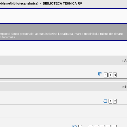
obleme/biblioteca tehnica)
BIBLIOTECA TEHNICA RV
tati datele personale, acesta incluzind Localitatea, marca masinii si a rulotei din dotare.
a forumului.
nsată
RĂ
1
2
3
RĂ
1
2