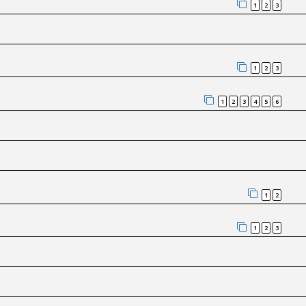
1
2
3
1
2
3
1
2
3
4
5
6
1
2
1
2
3