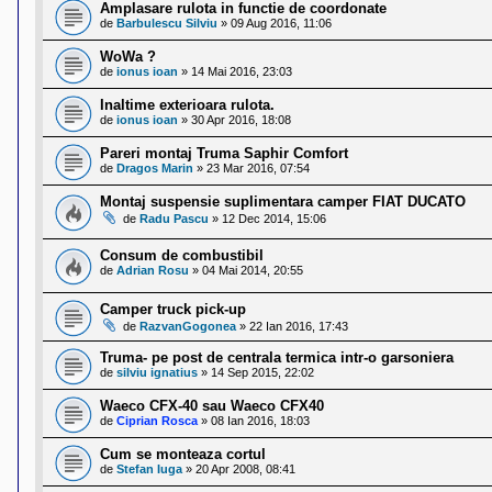
Amplasare rulota in functie de coordonate
de
Barbulescu Silviu
»
09 Aug 2016, 11:06
WoWa ?
de
ionus ioan
»
14 Mai 2016, 23:03
Inaltime exterioara rulota.
de
ionus ioan
»
30 Apr 2016, 18:08
Pareri montaj Truma Saphir Comfort
de
Dragos Marin
»
23 Mar 2016, 07:54
Montaj suspensie suplimentara camper FIAT DUCATO
de
Radu Pascu
»
12 Dec 2014, 15:06
Consum de combustibil
de
Adrian Rosu
»
04 Mai 2014, 20:55
Camper truck pick-up
de
RazvanGogonea
»
22 Ian 2016, 17:43
Truma- pe post de centrala termica intr-o garsoniera
de
silviu ignatius
»
14 Sep 2015, 22:02
Waeco CFX-40 sau Waeco CFX40
de
Ciprian Rosca
»
08 Ian 2016, 18:03
Cum se monteaza cortul
de
Stefan Iuga
»
20 Apr 2008, 08:41