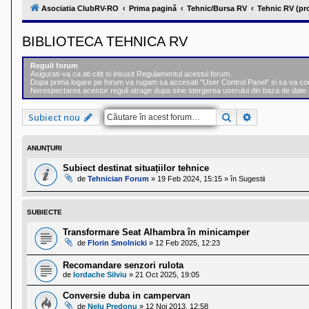
l
Asociatia ClubRV-RO
Prima pagină
Tehnic/Bursa RV
Tehnic RV (pr
u
b
R
BIBLIOTECA TEHNICA RV
V
-
c
Reguli forum
o
Asigurati-va ca ati citit si insusit Regulamentul acestui forum.
m
Dupa prima logare pe forum va rugam sa accesati "User Control Panel" si sa va comple
u
Nerespectarea acestor reguli atrage dupa sine stergerea userului din baza de date 
n
i
Căutare
Căutare ava
Subiect nou
t
a
t
e
ANUNŢURI
a
p
Subiect destinat situațiilor tehnice
o
de
Tehnician Forum
»
19 Feb 2024, 15:15
» în
Sugestii
s
e
s
SUBIECTE
o
r
Transformare Seat Alhambra în minicamper
i
de
Florin Smolnicki
»
12 Feb 2025, 12:23
l
o
r
Recomandare senzori rulota
d
de
Iordache Silviu
»
21 Oct 2025, 19:05
e
r
Conversie duba in campervan
u
de
Nelu Predonu
»
12 Noi 2013, 12:58