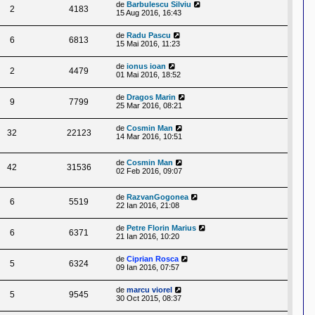
de
Barbulescu Silviu
2
4183
15 Aug 2016, 16:43
de
Radu Pascu
6
6813
15 Mai 2016, 11:23
de
ionus ioan
2
4479
01 Mai 2016, 18:52
de
Dragos Marin
9
7799
25 Mar 2016, 08:21
de
Cosmin Man
32
22123
14 Mar 2016, 10:51
de
Cosmin Man
42
31536
02 Feb 2016, 09:07
de
RazvanGogonea
6
5519
22 Ian 2016, 21:08
de
Petre Florin Marius
6
6371
21 Ian 2016, 10:20
de
Ciprian Rosca
5
6324
09 Ian 2016, 07:57
de
marcu viorel
5
9545
30 Oct 2015, 08:37