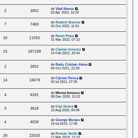
de
Vlad Iliescu
2
3952
02 Apr 2023, 10:23
de
Roland Stanciu
7
7483
03 Oct 2022, 11:51
de
Rares Popa
10
11552
31 Mar 2022, 07:13
de
Ciprian Ionescu
15
297199
14 Feb 2022, 20:44
de
Radu Cristian Alexa
2
2852
04 Oct 2021, 22:28
de
Ciprian Rosca
14
18478
02 Iul 2021, 07:35
de
Mircea Ionescu
4
6261
08 Dec 2020, 15:22
de
Gigi Stoica
3
3616
22 Aug 2020, 00:06
de
George Moraru
4
4034
19 Iul 2019, 17:48
de
Roman Vasile
28
22033
27 Mar 2019, 13:10