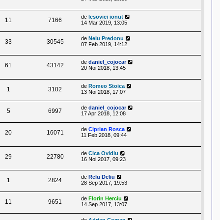
de
lesovici ionut
11
7166
14 Mar 2019, 13:05
de
Nelu Predonu
33
30545
07 Feb 2019, 14:12
de
daniel_cojocar
61
43142
20 Noi 2018, 13:45
de
Romeo Stoica
1
3102
13 Noi 2018, 17:07
de
daniel_cojocar
5
6997
17 Apr 2018, 12:08
de
Ciprian Rosca
20
16071
11 Feb 2018, 09:44
de
Cica Ovidiu
29
22780
16 Noi 2017, 09:23
de
Relu Deliu
1
2824
28 Sep 2017, 19:53
de
Florin Herciu
11
9651
14 Sep 2017, 13:07