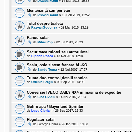
de
Dragos Marin
»
14 Mar 2015, 19:38
Mentenanță camper van
de
lesovici ionut
»
13 Feb 2019, 12:52
Totul despre toaleta
de
RazvanGogonea
»
02 Mar 2015, 13:19
Panou solar
de
Mihai Pop
»
02 Iun 2013, 20:23
Securitatea rulotei sau autorulotei
de
Ciprian Rosca
»
13 Noi 2018, 12:04
Sasiu, osie sistem franare AL-KO
de
Sandu Toma
»
12 Noi 2007, 17:27
Truma duo control,detalii tehnice
de
Odenie Sergiu
»
09 Sep 2011, 14:00
Conversie IVECO DAILY 4X4 in masina de expeditie
de
Cica Ovidiu
»
14 Noi 2016, 20:13
Golire apa / Bayerland Sprinter
de
Lupu Ciprian
»
28 Sep 2017, 19:33
Regulator solar
de
George Chirila
»
26 Ian 2013, 19:08