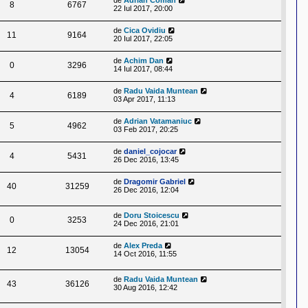
de
Adrian Coman
8
6767
22 Iul 2017, 20:00
de
Cica Ovidiu
11
9164
20 Iul 2017, 22:05
de
Achim Dan
0
3296
14 Iul 2017, 08:44
de
Radu Vaida Muntean
4
6189
03 Apr 2017, 11:13
de
Adrian Vatamaniuc
5
4962
03 Feb 2017, 20:25
de
daniel_cojocar
4
5431
26 Dec 2016, 13:45
de
Dragomir Gabriel
40
31259
26 Dec 2016, 12:04
de
Doru Stoicescu
0
3253
24 Dec 2016, 21:01
de
Alex Preda
12
13054
14 Oct 2016, 11:55
de
Radu Vaida Muntean
43
36126
30 Aug 2016, 12:42