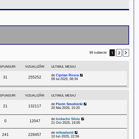
1
2
Urm
99 subiecte
SPUNSURI
VIZUALIZĂRI
ULTIMUL MESAJ
de
Ciprian Rosca
31
255252
08 Iul 2025, 08:34
SPUNSURI
VIZUALIZĂRI
ULTIMUL MESAJ
de
Florin Smolnicki
21
132117
20 Mai 2026, 10:20
de
Iordache Silviu
0
12047
21 Oct 2025, 19:05
de
mileadavid
241
228457
10 Iun 2025, 22:56