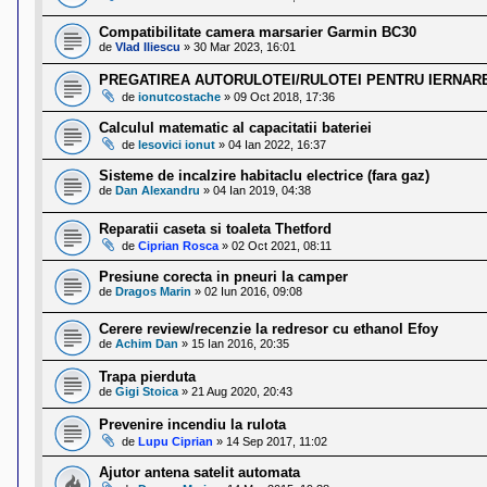
l
o
Compatibilitate camera marsarier Garmin BC30
t
de
Vlad Iliescu
»
30 Mar 2023, 16:01
e
s
PREGATIREA AUTORULOTEI/RULOTEI PENTRU IERNAR
i
a
de
ionutcostache
»
09 Oct 2018, 17:36
u
t
Calculul matematic al capacitatii bateriei
o
de
lesovici ionut
»
04 Ian 2022, 16:37
r
u
Sisteme de incalzire habitaclu electrice (fara gaz)
l
de
Dan Alexandru
»
04 Ian 2019, 04:38
o
t
Reparatii caseta si toaleta Thetford
e
de
Ciprian Rosca
»
02 Oct 2021, 08:11
d
i
Presiune corecta in pneuri la camper
n
de
Dragos Marin
»
02 Iun 2016, 09:08
R
o
m
Cerere review/recenzie la redresor cu ethanol Efoy
a
de
Achim Dan
»
15 Ian 2016, 20:35
n
i
Trapa pierduta
a
de
Gigi Stoica
»
21 Aug 2020, 20:43
Prevenire incendiu la rulota
de
Lupu Ciprian
»
14 Sep 2017, 11:02
Ajutor antena satelit automata