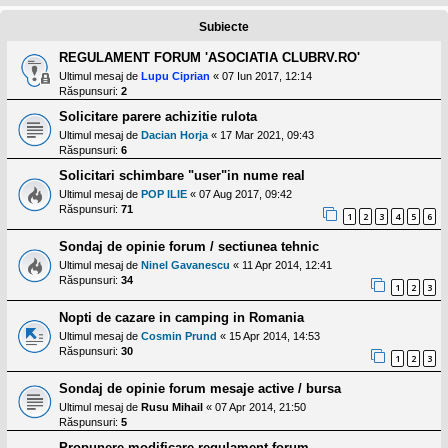
l
o
Subiecte
t
e
REGULAMENT FORUM 'ASOCIATIA CLUBRV.RO'
s
i
Ultimul mesaj de
Lupu Ciprian
«
07 Iun 2017, 12:14
a
Răspunsuri:
2
u
t
Solicitare parere achizitie rulota
o
Ultimul mesaj de
Dacian Horja
«
17 Mar 2021, 09:43
r
Răspunsuri:
6
u
l
Solicitari schimbare "user"in nume real
o
Ultimul mesaj de
POP ILIE
«
07 Aug 2017, 09:42
t
Răspunsuri:
71
e
1
2
3
4
5
6
d
i
Sondaj de opinie forum / sectiunea tehnic
n
Ultimul mesaj de
Ninel Gavanescu
«
11 Apr 2014, 12:41
R
Răspunsuri:
34
o
1
2
3
m
a
Nopti de cazare in camping in Romania
n
Ultimul mesaj de
Cosmin Prund
«
15 Apr 2014, 14:53
i
Răspunsuri:
30
a
1
2
3
Sondaj de opinie forum mesaje active / bursa
Ultimul mesaj de
Rusu Mihail
«
07 Apr 2014, 21:50
Răspunsuri:
5
Propunere modificare regulament forum