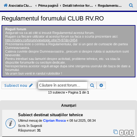
l
u
C
Asociatia ClubRV-RO
Prima pagină
Detalii tehnice forum
Regulamentul forumului CLUB RV.RO
b
ă
R
Regulamentul forumului CLUB RV.RO
V
u
-
c
t
Reguli forum
o
Asigurati-va ca ati citit si insusit Regulamentul acestui forum.
a
m
Rugam ca fiecare utilizator al acestui forum sa faca o scurta prezentare aici:
u
http://clubrv.ro/forum/viewtopic.php?f=97&t=3454
r
n
Prezentarea este o cerinta a Regulamentului, dar si un gest de curtoazie din partea
Dumneavoastra.
i
e
Cateva cuvinte despre Dumneavoastra , precum si despre rulota si autoturism sunt
t
binevenite.
a
Pentru intrebari sau lamuriri despre activitati, probleme tehnice, etc. va stau la
t
dispozitie forumurile cu sectiuni dedicate.
e
Nerespectarea acestor reguli atrage dupa sine stergerea userului din baza de date a
a
forumului.
Va uram bun venit in randul rulotistilor !
p
o
s
Căutare
Căutare avansat
Subiect nou
e
s
13 subiecte • Pagina
1
din
1
o
r
i
Anunţuri
l
o
Subiect destinat situațiilor tehnice
r
Ultimul mesaj de
Ciprian Rosca
«
08 Iul 2025, 08:34
d
e
Scris în
Sugestii
r
Răspunsuri:
31
1
2
3
u