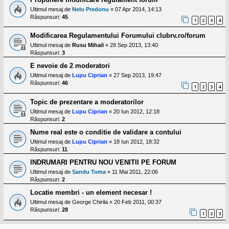
Ultimul mesaj de
Nelu Predonu
«
07 Apr 2014, 14:13
Răspunsuri:
45
1
2
3
4
Modificarea Regulamentului Forumului clubrv.ro/forum
Ultimul mesaj de
Rusu Mihail
«
28 Sep 2013, 13:40
Răspunsuri:
3
E nevoie de 2 moderatori
Ultimul mesaj de
Lupu Ciprian
«
27 Sep 2013, 19:47
Răspunsuri:
46
1
2
3
4
Topic de prezentare a moderatorilor
Ultimul mesaj de
Lupu Ciprian
«
20 Iun 2012, 12:18
Răspunsuri:
2
Nume real este o conditie de validare a contului
Ultimul mesaj de
Lupu Ciprian
«
18 Iun 2012, 18:32
Răspunsuri:
11
INDRUMARI PENTRU NOU VENITII PE FORUM
Ultimul mesaj de
Sandu Toma
«
11 Mai 2011, 22:06
Răspunsuri:
2
Locatie membri - un element necesar !
Ultimul mesaj de
George Chirila
«
20 Feb 2011, 00:37
Răspunsuri:
28
1
2
3