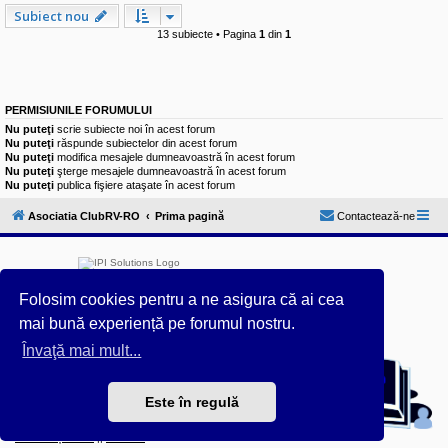
Subiect nou
13 subiecte • Pagina
1
din
1
PERMISIUNILE FORUMULUI
Nu puteţi
scrie subiecte noi în acest forum
Nu puteţi
răspunde subiectelor din acest forum
Nu puteţi
modifica mesajele dumneavoastră în acest forum
Nu puteţi
şterge mesajele dumneavoastră în acest forum
Nu puteţi
publica fişiere ataşate în acest forum
Asociatia ClubRV-RO
Prima pagină
Contactează-ne
Folosim cookies pentru a ne asigura că ai cea
mai bună experiență pe forumul nostru.
Furnizat de
phpBB
® Forum Software © phpBB Limited
Învaţă mai mult...
Acest forum este întreținut tehnic de
IPI Solutions
&
phpBB România
Este în regulă
Style ProsilverSlideEdition created by Talk19Zehn OnGray-
Design.de & Style Updated by
Prosk8er
Confidențialitate
||
Termeni