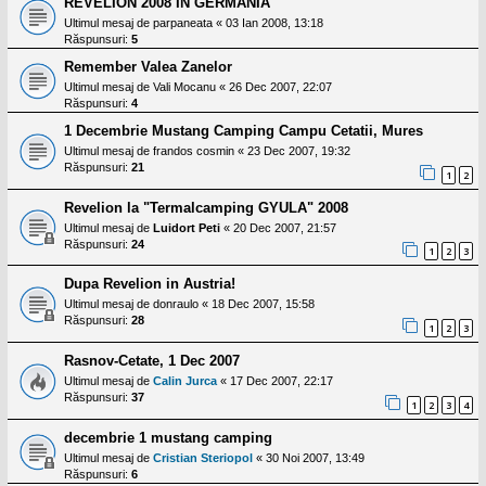
REVELION 2008 IN GERMANIA
Ultimul mesaj de
parpaneata
«
03 Ian 2008, 13:18
Răspunsuri:
5
Remember Valea Zanelor
Ultimul mesaj de
Vali Mocanu
«
26 Dec 2007, 22:07
Răspunsuri:
4
1 Decembrie Mustang Camping Campu Cetatii, Mures
Ultimul mesaj de
frandos cosmin
«
23 Dec 2007, 19:32
Răspunsuri:
21
1
2
Revelion la "Termalcamping GYULA" 2008
Ultimul mesaj de
Luidort Peti
«
20 Dec 2007, 21:57
Răspunsuri:
24
1
2
3
Dupa Revelion in Austria!
Ultimul mesaj de
donraulo
«
18 Dec 2007, 15:58
Răspunsuri:
28
1
2
3
Rasnov-Cetate, 1 Dec 2007
Ultimul mesaj de
Calin Jurca
«
17 Dec 2007, 22:17
Răspunsuri:
37
1
2
3
4
decembrie 1 mustang camping
Ultimul mesaj de
Cristian Steriopol
«
30 Noi 2007, 13:49
Răspunsuri:
6