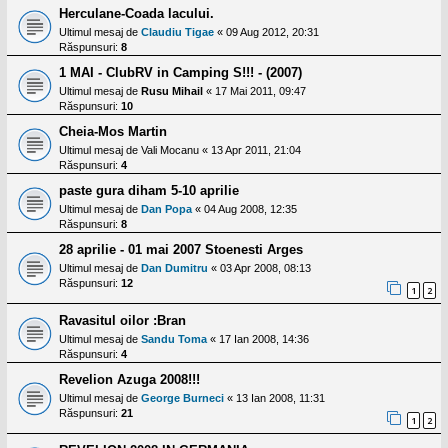
l
Herculane-Coada lacului.
o
t
Ultimul mesaj de
Claudiu Tigae
«
09 Aug 2012, 20:31
e
Răspunsuri:
8
s
1 MAI - ClubRV in Camping S!!! - (2007)
i
a
Ultimul mesaj de
Rusu Mihail
«
17 Mai 2011, 09:47
u
Răspunsuri:
10
t
o
Cheia-Mos Martin
r
Ultimul mesaj de
Vali Mocanu
«
13 Apr 2011, 21:04
u
Răspunsuri:
4
l
o
paste gura diham 5-10 aprilie
t
Ultimul mesaj de
Dan Popa
«
04 Aug 2008, 12:35
e
Răspunsuri:
8
d
i
28 aprilie - 01 mai 2007 Stoenesti Arges
n
Ultimul mesaj de
Dan Dumitru
«
03 Apr 2008, 08:13
R
o
Răspunsuri:
12
1
2
m
a
Ravasitul oilor :Bran
n
i
Ultimul mesaj de
Sandu Toma
«
17 Ian 2008, 14:36
a
Răspunsuri:
4
Revelion Azuga 2008!!!
Ultimul mesaj de
George Burneci
«
13 Ian 2008, 11:31
Răspunsuri:
21
1
2