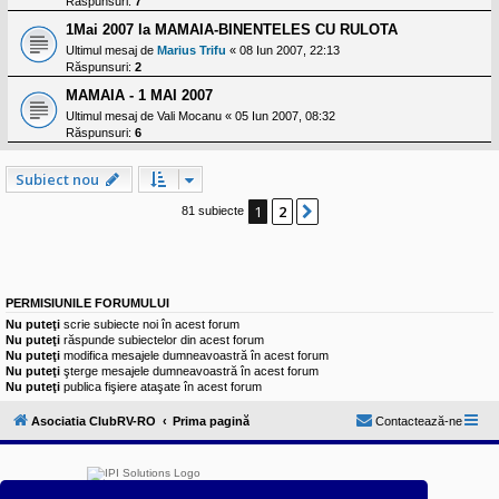
Răspunsuri:
7
1Mai 2007 la MAMAIA-BINENTELES CU RULOTA
Ultimul mesaj de
Marius Trifu
«
08 Iun 2007, 22:13
Răspunsuri:
2
MAMAIA - 1 MAI 2007
Ultimul mesaj de
Vali Mocanu
«
05 Iun 2007, 08:32
Răspunsuri:
6
Subiect nou
1
2
Următorul
81 subiecte
PERMISIUNILE FORUMULUI
Nu puteţi
scrie subiecte noi în acest forum
Nu puteţi
răspunde subiectelor din acest forum
Nu puteţi
modifica mesajele dumneavoastră în acest forum
Nu puteţi
şterge mesajele dumneavoastră în acest forum
Nu puteţi
publica fişiere ataşate în acest forum
Asociatia ClubRV-RO
Prima pagină
Contactează-ne