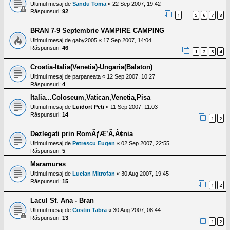
Ultimul mesaj de
Sandu Toma
«
22 Sep 2007, 19:42
Răspunsuri:
92
1
5
6
7
8
…
BRAN 7-9 Septembrie VAMPIRE CAMPING
Ultimul mesaj de
gaby2005
«
17 Sep 2007, 14:04
Răspunsuri:
46
1
2
3
4
Croatia-Italia(Venetia)-Ungaria(Balaton)
Ultimul mesaj de
parpaneata
«
12 Sep 2007, 10:27
Răspunsuri:
4
Italia...Coloseum,Vatican,Venetia,Pisa
Ultimul mesaj de
Luidort Peti
«
11 Sep 2007, 11:03
Răspunsuri:
14
1
2
Dezlegati prin RomÃƒÆ’Ã‚Â¢nia
Ultimul mesaj de
Petrescu Eugen
«
02 Sep 2007, 22:55
Răspunsuri:
5
Maramures
Ultimul mesaj de
Lucian Mitrofan
«
30 Aug 2007, 19:45
Răspunsuri:
15
1
2
Lacul Sf. Ana - Bran
Ultimul mesaj de
Costin Tabra
«
30 Aug 2007, 08:44
Răspunsuri:
13
1
2