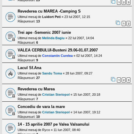
Răspunsuri:
25
1
2
3
Revederea cu MAREA -Camping S
Ultimul mesaj de
Luidort Peti
«
23 Iul 2007, 12:15
Răspunsuri:
13
1
2
Trei ape -Semenic 2007 iunie
Ultimul mesaj de
Melinda Bagiu
«
22 Iul 2007, 14:04
Răspunsuri:
6
VALEA CERBULUI-Busteni 29.06-01.07.2007
Ultimul mesaj de
Constantin Curelea
«
02 Iul 2007, 14:24
Răspunsuri:
9
Lacul Sf.Ana
Ultimul mesaj de
Sandu Toma
«
28 Iun 2007, 09:27
Răspunsuri:
27
1
2
3
Revederea cu Marea
Ultimul mesaj de
Cristian Steriopol
«
15 Iun 2007, 20:18
Răspunsuri:
7
Concediu de vara la mare
Ultimul mesaj de
Cristian Steriopol
«
14 Iun 2007, 19:12
Răspunsuri:
10
14 - 15 aprilie 2007 pe Valea Valsanului
Ultimul mesaj de
Ryco
«
11 Iun 2007, 08:40