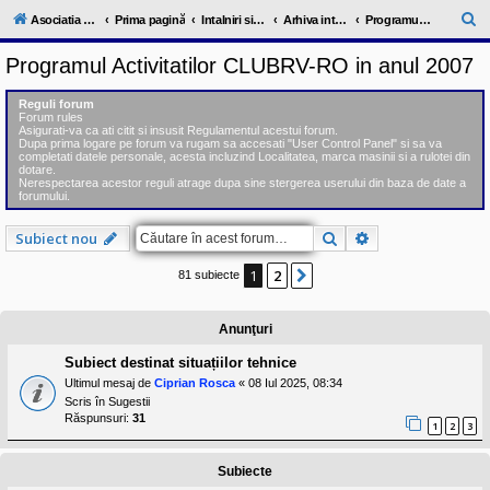
l
u
C
Asociatia ClubRV-RO
Prima pagină
Intalniri si excursii in cadrul comunitatii
Arhiva intalnirilor trecute 2006-2012
Programul Activitatilor CLUBRV-RO in anul 2007
b
ă
R
Programul Activitatilor CLUBRV-RO in anul 2007
V
u
-
c
t
Reguli forum
o
Forum rules
a
m
Asigurati-va ca ati citit si insusit Regulamentul acestui forum.
u
Dupa prima logare pe forum va rugam sa accesati "User Control Panel" si sa va
r
n
completati datele personale, acesta incluzind Localitatea, marca masinii si a rulotei din
dotare.
i
e
Nerespectarea acestor reguli atrage dupa sine stergerea userului din baza de date a
t
forumului.
a
t
e
Căutare
Căutare avansat
Subiect nou
a
p
1
2
Următorul
81 subiecte
o
s
e
s
Anunţuri
o
r
Subiect destinat situațiilor tehnice
i
Ultimul mesaj de
Ciprian Rosca
«
08 Iul 2025, 08:34
l
o
Scris în
Sugestii
r
Răspunsuri:
31
1
2
3
d
e
r
Subiecte
u