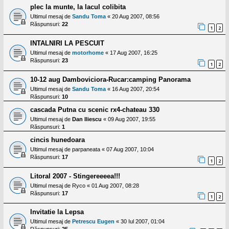
plec la munte, la lacul colibita
Ultimul mesaj de
Sandu Toma
«
20 Aug 2007, 08:56
Răspunsuri:
22
1
2
INTALNIRI LA PESCUIT
Ultimul mesaj de
motorhome
«
17 Aug 2007, 16:25
Răspunsuri:
23
1
2
10-12 aug Damboviciora-Rucar:camping Panorama
Ultimul mesaj de
Sandu Toma
«
16 Aug 2007, 20:54
Răspunsuri:
10
cascada Putna cu scenic rx4-chateau 330
Ultimul mesaj de
Dan Iliescu
«
09 Aug 2007, 19:55
Răspunsuri:
1
cincis hunedoara
Ultimul mesaj de
parpaneata
«
07 Aug 2007, 10:04
Răspunsuri:
17
1
2
Litoral 2007 - Stingereeeea!!!
Ultimul mesaj de
Ryco
«
01 Aug 2007, 08:28
Răspunsuri:
17
1
2
Invitatie la Lepsa
Ultimul mesaj de
Petrescu Eugen
«
30 Iul 2007, 01:04