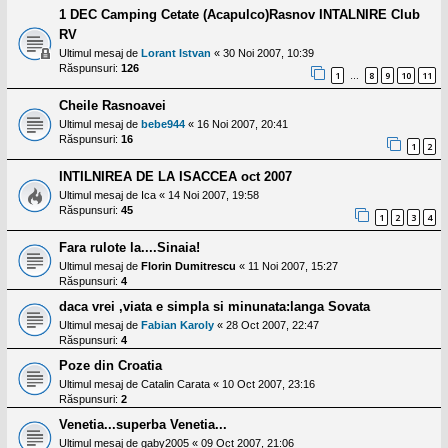
1 DEC Camping Cetate (Acapulco)Rasnov INTALNIRE Club
RV
Ultimul mesaj de
Lorant Istvan
«
30 Noi 2007, 10:39
Răspunsuri:
126
1
8
9
10
11
…
Cheile Rasnoavei
Ultimul mesaj de
bebe944
«
16 Noi 2007, 20:41
Răspunsuri:
16
1
2
INTILNIREA DE LA ISACCEA oct 2007
Ultimul mesaj de
Ica
«
14 Noi 2007, 19:58
Răspunsuri:
45
1
2
3
4
Fara rulote la....Sinaia!
Ultimul mesaj de
Florin Dumitrescu
«
11 Noi 2007, 15:27
Răspunsuri:
4
daca vrei ,viata e simpla si minunata:langa Sovata
Ultimul mesaj de
Fabian Karoly
«
28 Oct 2007, 22:47
Răspunsuri:
4
Poze din Croatia
Ultimul mesaj de
Catalin Carata
«
10 Oct 2007, 23:16
Răspunsuri:
2
Venetia...superba Venetia...
Ultimul mesaj de
gaby2005
«
09 Oct 2007, 21:06