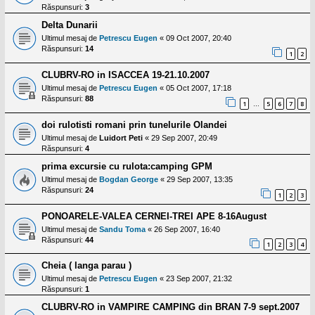
Răspunsuri:
3
Delta Dunarii
Ultimul mesaj de
Petrescu Eugen
«
09 Oct 2007, 20:40
Răspunsuri:
14
1
2
CLUBRV-RO in ISACCEA 19-21.10.2007
Ultimul mesaj de
Petrescu Eugen
«
05 Oct 2007, 17:18
Răspunsuri:
88
1
5
6
7
8
…
doi rulotisti romani prin tunelurile Olandei
Ultimul mesaj de
Luidort Peti
«
29 Sep 2007, 20:49
Răspunsuri:
4
prima excursie cu rulota:camping GPM
Ultimul mesaj de
Bogdan George
«
29 Sep 2007, 13:35
Răspunsuri:
24
1
2
3
PONOARELE-VALEA CERNEI-TREI APE 8-16August
Ultimul mesaj de
Sandu Toma
«
26 Sep 2007, 16:40
Răspunsuri:
44
1
2
3
4
Cheia ( langa parau )
Ultimul mesaj de
Petrescu Eugen
«
23 Sep 2007, 21:32
Răspunsuri:
1
CLUBRV-RO in VAMPIRE CAMPING din BRAN 7-9 sept.2007