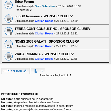
l
Brico Forum
o
Ultimul mesaj de
Sava Sebastian
«
07 Sep 2020, 18:32
t
Răspunsuri:
2
e
s
phpBB România - SPONSOR CLUBRV
i
Ultimul mesaj de
Ciprian Rosca
«
27 Iul 2019, 12:59
a
u
t
TERRA CONT CONSULTING - SPONSOR CLUBRV
o
Ultimul mesaj de
Ciprian Rosca
«
27 Iul 2019, 12:22
r
u
NOMIS 2003 GALATI - SPONSOR CLUBRV
l
o
Ultimul mesaj de
Ciprian Rosca
«
27 Iul 2019, 12:07
t
e
VIADA ROMANIA - SPONSOR CLUBRV
d
Ultimul mesaj de
Ciprian Rosca
«
27 Iul 2019, 11:53
i
n
R
o
Subiect nou
m
7 subiecte • Pagina
1
din
1
a
n
i
a
PERMISIUNILE FORUMULUI
Nu puteţi
scrie subiecte noi în acest forum
Nu puteţi
răspunde subiectelor din acest forum
Nu puteţi
modifica mesajele dumneavoastră în acest forum
Nu puteţi
şterge mesajele dumneavoastră în acest forum