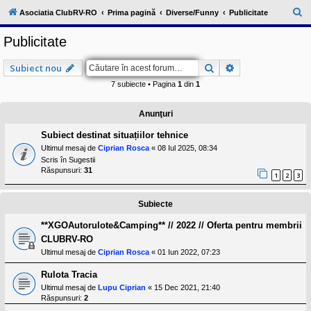
l
u
C
Asociatia ClubRV-RO
Prima pagină
Diverse/Funny
Publicitate
b
ă
R
Publicitate
V
u
-
c
t
Căutare
Căutare avansat
Subiect nou
o
a
m
7 subiecte • Pagina
1
din
1
u
r
n
i
e
Anunţuri
t
a
Subiect destinat situațiilor tehnice
t
e
Ultimul mesaj de
Ciprian Rosca
«
08 Iul 2025, 08:34
a
Scris în
Sugestii
p
Răspunsuri:
31
1
2
3
o
s
e
Subiecte
s
o
**XGOAutorulote&Camping** // 2022 // Oferta pentru membrii
r
i
CLUBRV-RO
l
Ultimul mesaj de
Ciprian Rosca
«
01 Iun 2022, 07:23
o
r
Rulota Tracia
d
e
Ultimul mesaj de
Lupu Ciprian
«
15 Dec 2021, 21:40
r
Răspunsuri:
2
u