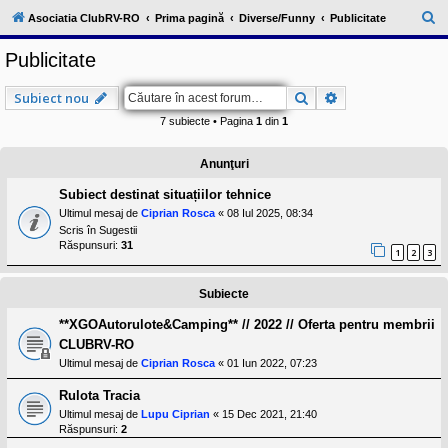
l
u
C
Asociatia ClubRV-RO
Prima pagină
Diverse/Funny
Publicitate
b
ă
R
Publicitate
V
u
-
c
t
Căutare
Căutare avansat
Subiect nou
o
a
m
7 subiecte • Pagina
1
din
1
u
r
n
i
e
Anunţuri
t
a
Subiect destinat situațiilor tehnice
t
e
Ultimul mesaj de
Ciprian Rosca
«
08 Iul 2025, 08:34
a
Scris în
Sugestii
p
Răspunsuri:
31
1
2
3
o
s
e
Subiecte
s
o
**XGOAutorulote&Camping** // 2022 // Oferta pentru membrii
r
i
CLUBRV-RO
l
Ultimul mesaj de
Ciprian Rosca
«
01 Iun 2022, 07:23
o
r
Rulota Tracia
d
e
Ultimul mesaj de
Lupu Ciprian
«
15 Dec 2021, 21:40
r
Răspunsuri:
2
u