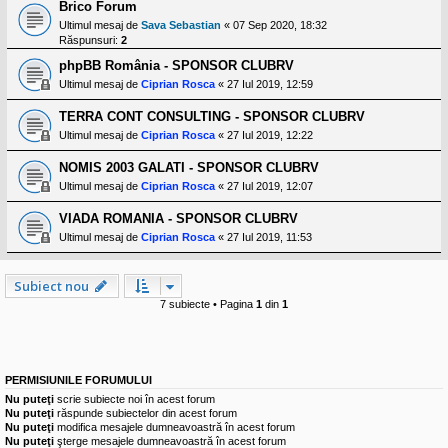
l
Brico Forum
o
Ultimul mesaj de
Sava Sebastian
«
07 Sep 2020, 18:32
t
Răspunsuri:
2
e
s
phpBB România - SPONSOR CLUBRV
i
Ultimul mesaj de
Ciprian Rosca
«
27 Iul 2019, 12:59
a
u
t
TERRA CONT CONSULTING - SPONSOR CLUBRV
o
Ultimul mesaj de
Ciprian Rosca
«
27 Iul 2019, 12:22
r
u
NOMIS 2003 GALATI - SPONSOR CLUBRV
l
o
Ultimul mesaj de
Ciprian Rosca
«
27 Iul 2019, 12:07
t
e
VIADA ROMANIA - SPONSOR CLUBRV
d
Ultimul mesaj de
Ciprian Rosca
«
27 Iul 2019, 11:53
i
n
R
o
Subiect nou
m
7 subiecte • Pagina
1
din
1
a
n
i
a
PERMISIUNILE FORUMULUI
Nu puteţi
scrie subiecte noi în acest forum
Nu puteţi
răspunde subiectelor din acest forum
Nu puteţi
modifica mesajele dumneavoastră în acest forum
Nu puteţi
şterge mesajele dumneavoastră în acest forum