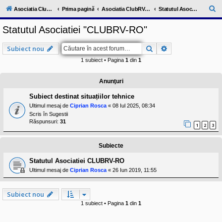
l
u
C
Asociatia ClubRV-RO
Prima pagină
Asociatia ClubRV-RO
Statutul Asociatiei "CLUBRV-RO"
b
ă
R
Statutul Asociatiei "CLUBRV-RO"
V
u
-
c
t
Căutare
Căutare avansat
Subiect nou
o
a
m
1 subiect • Pagina
1
din
1
u
r
n
i
e
Anunţuri
t
a
Subiect destinat situațiilor tehnice
t
e
Ultimul mesaj de
Ciprian Rosca
«
08 Iul 2025, 08:34
a
Scris în
Sugestii
p
Răspunsuri:
31
1
2
3
o
s
e
Subiecte
s
o
Statutul Asociatiei CLUBRV-RO
r
i
Ultimul mesaj de
Ciprian Rosca
«
26 Iun 2019, 11:55
l
o
r
Subiect nou
d
e
1 subiect • Pagina
1
din
1
r
u