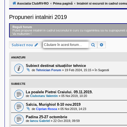
l
Asociatia ClubRV-RO
Prima pagină
Intalniri si excursii in cadrul comu
u
b
R
Propuneri intalniri 2019
V
-
c
Reguli forum
o
Puteti propune intalniri in cadrul sezonului in curs cu rugamintea sa nu suprapuneti aces
m
Va multumim !
u
n
Căutare
Căutare ava
Subiect nou
i
t
a
t
ANUNŢURI
e
a
Subiect destinat situațiilor tehnice
p
de
Tehnician Forum
»
19 Feb 2024, 15:15
» în
Sugestii
o
s
e
SUBIECTE
s
o
La poalele Pietrei Craiului. 09.11.2019.
r
de
Ciubotaru Valentin
»
05 Noi 2019, 10:20
i
l
o
Salcia, Murighiol 8-10 nov.2019
r
de
Ciprian Rosca
»
05 Noi 2019, 14:23
d
e
Padina 25-27 octombrie
r
de
Iancu Gabriel
»
22 Oct 2019, 09:59
u