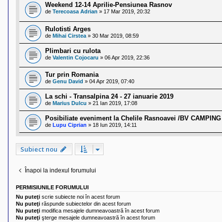
Weekend 12-14 Aprilie-Pensiunea Rasnov
de
Terecoasa Adrian
»
17 Mar 2019, 20:32
Rulotisti Arges
de
Mihai Cirstea
»
30 Mar 2019, 08:59
Plimbari cu rulota
de
Valentin Cojocaru
»
06 Apr 2019, 22:36
Tur prin Romania
de
Genu David
»
04 Apr 2019, 07:40
La schi - Transalpina 24 - 27 ianuarie 2019
de
Marius Dulcu
»
21 Ian 2019, 17:08
Posibiliate eveniment la Chelile Rasnoavei /BV CAMPING
de
Lupu Ciprian
»
18 Iun 2019, 14:11
Subiect nou
Înapoi la indexul forumului
PERMISIUNILE FORUMULUI
Nu puteţi
scrie subiecte noi în acest forum
Nu puteţi
răspunde subiectelor din acest forum
Nu puteţi
modifica mesajele dumneavoastră în acest forum
Nu puteţi
şterge mesajele dumneavoastră în acest forum