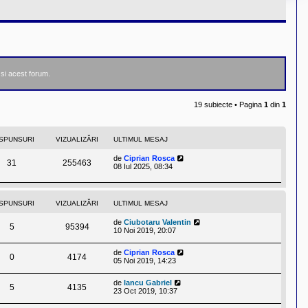
e si acest forum.
19 subiecte • Pagina
1
din
1
SPUNSURI
VIZUALIZĂRI
ULTIMUL MESAJ
de
Ciprian Rosca
31
255463
08 Iul 2025, 08:34
SPUNSURI
VIZUALIZĂRI
ULTIMUL MESAJ
de
Ciubotaru Valentin
5
95394
10 Noi 2019, 20:07
de
Ciprian Rosca
0
4174
05 Noi 2019, 14:23
de
Iancu Gabriel
5
4135
23 Oct 2019, 10:37