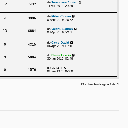
de
Terecoasa Adrian
12
7432
11 Apr 2019, 20:29
de
Mihai Cirstea
4
3996
09 Apr 2019, 20:53
de
Valeriu Serban
13
6884
08 Apr 2019, 22:08
de
Genu David
0
4315
04 Apr 2019, 07:40
de
Florin Herciu
9
5884
30 Ian 2019, 02:46
de
Vizitator
0
1576
01 Ian 1970, 02:00
19 subiecte • Pagina
1
din
1