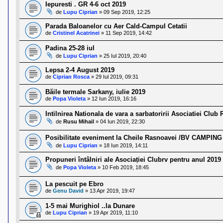
l
Iepuresti . GR 4-6 oct 2019
o
de
Lupu Ciprian
»
09 Sep 2019, 12:25
t
e
Parada Baloanelor cu Aer Cald-Campul Cetatii
s
de
Cristinel Acatrinei
»
11 Sep 2019, 14:42
i
a
Padina 25-28 iul
u
de
Lupu Ciprian
»
25 Iul 2019, 20:40
t
o
Lepsa 2-4 August 2019
r
de
Ciprian Rosca
»
29 Iul 2019, 09:31
u
l
Băile termale Sarkany, iulie 2019
o
de
Popa Violeta
»
12 Iun 2019, 16:16
t
e
d
Intilnirea Nationala de vara a sarbatoririi Asociatiei Club
i
de
Rusu Mihail
»
04 Iun 2019, 22:30
n
R
Posibilitate eveniment la Cheile Rasnoavei /BV CAMPING
o
de
Lupu Ciprian
»
18 Iun 2019, 14:11
m
a
Propuneri întâlniri ale Asociației Clubrv pentru anul 2019
n
de
Popa Violeta
»
10 Feb 2019, 18:45
i
a
La pescuit pe Ebro
de
Genu David
»
13 Apr 2019, 19:47
1-5 mai Murighiol ..la Dunare
de
Lupu Ciprian
»
19 Apr 2019, 11:10