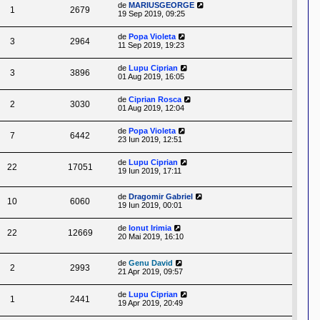
de
MARIUSGEORGE
1
2679
19 Sep 2019, 09:25
de
Popa Violeta
3
2964
11 Sep 2019, 19:23
de
Lupu Ciprian
3
3896
01 Aug 2019, 16:05
de
Ciprian Rosca
2
3030
01 Aug 2019, 12:04
de
Popa Violeta
7
6442
23 Iun 2019, 12:51
de
Lupu Ciprian
22
17051
19 Iun 2019, 17:11
de
Dragomir Gabriel
10
6060
19 Iun 2019, 00:01
de
Ionut Irimia
22
12669
20 Mai 2019, 16:10
de
Genu David
2
2993
21 Apr 2019, 09:57
de
Lupu Ciprian
1
2441
19 Apr 2019, 20:49