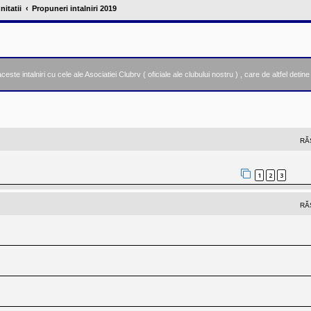
nitatii
Propuneri intalniri 2019
te intalniri cu cele ale Asociatiei Clubrv ( oficiale ale clubului nostru ) , care de altfel detin
nsată
RĂ
1
2
3
RĂ