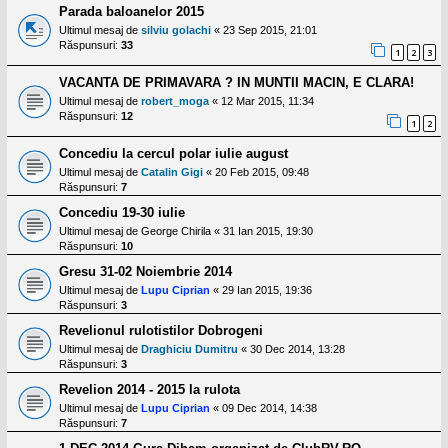
l
Parada baloanelor 2015
o
Ultimul mesaj de
silviu golachi
«
23 Sep 2015, 21:01
t
e
Răspunsuri:
33
1
2
3
s
i
VACANTA DE PRIMAVARA ? IN MUNTII MACIN, E CLARA!
a
u
Ultimul mesaj de
robert_moga
«
12 Mar 2015, 11:34
t
Răspunsuri:
12
1
2
o
r
Concediu la cercul polar iulie august
u
l
Ultimul mesaj de
Catalin Gigi
«
20 Feb 2015, 09:48
o
Răspunsuri:
7
t
Concediu 19-30 iulie
e
d
Ultimul mesaj de
George Chirila
«
31 Ian 2015, 19:30
i
Răspunsuri:
10
n
R
Gresu 31-02 Noiembrie 2014
o
Ultimul mesaj de
Lupu Ciprian
«
29 Ian 2015, 19:36
m
Răspunsuri:
3
a
n
Revelionul rulotistilor Dobrogeni
i
Ultimul mesaj de
Draghiciu Dumitru
«
30 Dec 2014, 13:28
a
Răspunsuri:
3
Revelion 2014 - 2015 la rulota
Ultimul mesaj de
Lupu Ciprian
«
09 Dec 2014, 14:38
Răspunsuri:
7