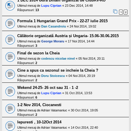
1 DEC 2014 Gura Diham organizat de ClubRV-RO
Ultimul mesaj de
Lupu Ciprian
«
23 Dec 2014, 14:48
Răspunsuri:
13
1
2
Formula 1 Hungarian Grand Prix - 22-27 iulie 2015
Ultimul mesaj de
Dan Casandroiu
«
24 Noi 2014, 19:02
Cãlãtorie organizată Austria și Ungaria- 15.06-30.06.2015
Ultimul mesaj de
George Moraru
«
17 Noi 2014, 14:44
Răspunsuri:
3
Final de sezon la Cheia
Ultimul mesaj de
codescu nicolae ninel
«
05 Noi 2014, 20:11
Răspunsuri:
2
Cine a spus ca sezonul se incheie la Cheia ?
Ultimul mesaj de
Doru Stoicescu
«
04 Noi 2014, 20:19
Răspunsuri:
2
Wekend 24-25- 26 oct sau 31 - 1 -2
Ultimul mesaj de
Lupu Ciprian
«
31 Oct 2014, 13:53
Răspunsuri:
6
1-2 Nov 2014, Ciocanesti
Ultimul mesaj de
Adrian Vatamaniuc
«
30 Oct 2014, 19:05
Răspunsuri:
2
Iepuresti , 10-12Oct 2014
Ultimul mesaj de
Adrian Vatamaniuc
«
14 Oct 2014, 22:40