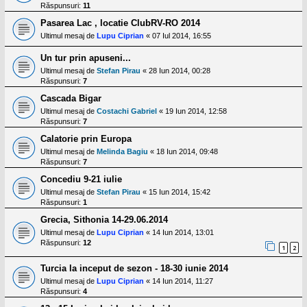
Răspunsuri:
11
Pasarea Lac , locatie ClubRV-RO 2014
Ultimul mesaj de
Lupu Ciprian
«
07 Iul 2014, 16:55
Un tur prin apuseni...
Ultimul mesaj de
Stefan Pirau
«
28 Iun 2014, 00:28
Răspunsuri:
7
Cascada Bigar
Ultimul mesaj de
Costachi Gabriel
«
19 Iun 2014, 12:58
Răspunsuri:
7
Calatorie prin Europa
Ultimul mesaj de
Melinda Bagiu
«
18 Iun 2014, 09:48
Răspunsuri:
7
Concediu 9-21 iulie
Ultimul mesaj de
Stefan Pirau
«
15 Iun 2014, 15:42
Răspunsuri:
1
Grecia, Sithonia 14-29.06.2014
Ultimul mesaj de
Lupu Ciprian
«
14 Iun 2014, 13:01
Răspunsuri:
12
1
2
Turcia la inceput de sezon - 18-30 iunie 2014
Ultimul mesaj de
Lupu Ciprian
«
14 Iun 2014, 11:27
Răspunsuri:
4