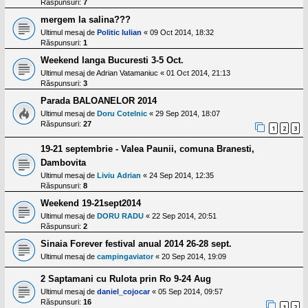
Răspunsuri:
7
mergem la salina???
Ultimul mesaj de
Politic Iulian
«
09 Oct 2014, 18:32
Răspunsuri:
1
Weekend langa Bucuresti 3-5 Oct.
Ultimul mesaj de
Adrian Vatamaniuc
«
01 Oct 2014, 21:13
Răspunsuri:
3
Parada BALOANELOR 2014
Ultimul mesaj de
Doru Cotelnic
«
29 Sep 2014, 18:07
Răspunsuri:
27
1
2
3
19-21 septembrie - Valea Paunii, comuna Branesti,
Dambovita
Ultimul mesaj de
Liviu Adrian
«
24 Sep 2014, 12:35
Răspunsuri:
8
Weekend 19-21sept2014
Ultimul mesaj de
DORU RADU
«
22 Sep 2014, 20:51
Răspunsuri:
2
Sinaia Forever festival anual 2014 26-28 sept.
Ultimul mesaj de
campingaviator
«
20 Sep 2014, 19:09
2 Saptamani cu Rulota prin Ro 9-24 Aug
Ultimul mesaj de
daniel_cojocar
«
05 Sep 2014, 09:57
Răspunsuri:
16
1
2