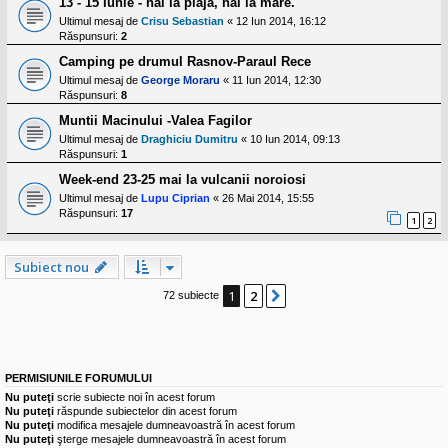
13 - 15 Iunie - hai la plaja, hai la mare.
Ultimul mesaj de
Crisu Sebastian
«
12 Iun 2014, 16:12
Răspunsuri:
2
Camping pe drumul Rasnov-Paraul Rece
Ultimul mesaj de
George Moraru
«
11 Iun 2014, 12:30
Răspunsuri:
8
Muntii Macinului -Valea Fagilor
Ultimul mesaj de
Draghiciu Dumitru
«
10 Iun 2014, 09:13
Răspunsuri:
1
Week-end 23-25 mai la vulcanii noroiosi
Ultimul mesaj de
Lupu Ciprian
«
26 Mai 2014, 15:55
Răspunsuri:
17
1
2
Subiect nou
1
2
Următorul
72 subiecte
PERMISIUNILE FORUMULUI
Nu puteţi
scrie subiecte noi în acest forum
Nu puteţi
răspunde subiectelor din acest forum
Nu puteţi
modifica mesajele dumneavoastră în acest forum
Nu puteţi
şterge mesajele dumneavoastră în acest forum