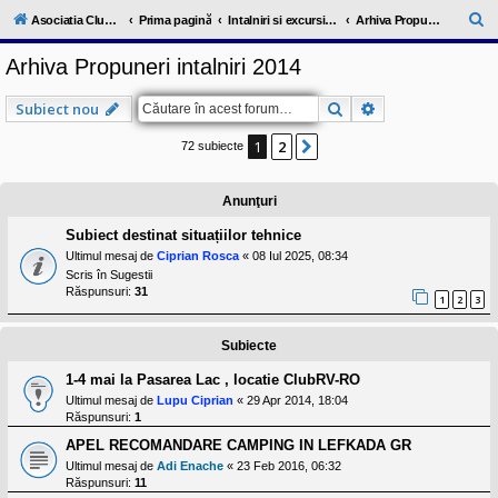
l
u
C
Asociatia ClubRV-RO
Prima pagină
Intalniri si excursii in cadrul comunitatii
Arhiva Propuneri intalniri 2014
b
ă
R
Arhiva Propuneri intalniri 2014
V
u
-
c
t
Căutare
Căutare avansat
Subiect nou
o
a
m
u
1
2
Următorul
72 subiecte
r
n
i
e
t
Anunţuri
a
t
Subiect destinat situațiilor tehnice
e
a
Ultimul mesaj de
Ciprian Rosca
«
08 Iul 2025, 08:34
p
Scris în
Sugestii
o
Răspunsuri:
31
s
1
2
3
e
s
Subiecte
o
r
i
1-4 mai la Pasarea Lac , locatie ClubRV-RO
l
Ultimul mesaj de
Lupu Ciprian
«
29 Apr 2014, 18:04
o
Răspunsuri:
1
r
d
APEL RECOMANDARE CAMPING IN LEFKADA GR
e
Ultimul mesaj de
Adi Enache
«
23 Feb 2016, 06:32
r
Răspunsuri:
11
u