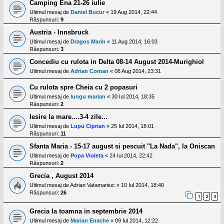
Camping Ena 21-26 iulie
Ultimul mesaj de
Daniel Bucur
«
19 Aug 2014, 22:44
Răspunsuri:
9
Austria - Innsbruck
Ultimul mesaj de
Dragos Marin
«
11 Aug 2014, 16:03
Răspunsuri:
3
Concediu cu rulota in Delta 08-14 August 2014-Murighiol
Ultimul mesaj de
Adrian Coman
«
06 Aug 2014, 23:31
Cu rulota spre Cheia cu 2 popasuri
Ultimul mesaj de
lungu marian
«
30 Iul 2014, 18:35
Răspunsuri:
2
Iesire la mare....3-4 zile...
Ultimul mesaj de
Lupu Ciprian
«
25 Iul 2014, 18:01
Răspunsuri:
11
Sfanta Maria - 15-17 august si pescuit "La Nada", la Oniscan
Ultimul mesaj de
Popa Violeta
«
24 Iul 2014, 22:42
Răspunsuri:
2
Grecia , August 2014
Ultimul mesaj de
Adrian Vatamaniuc
«
10 Iul 2014, 18:40
Răspunsuri:
26
1
2
3
Grecia la toamna in septembrie 2014
Ultimul mesaj de
Marian Enache
«
09 Iul 2014, 12:22