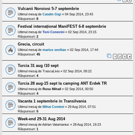
Vulcanii Noroiosi 5-7 septembrie
Ultimul mesaj de
Catalin Gigi
«
04 Sep 2014, 23:43
Răspunsuri:
8
Festival internațional ManiFEST 6-8 septembrie
Ultimul mesaj de
Toni Conecini
«
02 Sep 2014, 23:15
Răspunsuri:
2
Grecia, circuit
Ultimul mesaj de
marius sevilian
«
02 Sep 2014, 17:44
Răspunsuri:
45
1
2
3
4
Turcia 31 aug /10 sept
Ultimul mesaj de
TrascaLiviu
«
02 Sep 2014, 09:22
Răspunsuri:
4
Turcia 28 aug-15 sept la camping ANT Erdek TR
Ultimul mesaj de
Rusu Mihail
«
02 Sep 2014, 00:50
Răspunsuri:
4
Vacanta 1 septembrie in Transilvania
Ultimul mesaj de
Mihai Combei
«
29 Aug 2014, 07:51
Răspunsuri:
5
Week-end 29-31 Aug 2014
Ultimul mesaj de
Adrian Vatamaniuc
«
28 Aug 2014, 19:23
Răspunsuri:
1