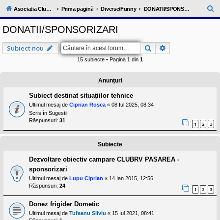
l
u
C
Asociatia ClubRV-RO
Prima pagină
Diverse/Funny
DONATII/SPONSORIZARI
b
ă
R
DONATII/SPONSORIZARI
V
u
-
c
t
Căutare
Căutare avansat
Subiect nou
o
a
m
15 subiecte • Pagina
1
din
1
u
r
n
i
e
Anunţuri
t
a
Subiect destinat situațiilor tehnice
t
e
Ultimul mesaj de
Ciprian Rosca
«
08 Iul 2025, 08:34
a
Scris în
Sugestii
p
Răspunsuri:
31
1
2
3
o
s
e
Subiecte
s
o
Dezvoltare obiectiv campare CLUBRV PASAREA -
r
i
sponsorizari
l
Ultimul mesaj de
Lupu Ciprian
«
14 Ian 2015, 12:56
o
Răspunsuri:
24
r
1
2
3
d
e
Donez frigider Dometic
r
Ultimul mesaj de
Tufeanu Silviu
«
15 Iul 2021, 08:41
u