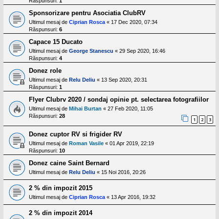
Răspunsuri:
1
l
o
Sponsorizare pentru Asociatia ClubRV
t
e
Ultimul mesaj de
Ciprian Rosca
«
17 Dec 2020, 07:34
s
Răspunsuri:
6
i
Capace 15 Ducato
a
u
Ultimul mesaj de
George Stanescu
«
29 Sep 2020, 16:46
t
Răspunsuri:
4
o
r
Donez role
u
Ultimul mesaj de
Relu Deliu
«
13 Sep 2020, 20:31
l
Răspunsuri:
1
o
t
Flyer Clubrv 2020 / sondaj opinie pt. selectarea fotografiilor
e
Ultimul mesaj de
Mihai Burtan
«
27 Feb 2020, 11:05
d
Răspunsuri:
28
i
1
2
3
n
R
Donez cuptor RV si frigider RV
o
Ultimul mesaj de
Roman Vasile
«
01 Apr 2019, 22:19
m
Răspunsuri:
10
a
n
Donez caine Saint Bernard
i
Ultimul mesaj de
Relu Deliu
«
15 Noi 2016, 20:26
a
2 % din impozit 2015
Ultimul mesaj de
Ciprian Rosca
«
13 Apr 2016, 19:32
2 % din impozit 2014