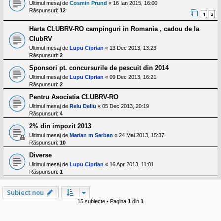
Ultimul mesaj de
Cosmin Prund
«
16 Ian 2015, 16:00
Răspunsuri:
12
1
2
Harta CLUBRV-RO campinguri in Romania , cadou de la
ClubRV
Ultimul mesaj de
Lupu Ciprian
«
13 Dec 2013, 13:23
Răspunsuri:
2
Sponsori pt. concursurile de pescuit din 2014
Ultimul mesaj de
Lupu Ciprian
«
09 Dec 2013, 16:21
Răspunsuri:
2
Pentru Asociatia CLUBRV-RO
Ultimul mesaj de
Relu Deliu
«
05 Dec 2013, 20:19
Răspunsuri:
4
2% din impozit 2013
Ultimul mesaj de
Marian m Serban
«
24 Mai 2013, 15:37
Răspunsuri:
10
Diverse
Ultimul mesaj de
Lupu Ciprian
«
16 Apr 2013, 11:01
Răspunsuri:
1
Subiect nou
15 subiecte • Pagina
1
din
1