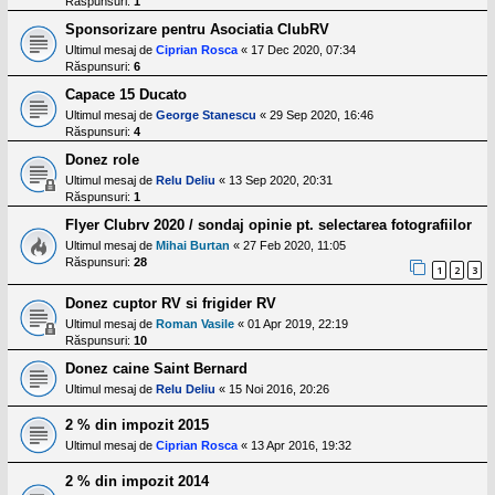
Răspunsuri:
1
l
o
Sponsorizare pentru Asociatia ClubRV
t
e
Ultimul mesaj de
Ciprian Rosca
«
17 Dec 2020, 07:34
s
Răspunsuri:
6
i
Capace 15 Ducato
a
u
Ultimul mesaj de
George Stanescu
«
29 Sep 2020, 16:46
t
Răspunsuri:
4
o
r
Donez role
u
Ultimul mesaj de
Relu Deliu
«
13 Sep 2020, 20:31
l
Răspunsuri:
1
o
t
Flyer Clubrv 2020 / sondaj opinie pt. selectarea fotografiilor
e
Ultimul mesaj de
Mihai Burtan
«
27 Feb 2020, 11:05
d
Răspunsuri:
28
i
1
2
3
n
R
Donez cuptor RV si frigider RV
o
Ultimul mesaj de
Roman Vasile
«
01 Apr 2019, 22:19
m
Răspunsuri:
10
a
n
Donez caine Saint Bernard
i
Ultimul mesaj de
Relu Deliu
«
15 Noi 2016, 20:26
a
2 % din impozit 2015
Ultimul mesaj de
Ciprian Rosca
«
13 Apr 2016, 19:32
2 % din impozit 2014