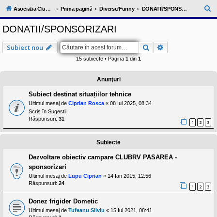
l
u
C
Asociatia ClubRV-RO
Prima pagină
Diverse/Funny
DONATII/SPONSORIZARI
b
ă
R
DONATII/SPONSORIZARI
V
u
-
c
t
Căutare
Căutare avansat
Subiect nou
o
a
m
15 subiecte • Pagina
1
din
1
u
r
n
i
e
Anunţuri
t
a
Subiect destinat situațiilor tehnice
t
e
Ultimul mesaj de
Ciprian Rosca
«
08 Iul 2025, 08:34
a
Scris în
Sugestii
p
Răspunsuri:
31
1
2
3
o
s
e
Subiecte
s
o
Dezvoltare obiectiv campare CLUBRV PASAREA -
r
i
sponsorizari
l
Ultimul mesaj de
Lupu Ciprian
«
14 Ian 2015, 12:56
o
Răspunsuri:
24
r
1
2
3
d
e
Donez frigider Dometic
r
Ultimul mesaj de
Tufeanu Silviu
«
15 Iul 2021, 08:41
u