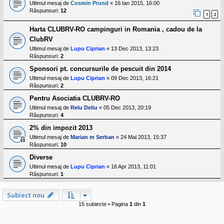
Ultimul mesaj de
Cosmin Prund
«
16 Ian 2015, 16:00
Răspunsuri:
12
1
2
Harta CLUBRV-RO campinguri in Romania , cadou de la
ClubRV
Ultimul mesaj de
Lupu Ciprian
«
13 Dec 2013, 13:23
Răspunsuri:
2
Sponsori pt. concursurile de pescuit din 2014
Ultimul mesaj de
Lupu Ciprian
«
09 Dec 2013, 16:21
Răspunsuri:
2
Pentru Asociatia CLUBRV-RO
Ultimul mesaj de
Relu Deliu
«
05 Dec 2013, 20:19
Răspunsuri:
4
2% din impozit 2013
Ultimul mesaj de
Marian m Serban
«
24 Mai 2013, 15:37
Răspunsuri:
10
Diverse
Ultimul mesaj de
Lupu Ciprian
«
16 Apr 2013, 11:01
Răspunsuri:
1
Subiect nou
15 subiecte • Pagina
1
din
1