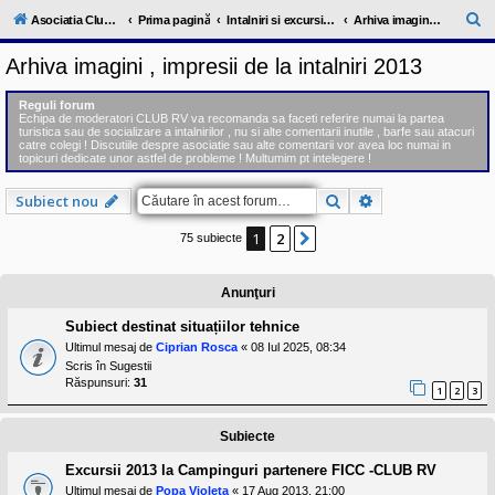
l
u
C
Asociatia ClubRV-RO
Prima pagină
Intalniri si excursii in cadrul comunitatii
Arhiva imagini , impresii de la intalniri 2013
b
ă
R
Arhiva imagini , impresii de la intalniri 2013
V
u
-
c
t
Reguli forum
o
Echipa de moderatori CLUB RV va recomanda sa faceti referire numai la partea
a
m
turistica sau de socializare a intalnirilor , nu si alte comentarii inutile , barfe sau atacuri
u
catre colegi ! Discutiile despre asociatie sau alte comentarii vor avea loc numai in
r
n
topicuri dedicate unor astfel de probleme ! Multumim pt intelegere !
i
e
t
Căutare
Căutare avansat
Subiect nou
a
t
e
1
2
Următorul
75 subiecte
a
p
o
Anunţuri
s
e
Subiect destinat situațiilor tehnice
s
o
Ultimul mesaj de
Ciprian Rosca
«
08 Iul 2025, 08:34
r
Scris în
Sugestii
i
Răspunsuri:
31
l
1
2
3
o
r
Subiecte
d
e
r
Excursii 2013 la Campinguri partenere FICC -CLUB RV
u
Ultimul mesaj de
Popa Violeta
«
17 Aug 2013, 21:00