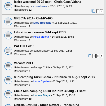
Iesire weekend 20-22 sept - Cheia Casa Valaha
Ultimul mesaj de
cornelsavu
«
02 Oct 2013, 14:29
Răspunsuri:
22
1
2
GRECIA 2014 - ClubRV-RO
Ultimul mesaj de
Doru Bodeanu
«
16 Sep 2013, 14:21
Răspunsuri:
2
Litoral in extrasezon 9-14 sept 2013
Ultimul mesaj de
Popa Violeta
«
14 Sep 2013, 10:56
Răspunsuri:
8
PALTINU 2013
Ultimul mesaj de
Sandu Matei
«
11 Sep 2013, 22:05
Răspunsuri:
31
1
2
3
Vacanta 2013
Ultimul mesaj de
George Chirila
«
09 Sep 2013, 17:11
Răspunsuri:
2
Minicamping Rusu Cheia - intilnirea 30 aug-1 sept 2013
Ultimul mesaj de
Lupu Ciprian
«
03 Sep 2013, 11:12
Răspunsuri:
9
Cheia Minicamping Rusu intilnire 30 aug - 1 sept.
Ultimul mesaj de
Lorena Blaga
«
01 Sep 2013, 23:18
Răspunsuri:
10
Obirsia Lotrului - Rinca Novaci - Transalpina