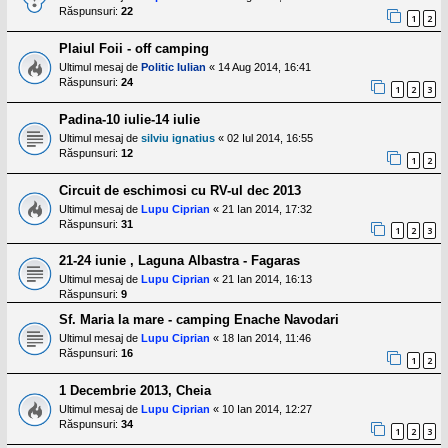
l
Răspunsuri:
22
o
1
2
t
e
Plaiul Foii - off camping
s
Ultimul mesaj de
Politic Iulian
«
14 Aug 2014, 16:41
i
Răspunsuri:
24
a
1
2
3
u
t
Padina-10 iulie-14 iulie
o
Ultimul mesaj de
silviu ignatius
«
02 Iul 2014, 16:55
r
Răspunsuri:
12
u
1
2
l
o
Circuit de eschimosi cu RV-ul dec 2013
t
Ultimul mesaj de
Lupu Ciprian
«
21 Ian 2014, 17:32
e
Răspunsuri:
31
d
1
2
3
i
n
21-24 iunie , Laguna Albastra - Fagaras
R
Ultimul mesaj de
Lupu Ciprian
«
21 Ian 2014, 16:13
o
Răspunsuri:
9
m
a
Sf. Maria la mare - camping Enache Navodari
n
i
Ultimul mesaj de
Lupu Ciprian
«
18 Ian 2014, 11:46
a
Răspunsuri:
16
1
2
1 Decembrie 2013, Cheia
Ultimul mesaj de
Lupu Ciprian
«
10 Ian 2014, 12:27
Răspunsuri:
34
1
2
3