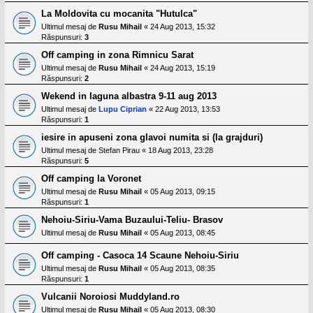
La Moldovita cu mocanita "Hutulca"
Ultimul mesaj de
Rusu Mihail
«
24 Aug 2013, 15:32
Răspunsuri:
3
Off camping in zona Rimnicu Sarat
Ultimul mesaj de
Rusu Mihail
«
24 Aug 2013, 15:19
Răspunsuri:
2
Wekend in laguna albastra 9-11 aug 2013
Ultimul mesaj de
Lupu Ciprian
«
22 Aug 2013, 13:53
Răspunsuri:
1
iesire in apuseni zona glavoi numita si (la grajduri)
Ultimul mesaj de
Stefan Pirau
«
18 Aug 2013, 23:28
Răspunsuri:
5
Off camping la Voronet
Ultimul mesaj de
Rusu Mihail
«
05 Aug 2013, 09:15
Răspunsuri:
1
Nehoiu-Siriu-Vama Buzaului-Teliu- Brasov
Ultimul mesaj de
Rusu Mihail
«
05 Aug 2013, 08:45
Off camping - Casoca 14 Scaune Nehoiu-Siriu
Ultimul mesaj de
Rusu Mihail
«
05 Aug 2013, 08:35
Răspunsuri:
1
Vulcanii Noroiosi Muddyland.ro
Ultimul mesaj de
Rusu Mihail
«
05 Aug 2013, 08:30