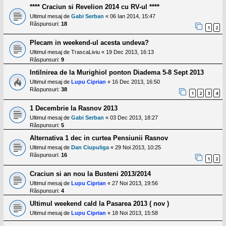
**** Craciun si Revelion 2014 cu RV-ul ****
Ultimul mesaj de
Gabi Serban
«
06 Ian 2014, 15:47
Răspunsuri:
18
1
2
Plecam in weekend-ul acesta undeva?
Ultimul mesaj de
TrascaLiviu
«
19 Dec 2013, 16:13
Răspunsuri:
9
Intilnirea de la Murighiol ponton Diadema 5-8 Sept 2013
Ultimul mesaj de
Lupu Ciprian
«
16 Dec 2013, 16:50
Răspunsuri:
38
1
2
3
4
1 Decembrie la Rasnov 2013
Ultimul mesaj de
Gabi Serban
«
03 Dec 2013, 18:27
Răspunsuri:
5
Alternativa 1 dec in curtea Pensiunii Rasnov
Ultimul mesaj de
Dan Ciupuliga
«
29 Noi 2013, 10:25
Răspunsuri:
16
1
2
Craciun si an nou la Busteni 2013/2014
Ultimul mesaj de
Lupu Ciprian
«
27 Noi 2013, 19:56
Răspunsuri:
4
Ultimul weekend cald la Pasarea 2013 ( nov )
Ultimul mesaj de
Lupu Ciprian
«
18 Noi 2013, 15:58