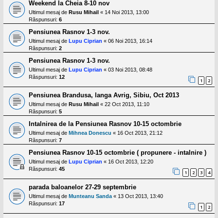
Weekend la Cheia 8-10 nov
Ultimul mesaj de
Rusu Mihail
«
14 Noi 2013, 13:00
Răspunsuri:
6
Pensiunea Rasnov 1-3 nov.
Ultimul mesaj de
Lupu Ciprian
«
06 Noi 2013, 16:14
Răspunsuri:
2
Pensiunea Rasnov 1-3 nov.
Ultimul mesaj de
Lupu Ciprian
«
03 Noi 2013, 08:48
Răspunsuri:
12
1
2
Pensiunea Brandusa, langa Avrig, Sibiu, Oct 2013
Ultimul mesaj de
Rusu Mihail
«
22 Oct 2013, 11:10
Răspunsuri:
5
Intalnirea de la Pensiunea Rasnov 10-15 octombrie
Ultimul mesaj de
Mihnea Donescu
«
16 Oct 2013, 21:12
Răspunsuri:
7
Pensiunea Rasnov 10-15 octombrie ( propunere - intalnire )
Ultimul mesaj de
Lupu Ciprian
«
16 Oct 2013, 12:20
Răspunsuri:
45
1
2
3
4
parada baloanelor 27-29 septembrie
Ultimul mesaj de
Munteanu Sanda
«
13 Oct 2013, 13:40
Răspunsuri:
17
1
2