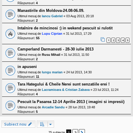
Răspunsuri:
4
Manastirile din Moldova-24.08-06.09.
Ultimul mesaj de
Iancu Gabriel
«
03 Aug 2013, 20:18
Răspunsuri:
2
Intalnire de mincinosi :) in wekend pescuit si rulotit
Ultimul mesaj de
Lupu Ciprian
«
31 Iul 2013, 17:29
Răspunsuri:
55
1
2
3
4
5
Camperland Darmanesti - 28-30 iulie 2013
Ultimul mesaj de
Rusu Mihail
«
31 Iul 2013, 11:50
Răspunsuri:
2
in apuseni
Ultimul mesaj de
lungu marian
«
24 Iul 2013, 14:30
Răspunsuri:
11
Tara Hategului & Cheile Nerei sunt senzatiile erei !
Ultimul mesaj de
Lacramioara & Cristian Zabava
«
23 Iul 2013, 11:24
Răspunsuri:
4
Pescuit la Pasarea 12-14 Aprilie 2013 ( imagini si impresii)
Ultimul mesaj de
Arcadie Sandu
«
28 Iun 2013, 19:48
Răspunsuri:
5
Subiect nou
1
2
75 subiecte